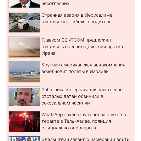
несогласных
Странная авария в Иерусалиме
закончилась гибелью водителя
Главком CENTCOM предложил
закончить военные действия против
Ирана
Крупная американская авиакомпания
возобновит полеты в Израиль
Работника интерната для умственно
отсталых детей обвинили в
сексуальном насилии
WhatsApp захлестнула волна слухов о
теракте в Тель-Авиве, полиция
официально опровергла
Эдельштейн заявил о намерении войти