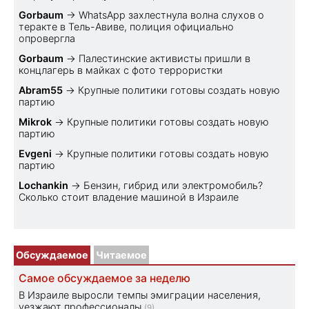
Gorbaum
→
WhatsApp захлестнула волна слухов о
теракте в Тель-Авиве, полиция официально
опровергла
Gorbaum
→
Палестинские активисты пришли в
концлагерь в майках с фото террористки
Abram55
→
Крупные политики готовы создать новую
партию
Mikrok
→
Крупные политики готовы создать новую
партию
Evgeni
→
Крупные политики готовы создать новую
партию
Lochankin
→
Бензин, гибрид или электромобиль?
Cколько стоит владение машиной в Израиле
Обсуждаемое
Читаемое
Самое обсуждаемое за неделю
В Израиле выросли темпы эмиграции населения,
уезжают профессионалы
(9)