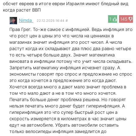
обсчет евреев в итоге евреи Израиля имеют бледный вид
когда растет ВВП
1
145
Nimda
22.12.2025 16:44
#
Прав Грег. То-же самое с инфляцией. Ведь инфляция это
что рост цен а цены это что числа на ценниках в
магазинах значит инфляция это рост чисел. А числа
растут когда их складывают два плюс два равно четыре
то есть четыре больше двух. Значит математика
виновата в инфляции потому что учит числа складывать.
Запретить математику инфляция исчезнет сразу. А
экономисты говорят про спрос и предложение но спрос
это когда хочется а предложение это когда дают.
Хочется всегда много а дают мало значит проблема в
том что мало дают а не в том что много хочется.
Печатать больше денег проблема решена. Но говорят
нельзя печатать много денег будет гиперинфляция. А
гиперинфляция это что супер быстрый рост цен а
скорость измеряется в километрах в час значит цены
едут на автомобиле. Убрать автомобили оставить
только велосипеды инфляция замедлится до