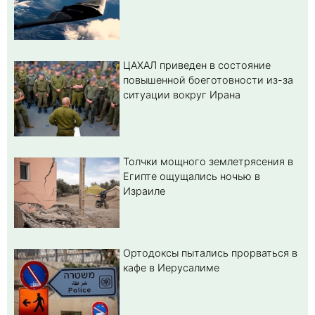
ЦАХАЛ приведен в состояние
повышенной боеготовности из-за
ситуации вокруг Ирана
Толчки мощного землетрясения в
Египте ощущались ночью в
Израиле
Ортодоксы пытались прорваться в
кафе в Иерусалиме