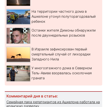
На территории частного дома в
Ашкелоне утонул полуторагодовалый
ребенок
Останки жителя Димоны обнаружили
после двухнедельных розысков
В Израиле зафиксирован первый
смертельный случай от лихорадки
Западного Нила
У многоэтажного дома в Северном
Тель-Авиве взорвалась осколочная
граната
Комментарий дня в статье:
Семейная пара репатриантов из Ашкелона работала на
иранскую разведку