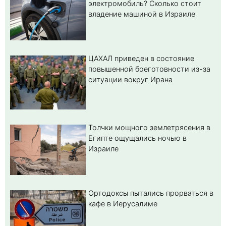
электромобиль? Cколько стоит
владение машиной в Израиле
ЦАХАЛ приведен в состояние
повышенной боеготовности из-за
ситуации вокруг Ирана
Толчки мощного землетрясения в
Египте ощущались ночью в
Израиле
Ортодоксы пытались прорваться в
кафе в Иерусалиме