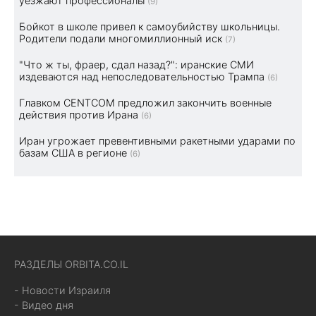
уезжают профессионалы
(9)
Бойкот в школе привел к самоубийству школьницы.
Родители подали многомиллионный иск
(7)
"Что ж ты, фраер, сдал назад?": иранские СМИ
издеваются над непоследовательностью Трампа
(6)
Главком CENTCOM предложил закончить военные
действия против Ирана
(6)
Иран угрожает превентивными ракетными ударами по
базам США в регионе
(6)
РАЗДЕЛЫ ORBITA.CO.IL
- Новости Израиля
- Видео дня