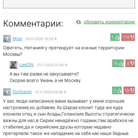
Комментарии:
обновить комментарии
1
174
Mop
20.11.2025 19:29
#
Офигеть, Нетаниягу претендует на южные территории
Москвы?
15
4
LeeON
21.11.2025 01:44
#
А вы там разве не закусываете?
Скорее всего Умань а не Москву
2
19
Gorbaum
21.11.2025 04:08
#
У вас люди написанное вами вызывает у меня хорошее
настроение,но добавлю Аз Шараа клонит туда же куда
клонили отец и сын Асады,Голанские Высоты стратегически
важны для нас,в Сирии ненадёжно годами,там арабское не
стабилие,да и сирийские друзы которые недавно
претерпели такое же нападение на себя как наши бедные