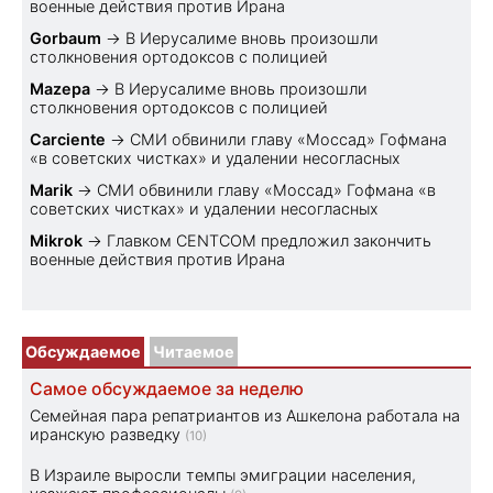
военные действия против Ирана
Gorbaum
→
В Иерусалиме вновь произошли
столкновения ортодоксов с полицией
Mazepa
→
В Иерусалиме вновь произошли
столкновения ортодоксов с полицией
Carciente
→
СМИ обвинили главу «Моссад» Гофмана
«в советских чистках» и удалении несогласных
Marik
→
СМИ обвинили главу «Моссад» Гофмана «в
советских чистках» и удалении несогласных
Mikrok
→
Главком CENTCOM предложил закончить
военные действия против Ирана
Обсуждаемое
Читаемое
Самое обсуждаемое за неделю
Семейная пара репатриантов из Ашкелона работала на
иранскую разведку
(10)
В Израиле выросли темпы эмиграции населения,