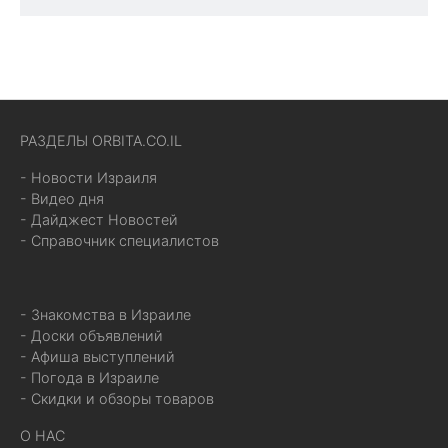
РАЗДЕЛЫ ORBITA.CO.IL
- Новости Израиля
- Видео дня
- Дайджест Новостей
- Справочник специалистов
- Знакомства в Израиле
- Доски объявлений
- Афиша выступлений
- Погода в Израиле
- Скидки и обзоры товаров
О НАС