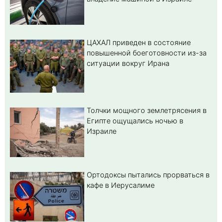
ЦАХАЛ приведен в состояние
повышенной боеготовности из-за
ситуации вокруг Ирана
Толчки мощного землетрясения в
Египте ощущались ночью в
Израиле
Ортодоксы пытались прорваться в
кафе в Иерусалиме