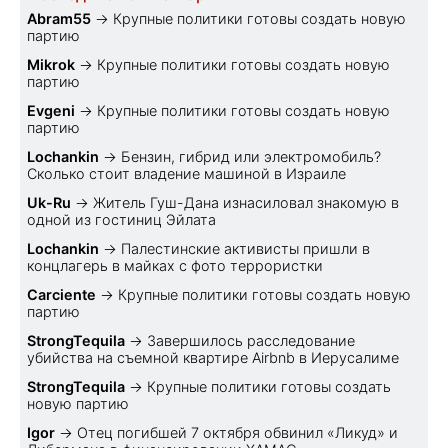
Abram55
→
Крупные политики готовы создать новую
партию
Mikrok
→
Крупные политики готовы создать новую
партию
Evgeni
→
Крупные политики готовы создать новую
партию
Lochankin
→
Бензин, гибрид или электромобиль?
Cколько стоит владение машиной в Израиле
Uk-Ru
→
Житель Гуш-Дана изнасиловал знакомую в
одной из гостиниц Эйлата
Lochankin
→
Палестинские активисты пришли в
концлагерь в майках с фото террористки
Carciente
→
Крупные политики готовы создать новую
партию
StrongTequila
→
Завершилось расследование
убийства на съемной квартире Airbnb в Иерусалиме
StrongTequila
→
Крупные политики готовы создать
новую партию
Igor
→
Отец погибшей 7 октября обвинил «Ликуд» и