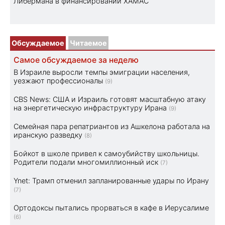
Либермана в финансировании ХАМАС
Обсуждаемое
Читаемое
Самое обсуждаемое за неделю
В Израиле выросли темпы эмиграции населения,
уезжают профессионалы
(9)
CBS News: США и Израиль готовят масштабную атаку
на энергетическую инфраструктуру Ирана
(9)
Семейная пара репатриантов из Ашкелона работала на
иранскую разведку
(8)
Бойкот в школе привел к самоубийству школьницы.
Родители подали многомиллионный иск
(7)
Ynet: Трамп отменил запланированные удары по Ирану
(7)
Ортодоксы пытались прорваться в кафе в Иерусалиме
(6)