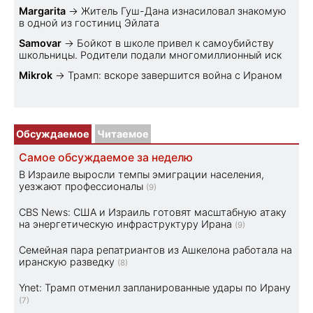
Margarita
→
Житель Гуш-Дана изнасиловал знакомую
в одной из гостиниц Эйлата
Samovar
→
Бойкот в школе привел к самоубийству
школьницы. Родители подали многомиллионный иск
Mikrok
→
Трамп: вскоре завершится война с Ираном
Обсуждаемое
Читаемое
Самое обсуждаемое за неделю
В Израиле выросли темпы эмиграции населения,
уезжают профессионалы
(9)
CBS News: США и Израиль готовят масштабную атаку
на энергетическую инфраструктуру Ирана
(9)
Семейная пара репатриантов из Ашкелона работала на
иранскую разведку
(8)
Ynet: Трамп отменил запланированные удары по Ирану
(7)