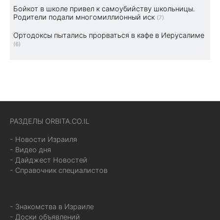
Бойкот в школе привел к самоубийству школьницы.
Родители подали многомиллионный иск
(7)
Ортодоксы пытались прорваться в кафе в Иерусалиме
(6)
РАЗДЕЛЫ ORBITA.CO.IL
- Новости Израиля
- Видео дня
- Дайджест Новостей
- Справочник специалистов
- Знакомства в Израиле
- Доски объявлений