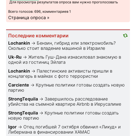
Для просмотра результатов опроса вам нужно проголосовать
Всего голосов: 696, комментариев 1
Страница опроса »
Последние комментарии
Lochankin
→
Бензин, гибрид или электромобиль?
Cколько стоит владение машиной в Израиле
Uk-Ru
→
Житель Гуш-Дана изнасиловал знакомую в
одной из гостиниц Эйлата
Lochankin
→
Палестинские активисты пришли в
концлагерь в майках с фото террористки
Carciente
→
Крупные политики готовы создать новую
партию
StrongTequila
→
Завершилось расследование
убийства на съемной квартире Airbnb в Иерусалиме
StrongTequila
→
Крупные политики готовы создать
новую партию
Igor
→
Отец погибшей 7 октября обвинил «Ликуд» и
Либермана в финансировании ХАМАС