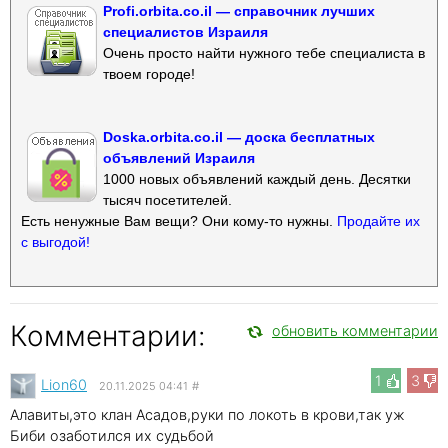
Profi.orbita.co.il — справочник лучших
специалистов Израиля
Очень просто найти нужного тебе специалиста в
твоем городе!
Doska.orbita.co.il — доска бесплатных
объявлений Израиля
1000 новых объявлений каждый день. Десятки
тысяч посетителей.
Есть ненужные Вам вещи? Они кому-то нужны.
Продайте их
с выгодой!
Комментарии:
обновить комментарии
1
3
Lion60
20.11.2025 04:41
#
Алавиты,это клан Асадов,руки по локоть в крови,так уж
Биби озаботился их судьбой