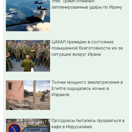
Ynet: Трамп отменил
запланированные удары по Ирану
ЦАХАЛ приведен в состояние
повышенной боеготовности из-за
ситуации вокруг Ирана
Толчки мощного землетрясения в
Египте ощущались ночью в
Израиле
Ортодоксы пытались прорваться в
кафе в Иерусалиме