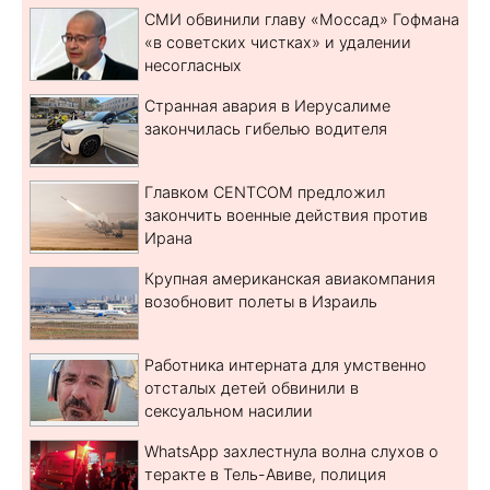
СМИ обвинили главу «Моссад» Гофмана
«в советских чистках» и удалении
несогласных
Странная авария в Иерусалиме
закончилась гибелью водителя
Главком CENTCOM предложил
закончить военные действия против
Ирана
Крупная американская авиакомпания
возобновит полеты в Израиль
Работника интерната для умственно
отсталых детей обвинили в
сексуальном насилии
WhatsApp захлестнула волна слухов о
теракте в Тель-Авиве, полиция