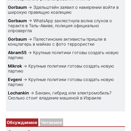
Gorbaum
→
Эдельштейн заявил о намерении войти в
широкую правящую коалицию
Gorbaum
→
WhatsApp захлестнула волна слухов о
теракте в Тель-Авиве, полиция официально
опровергла
Gorbaum
→
Палестинские активисты пришли в
концлагерь в майках с фото террористки
Abram55
→
Крупные политики готовы создать новую
партию
Mikrok
→
Крупные политики готовы создать новую
партию
Evgeni
→
Крупные политики готовы создать новую
партию
Lochankin
→
Бензин, гибрид или электромобиль?
Cколько стоит владение машиной в Израиле
Обсуждаемое
Читаемое