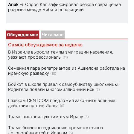
Anak
→
Опрос Kan зафиксировал резкое сокращение
разрыва между Биби и оппозицией
Обсуждаемое
Читаемое
Самое обсуждаемое за неделю
В Израиле выросли темпы эмиграции населения,
уезжают профессионалы
(11)
Семейная пара репатриантов из Ашкелона работала на
иранскую разведку
(10)
Бойкот в школе привел к самоубийству школьницы.
Родители подали многомиллионный иск
(7)
Главком CENTCOM предложил закончить военные
действия против Ирана
(6)
Трамп выставил ультиматум Ирану
(5)
Трамп близок к подписанию промежуточных
договорённостей с Ираном
(5)