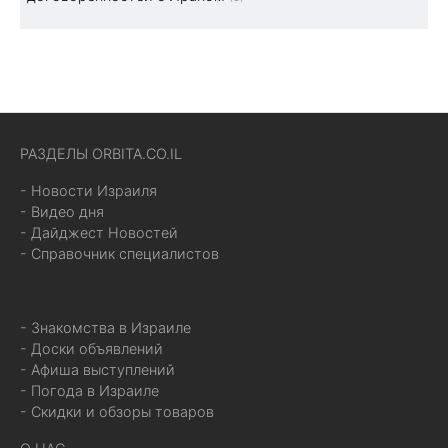
РАЗДЕЛЫ ORBITA.CO.IL
- Новости Израиля
- Видео дня
- Дайджест Новостей
- Справочник специалистов
- Знакомства в Израиле
- Доски объявлений
- Афиша выступлений
- Погода в Израиле
- Скидки и обзоры товаров