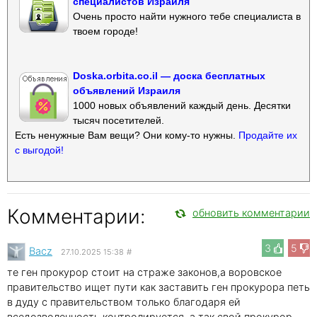
специалистов Израиля
Очень просто найти нужного тебе специалиста в
твоем городе!
Doska.orbita.co.il — доска бесплатных
объявлений Израиля
1000 новых объявлений каждый день. Десятки
тысяч посетителей.
Есть ненужные Вам вещи? Они кому-то нужны.
Продайте их
с выгодой!
Комментарии:
обновить комментарии
3
5
Bacz
27.10.2025 15:38
#
те ген прокурор стоит на страже законов,а воровское
правительство ищет пути как заставить ген прокурора петь
в дуду с правительством только благодаря ей
вседозволенность контролируется .а так свой прокурор