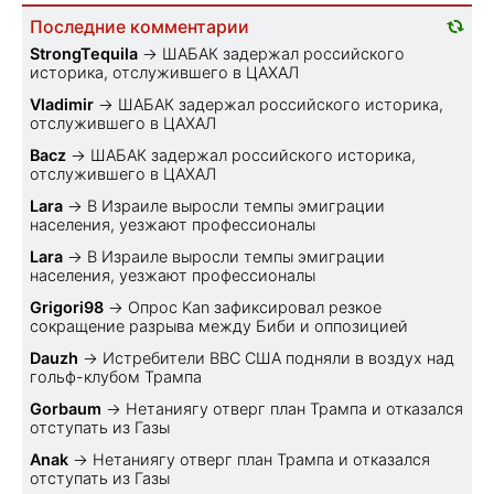
Последние комментарии
StrongTequila
→
ШАБАК задержал российского
историка, отслужившего в ЦАХАЛ
Vladimir
→
ШАБАК задержал российского историка,
отслужившего в ЦАХАЛ
Bacz
→
ШАБАК задержал российского историка,
отслужившего в ЦАХАЛ
Lara
→
В Израиле выросли темпы эмиграции
населения, уезжают профессионалы
Lara
→
В Израиле выросли темпы эмиграции
населения, уезжают профессионалы
Grigori98
→
Опрос Kan зафиксировал резкое
сокращение разрыва между Биби и оппозицией
Dauzh
→
Истребители ВВС США подняли в воздух над
гольф-клубом Трампа
Gorbaum
→
Нетаниягу отверг план Трампа и отказался
отступать из Газы
Anak
→
Нетаниягу отверг план Трампа и отказался
отступать из Газы