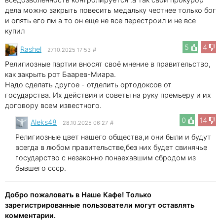
дела можно закрыть повесить медальку честнее только бог
и опять его пм а то он еще не все перестроил и не все
купил
5
4
Rashel
27.10.2025 17:53
#
Религиозные партии вносят своё мнение в правительство,
как закрыть рот Баарев-Миара.
Надо сделать другое - отделить ортодоксов от
государства. Их действия и советы на руку премьеру и их
договору всем известного.
0
14
Aleks48
28.10.2025 06:27
#
Религиозные цвет нашего общества,и они были и будут
всегда в любом правительстве,без них будет свинячье
государство с незаконно понаехавшим сбродом из
бывшего ссср.
Добро пожаловать в Наше Кафе! Только
зарегистрированные пользователи могут оставлять
комментарии.