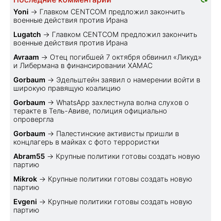
Yoni
→
Главком CENTCOM предложил закончить
военные действия против Ирана
Lugatch
→
Главком CENTCOM предложил закончить
военные действия против Ирана
Avraam
→
Отец погибшей 7 октября обвинил «Ликуд»
и Либермана в финансировании ХАМАС
Gorbaum
→
Эдельштейн заявил о намерении войти в
широкую правящую коалицию
Gorbaum
→
WhatsApp захлестнула волна слухов о
теракте в Тель-Авиве, полиция официально
опровергла
Gorbaum
→
Палестинские активисты пришли в
концлагерь в майках с фото террористки
Abram55
→
Крупные политики готовы создать новую
партию
Mikrok
→
Крупные политики готовы создать новую
партию
Evgeni
→
Крупные политики готовы создать новую
партию