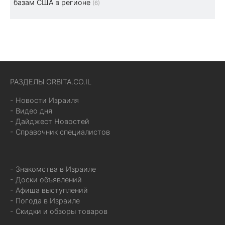
базам США в регионе
(6)
РАЗДЕЛЫ ORBITA.CO.IL
- Новости Израиля
- Видео дня
- Дайджест Новостей
- Справочник специалистов
- Знакомства в Израиле
- Доски объявлений
- Афиша выступлений
- Погода в Израиле
- Скидки и обзоры товаров