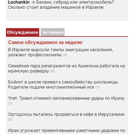
Lochankin
→
Бензин, гибрид или электромобиль?
Cколько стоит владение машиной в Израиле
Обсуждаемое
Читаемое
Самое обсуждаемое за неделю
В Израиле выросли темпы эмиграции населения,
уезжают профессионалы
(9)
Семейная пара репатриантов из Ашкелона работала на
иранскую разведку
(8)
Бойкот в школе привел к самоубийству школьницы.
Родители подали многомиллионный иск
(7)
Ynet: Трамп отменил запланированные удары по Ирану
(7)
Ортодоксы пытались прорваться в кафе в Иерусалиме
(6)
Иран угрожает превентивными ракетными ударами по