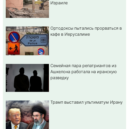
Израиле
Ортодоксы пытались прорваться в
кафе в Иерусалиме
Семейная пара репатриантов из
Ашкелона работала на иранскую
разведку
Трамп выставил ультиматум Ирану