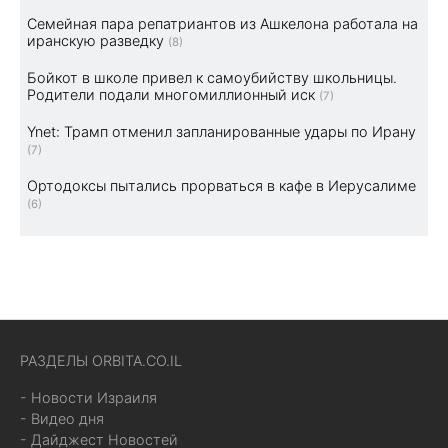
Семейная пара репатриантов из Ашкелона работала на
иранскую разведку
(8)
Бойкот в школе привел к самоубийству школьницы.
Родители подали многомиллионный иск
(7)
Ynet: Трамп отменил запланированные удары по Ирану
(7)
Ортодоксы пытались прорваться в кафе в Иерусалиме
(6)
РАЗДЕЛЫ ORBITA.CO.IL
- Новости Израиля
- Видео дня
- Дайджест Новостей