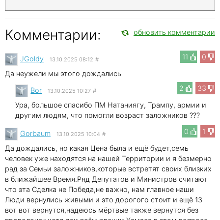
Комментарии:
обновить комментарии
11
0
JGoldy
13.10.2025 08:12
#
Да неужели мы этого дождались
2
33
Bor
13.10.2025 10:27
#
Ура, большое спасибо ПМ Натаниягу, Трампу, армии и
другим людям, что помогли возраст заложников ???
0
1
Gorbaum
13.10.2025 10:04
#
Да дождались, но какая Цена была и ещё будет,семь
человек уже находятся на нашей Территории и я безмерно
рад за Семьи заложников,которые встретят своих близких
в ближайшее Время.Ряд Депутатов и Министров считают
что эта Сделка не Победа,не важно, нам главное наши
Люди вернулись живыми и это дорогого стоит и ещё 13
вот вот вернутся,надеюсь мёртвые также вернутся без