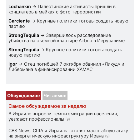
Lochankin
→
Палестинские активисты пришли в
концлагерь в майках с фото террористки
Carciente
→
Крупные политики готовы создать новую
партию
StrongTequila
→
Завершилось расследование
убийства на съемной квартире Airbnb в Иерусалиме
StrongTequila
→
Крупные политики готовы создать
новую партию
Igor
→
Отец погибшей 7 октября обвинил «Ликуд» и
Либермана в финансировании ХАМАС
Обсуждаемое
Читаемое
Самое обсуждаемое за неделю
В Израиле выросли темпы эмиграции населения,
уезжают профессионалы
(9)
CBS News: США и Израиль готовят масштабную атаку
на энергетическую инфраструктуру Ирана
(9)