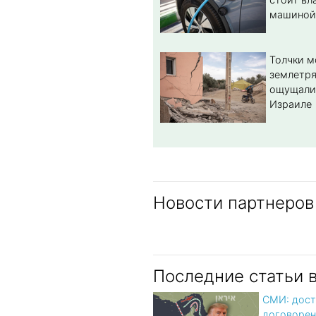
машиной
Толчки 
землетря
ощущали
Израиле
Новости партнеров
Последние статьи 
СМИ: дост
договорен