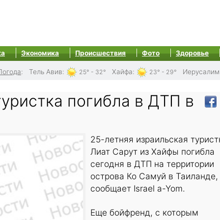
ка
Экономика
Происшествия
Фото
Здоровье
Погода
:
Тель Авив
:
Хайфа
:
Иерусалим
25° - 32°
23° - 29°
уристка погибла в ДТП в
25-летняя израильская турист
Лиат Сарут из Хайфы погибла
сегодня в ДТП на территории
острова Ко Самуй в Таиланде,
сообщает Israel a-Yom.
Еще бойфренд, с которым