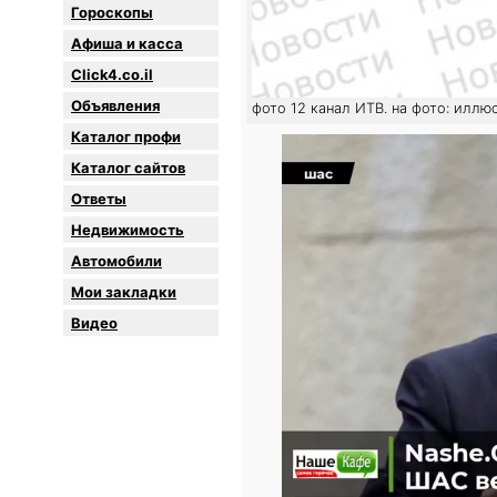
Гороскопы
Афиша и касса
Click4.co.il
Объявления
фото 12 канал ИТВ. на фото: иллю
Каталог профи
Каталог сайтов
Oтветы
Недвижимость
Автомобили
Мои закладки
Видео