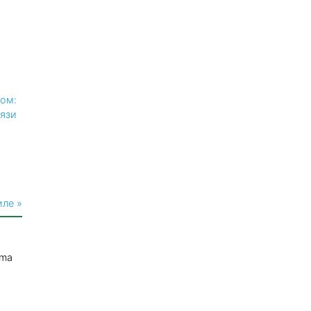
ом:
рязи
иле »
mma