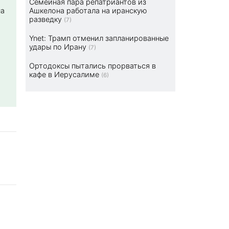
Семейная пара репатриантов из
на
Ашкелона работала на иранскую
разведку
(7)
Ynet: Трамп отменил запланированные
удары по Ирану
(7)
Ортодоксы пытались прорваться в
кафе в Иерусалиме
(6)