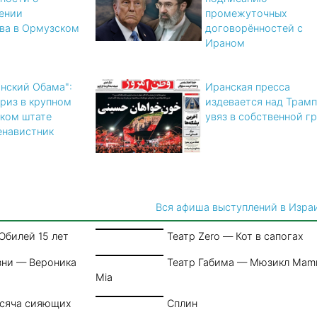
ении
промежуточных
ва в Ормузском
договорённостей с
Ираном
нский Обама":
Иранская пресса
риз в крупном
издевается над Трамп
ком штате
увяз в собственной г
енавистник
Вся афиша выступлений в Изра
Юбилей 15 лет
Театр Zero — Кот в сапогах
зни — Вероника
Театр Габима — Мюзикл Ma
Mia
ысяча сияющих
Сплин