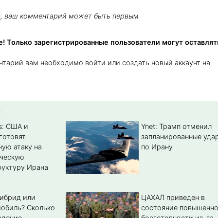
я, ваш комментарий может быть первым
! Только зарегистрированные пользователи могут оставлят
нтарий вам необходимо войти или создать новый аккаунт на
:
s: США и
Ynet: Трамп отменил
готовят
запланированные уда
ую атаку на
по Ирану
ическую
уктуру Ирана
гибрид или
ЦАХАЛ приведен в
обиль? Cколько
состояние повышенн
адение
боеготовности из-за