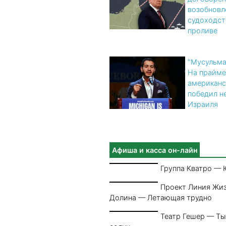
возобновл
судоходст
проливе
"Мусульма
На прайме
американс
победил н
Израиля
Афиша и касса он-лайн
Группа Кватро — 
Проект Линия Жи
Долина — Летающая трудно
Театр Гешер — Т