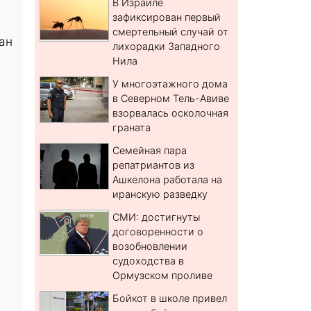
В Израиле
зафиксирован первый
смертельный случай от
ан
лихорадки Западного
Нила
У многоэтажного дома
в Северном Тель-Авиве
взорвалась осколочная
граната
Семейная пара
репатриантов из
Ашкелона работала на
иранскую разведку
СМИ: достигнуты
договоренности о
возобновлении
судоходства в
Ормузском проливе
Бойкот в школе привел