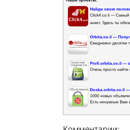
Наши проекты:
Найди свою полови
Click4.co.il — Самы
анкет. Здесь ты обя
Orbita.co.il — Поп
Ежедневно десятки т
Profi.orbita.co.il
Очень просто найти 
Doska.orbita.co.il
1000 новых объявлен
Есть ненужные Вам 
Комментарии: