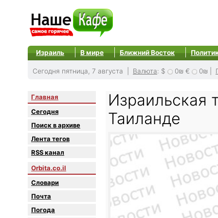
Израиль
В мире
Ближний Восток
Полити
Сегодня пятница, 7 августа |
Валюта
:
$
0₪
€
0₪
|
Израильская т
Главная
Сегодня
Таиланде
Поиск в архиве
Лента тегов
RSS канал
Orbita.co.il
Словари
Почта
Погода