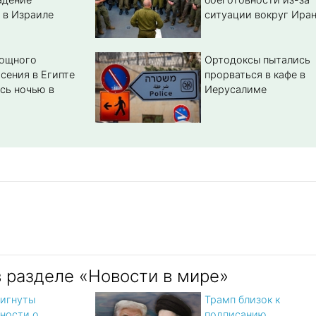
 в Израиле
ситуации вокруг Ира
мощного
Ортодоксы пытались
сения в Египте
прорваться в кафе в
сь ночью в
Иерусалиме
в разделе «Новости в мире»
игнуты
Трамп близок к
ности о
подписанию