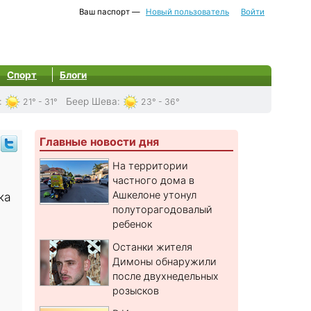
Ваш паспорт —
Новый пользователь
Войти
Спорт
Блоги
:
Беер Шева
:
21° - 31°
23° - 36°
Главные новости дня
На территории
частного дома в
Ашкелоне утонул
ка
полуторагодовалый
ребенок
Останки жителя
Димоны обнаружили
после двухнедельных
розысков