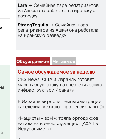
Lara
→
Семейная пара репатриантов
из Ашкелона работала на иранскую
разведку
StrongTequila
→
Семейная пара
ь
репатриантов из Ашкелона работала
на иранскую разведку
Обсуждаемое
Читаемое
Самое обсуждаемое за неделю
CBS News: США и Израиль готовят
масштабную атаку на энергетическую
ры
инфраструктуру Ирана
(9)
В Израиле выросли темпы эмиграции
населения, уезжают профессионалы
(9)
«Нацисты - вон!»: толпа ортодоксов
напала на военнослужащих ЦАХАЛ в
Иерусалиме
(7)
ой