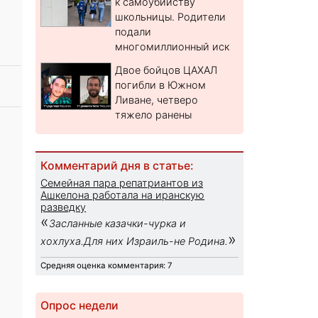
к самоубийству
школьницы. Родители
подали
многомиллионный иск
Двое бойцов ЦАХАЛ
погибли в Южном
Ливане, четверо
тяжело ранены
Комментарий дня в статье:
Семейная пара репатриантов из
Ашкелона работала на иранскую
разведку
«
Засланные казачки-чурка и
»
хохлуха.Для них Израиль-не Родина.
Средняя оценка комментария: 7
Опрос недели