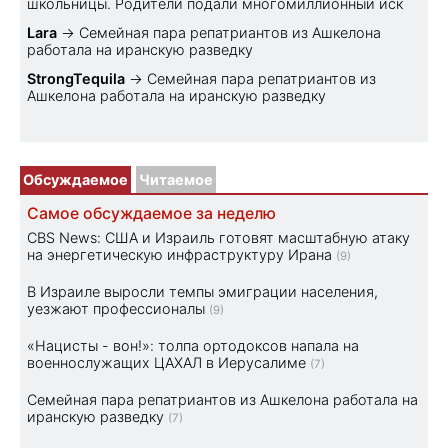
школьницы. Родители подали многомиллионный иск
Lara
→
Семейная пара репатриантов из Ашкелона
работала на иранскую разведку
StrongTequila
→
Семейная пара репатриантов из
Ашкелона работала на иранскую разведку
Обсуждаемое
Читаемое
Самое обсуждаемое за неделю
CBS News: США и Израиль готовят масштабную атаку
на энергетическую инфраструктуру Ирана
(9)
В Израиле выросли темпы эмиграции населения,
уезжают профессионалы
(9)
«Нацисты - вон!»: толпа ортодоксов напала на
военнослужащих ЦАХАЛ в Иерусалиме
(7)
Семейная пара репатриантов из Ашкелона работала на
иранскую разведку
(7)