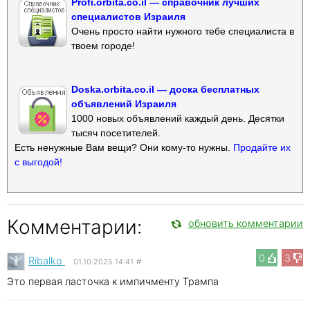
Profi.orbita.co.il — справочник лучших
специалистов Израиля
Очень просто найти нужного тебе специалиста в
твоем городе!
Doska.orbita.co.il — доска бесплатных
объявлений Израиля
1000 новых объявлений каждый день. Десятки
тысяч посетителей.
Есть ненужные Вам вещи? Они кому-то нужны.
Продайте их
с выгодой!
Комментарии:
обновить комментарии
0
3
Ribalko
01.10.2025 14:41
#
Это первая ласточка к импичменту Трампа