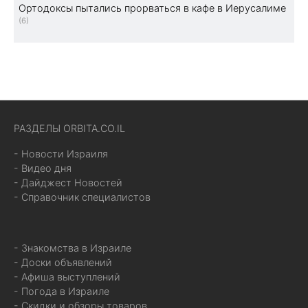
Ортодоксы пытались прорваться в кафе в Иерусалиме
(6)
РАЗДЕЛЫ ORBITA.CO.IL
- Новости Израиля
- Видео дня
- Дайджест Новостей
- Справочник специалистов
- Знакомства в Израиле
- Доски объявлений
- Афиша выступлений
- Погода в Израиле
- Скидки и обзоры товаров