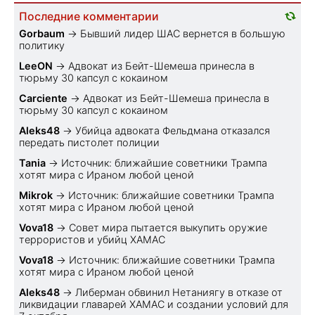
Последние комментарии
Gorbaum
→
Бывший лидер ШАС вернется в большую
политику
LeeON
→
Адвокат из Бейт-Шемеша принесла в
тюрьму 30 капсул с кокаином
Carciente
→
Адвокат из Бейт-Шемеша принесла в
тюрьму 30 капсул с кокаином
Aleks48
→
Убийца адвоката Фельдмана отказался
передать пистолет полиции
Tania
→
Источник: ближайшие советники Трампа
хотят мира с Ираном любой ценой
Mikrok
→
Источник: ближайшие советники Трампа
хотят мира с Ираном любой ценой
Vova18
→
Совет мира пытается выкупить оружие
террористов и убийц ХАМАС
Vova18
→
Источник: ближайшие советники Трампа
хотят мира с Ираном любой ценой
Aleks48
→
Либерман обвинил Нетаниягу в отказе от
ликвидации главарей ХАМАС и создании условий для