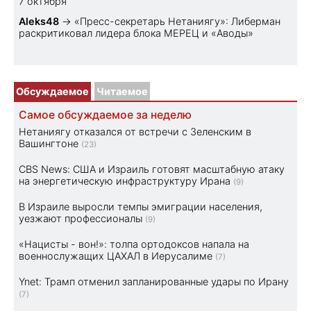
7 октября
Aleks48
→
«Пресс-секретарь Нетаниягу»: Либерман
раскритиковал лидера блока МЕРЕЦ и «Аводы»
Обсуждаемое
Читаемое
Самое обсуждаемое за неделю
Нетаниягу отказался от встречи с Зеленским в
Вашингтоне
(23)
CBS News: США и Израиль готовят масштабную атаку
на энергетическую инфраструктуру Ирана
(9)
В Израиле выросли темпы эмиграции населения,
уезжают профессионалы
(9)
«Нацисты - вон!»: толпа ортодоксов напала на
военнослужащих ЦАХАЛ в Иерусалиме
(7)
Ynet: Трамп отменил запланированные удары по Ирану
(7)