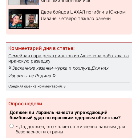
многомиллионный иск
Двое бойцов ЦАХАЛ погибли в Южном
Ливане, четверо тяжело ранены
Комментарий дня в статье:
Семейная пара репатриантов из Ашкелона работала на
иранскую разведку
«
Засланные казачки-чурка и хохлуха.Для них
»
Израиль-не Родина.
Средняя оценка комментария: 8
Опрос недели
Должен ли Израиль нанести упреждающий
бомбовый удар по иранским ядерным объектам?
- Да, должен, это является жизненно важным для
безопасности страны