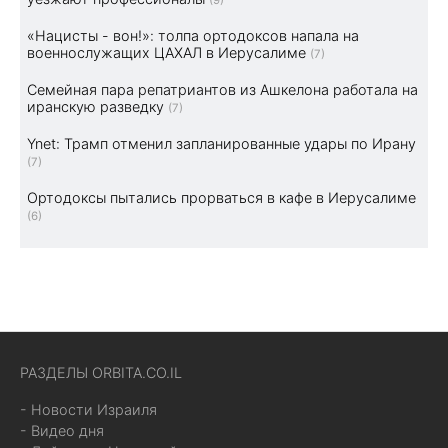
«Нацисты - вон!»: толпа ортодоксов напала на
военнослужащих ЦАХАЛ в Иерусалиме
(7)
Семейная пара репатриантов из Ашкелона работала на
иранскую разведку
(7)
Ynet: Трамп отменил запланированные удары по Ирану
(7)
Ортодоксы пытались прорваться в кафе в Иерусалиме
(6)
РАЗДЕЛЫ ORBITA.CO.IL
- Новости Израиля
- Видео дня