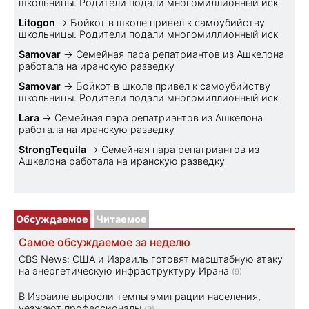
школьницы. Родители подали многомиллионный иск
Litogon
→
Бойкот в школе привел к самоубийству
школьницы. Родители подали многомиллионный иск
Samovar
→
Семейная пара репатриантов из Ашкелона
работала на иранскую разведку
Samovar
→
Бойкот в школе привел к самоубийству
школьницы. Родители подали многомиллионный иск
Lara
→
Семейная пара репатриантов из Ашкелона
работала на иранскую разведку
StrongTequila
→
Семейная пара репатриантов из
Ашкелона работала на иранскую разведку
Обсуждаемое
Читаемое
Самое обсуждаемое за неделю
CBS News: США и Израиль готовят масштабную атаку
на энергетическую инфраструктуру Ирана
(9)
В Израиле выросли темпы эмиграции населения,
уезжают профессионалы
(9)