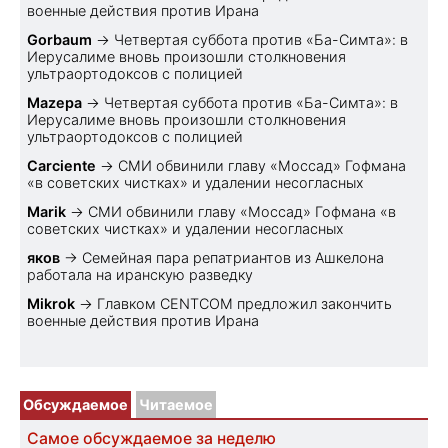
военные действия против Ирана
Gorbaum
→
Четвертая суббота против «Ба-Симта»: в
Иерусалиме вновь произошли столкновения
ультраортодоксов с полицией
Mazepa
→
Четвертая суббота против «Ба-Симта»: в
Иерусалиме вновь произошли столкновения
ультраортодоксов с полицией
Carciente
→
СМИ обвинили главу «Моссад» Гофмана
«в советских чистках» и удалении несогласных
Marik
→
СМИ обвинили главу «Моссад» Гофмана «в
советских чистках» и удалении несогласных
яков
→
Семейная пара репатриантов из Ашкелона
работала на иранскую разведку
Mikrok
→
Главком CENTCOM предложил закончить
военные действия против Ирана
Обсуждаемое
Читаемое
Самое обсуждаемое за неделю