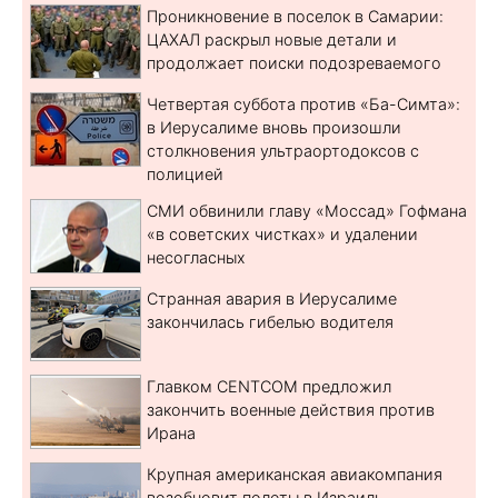
Проникновение в поселок в Самарии:
ЦАХАЛ раскрыл новые детали и
продолжает поиски подозреваемого
Четвертая суббота против «Ба-Симта»:
в Иерусалиме вновь произошли
столкновения ультраортодоксов с
полицией
СМИ обвинили главу «Моссад» Гофмана
«в советских чистках» и удалении
несогласных
Странная авария в Иерусалиме
закончилась гибелью водителя
Главком CENTCOM предложил
закончить военные действия против
Ирана
Крупная американская авиакомпания
возобновит полеты в Израиль