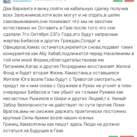
Два Варианта я вижу,пойти на кабальную сделку получив
всех Заложников,хотя всех могут и не отдать,в целях
самовыживания,они понимают что мы не захотим
естественно их Оставить в Газе после того что они
сделали 7го Октября 23Го Года,это будут напрасные
жертвы Бибасов и других Граждан,Солдат и
Офицеров,Хамас останется,укрепится снова,подавит таких
конкурентов как Абу Хабаб,подлижется перед Населением в
той или иной Форме,облагодетельствовав им
Питанием,Катар и другие Посредники восстановят Жилой
Фонд и будет вторая Жизнь Хамастана,а оставшиеся
Жители Юга возле Газы будут с Тревогой смотреть,не
придут ли к ним снова с Оружием в Руках не угонят в плен
очередных Бибасов и там убьют их голыми Руками как
несчастных Рыжиков и Шири и других Людей,т.к. Умный
Забор безопасности не действует по сути против Лома
Врагов,амы не сможем держать практически постоянно
крупные Силы Армии возле наших южных
Границ.Хамасятины как пишут здесь Люди не должно
остаться на Будущее в Газе.