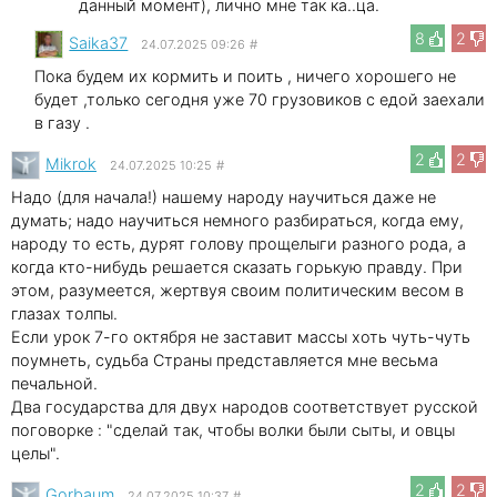
данный момент), лично мне так ка..ца.
8
2
Saika37
24.07.2025 09:26
#
Пока будем их кормить и поить , ничего хорошего не
будет ,только сегодня уже 70 грузовиков с едой заехали
в газу .
2
2
Mikrok
24.07.2025 10:25
#
Надо (для начала!) нашему народу научиться даже не
думать; надо научиться немного разбираться, когда ему,
народу то есть, дурят голову прощелыги разного рода, а
когда кто-нибудь решается сказать горькую правду. При
этом, разумеется, жертвуя своим политическим весом в
глазах толпы.
Если урок 7-го октября не заставит массы хоть чуть-чуть
поумнеть, судьба Страны представляется мне весьма
печальной.
Два государства для двух народов соответствует русской
поговорке : "сделай так, чтобы волки были сыты, и овцы
целы".
2
2
Gorbaum
24.07.2025 10:37
#