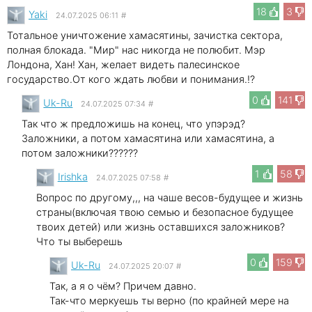
18
3
Yaki
24.07.2025 06:11
#
Тотальное уничтожение хамасятины, зачистка сектора,
полная блокада. "Мир" нас никогда не полюбит. Мэр
Лондона, Хан! Хан, желает видеть палесинское
государство.От кого ждать любви и понимания.!?
0
141
Uk-Ru
24.07.2025 07:34
#
Так что ж предложишь на конец, что упэрэд?
Заложники, а потом хамасятина или хамасятина, а
потом заложники??????
1
58
Irishka
24.07.2025 07:58
#
Вопрос по другому,,, на чаше весов-будущее и жизнь
страны(включая твою семью и безопасное будущее
твоих детей) или жизнь оставшихся заложников?
Что ты выберешь
0
159
Uk-Ru
24.07.2025 20:07
#
Так, а я о чём? Причем давно.
Так-что меркуешь ты верно (по крайней мере на