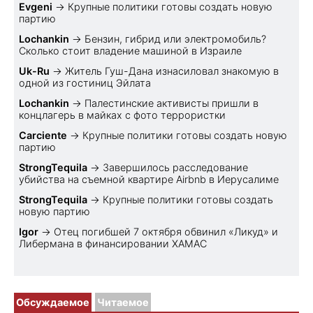
Evgeni
→
Крупные политики готовы создать новую
партию
Lochankin
→
Бензин, гибрид или электромобиль?
Cколько стоит владение машиной в Израиле
Uk-Ru
→
Житель Гуш-Дана изнасиловал знакомую в
одной из гостиниц Эйлата
Lochankin
→
Палестинские активисты пришли в
концлагерь в майках с фото террористки
Carciente
→
Крупные политики готовы создать новую
партию
StrongTequila
→
Завершилось расследование
убийства на съемной квартире Airbnb в Иерусалиме
StrongTequila
→
Крупные политики готовы создать
новую партию
Igor
→
Отец погибшей 7 октября обвинил «Ликуд» и
Либермана в финансировании ХАМАС
Обсуждаемое
Читаемое