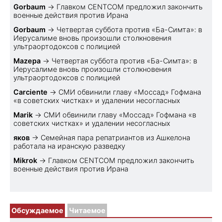
Gorbaum
→
Главком CENTCOM предложил закончить
военные действия против Ирана
Gorbaum
→
Четвертая суббота против «Ба-Симта»: в
Иерусалиме вновь произошли столкновения
ультраортодоксов с полицией
Mazepa
→
Четвертая суббота против «Ба-Симта»: в
Иерусалиме вновь произошли столкновения
ультраортодоксов с полицией
Carciente
→
СМИ обвинили главу «Моссад» Гофмана
«в советских чистках» и удалении несогласных
Marik
→
СМИ обвинили главу «Моссад» Гофмана «в
советских чистках» и удалении несогласных
яков
→
Семейная пара репатриантов из Ашкелона
работала на иранскую разведку
Mikrok
→
Главком CENTCOM предложил закончить
военные действия против Ирана
Обсуждаемое
Читаемое