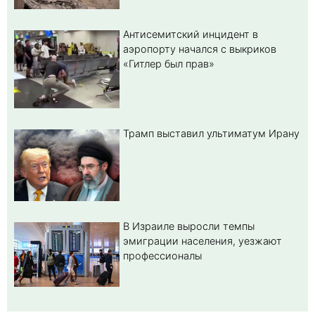
Антисемитский инцидент в
аэропорту начался с выкриков
«Гитлер был прав»
Трамп выставил ультиматум Ирану
В Израиле выросли темпы
эмиграции населения, уезжают
профессионалы