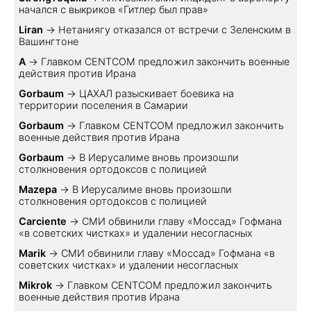
начался с выкриков «Гитлер был прав»
Liran
→
Нетаниягу отказался от встречи с Зеленским в
Вашингтоне
A
→
Главком CENTCOM предложил закончить военные
действия против Ирана
Gorbaum
→
ЦАХАЛ разыскивает боевика на
территории поселения в Самарии
Gorbaum
→
Главком CENTCOM предложил закончить
военные действия против Ирана
Gorbaum
→
В Иерусалиме вновь произошли
столкновения ортодоксов с полицией
Mazepa
→
В Иерусалиме вновь произошли
столкновения ортодоксов с полицией
Carciente
→
СМИ обвинили главу «Моссад» Гофмана
«в советских чистках» и удалении несогласных
Marik
→
СМИ обвинили главу «Моссад» Гофмана «в
советских чистках» и удалении несогласных
Mikrok
→
Главком CENTCOM предложил закончить
военные действия против Ирана