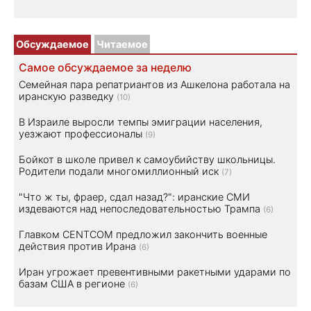
Обсуждаемое
Читаемое
Самое обсуждаемое за неделю
Семейная пара репатриантов из Ашкелона работала на
иранскую разведку
(10)
В Израиле выросли темпы эмиграции населения,
уезжают профессионалы
(9)
Бойкот в школе привел к самоубийству школьницы.
Родители подали многомиллионный иск
(7)
"Что ж ты, фраер, сдал назад?": иранские СМИ
издеваются над непоследовательностью Трампа
(6)
Главком CENTCOM предложил закончить военные
действия против Ирана
(6)
Иран угрожает превентивными ракетными ударами по
базам США в регионе
(6)