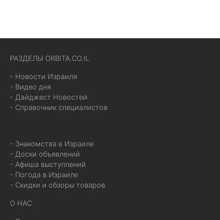
РАЗДЕЛЫ ORBITA.CO.IL
- Новости Израиля
- Видео дня
- Дайджест Новостей
- Справочник специалистов
- Знакомства в Израиле
- Доски объявлений
- Афиша выступлений
- Погода в Израиле
- Скидки и обзоры товаров
О НАС