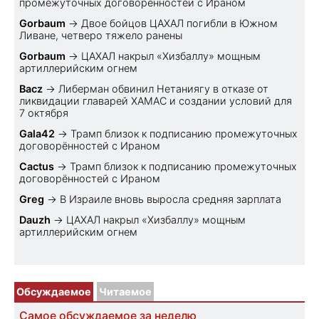
промежуточных договорённостей с Ираном
Gorbaum
→
Двое бойцов ЦАХАЛ погибли в Южном
Ливане, четверо тяжело ранены
Gorbaum
→
ЦАХАЛ накрыл «Хизбаллу» мощным
артиллерийским огнем
Bacz
→
Либерман обвинил Нетаниягу в отказе от
ликвидации главарей ХАМАС и создании условий для
7 октября
Gala42
→
Трамп близок к подписанию промежуточных
договорённостей с Ираном
Cactus
→
Трамп близок к подписанию промежуточных
договорённостей с Ираном
Greg
→
В Израиле вновь выросла средняя зарплата
Dauzh
→
ЦАХАЛ накрыл «Хизбаллу» мощным
артиллерийским огнем
Обсуждаемое
Читаемое
Самое обсуждаемое за неделю