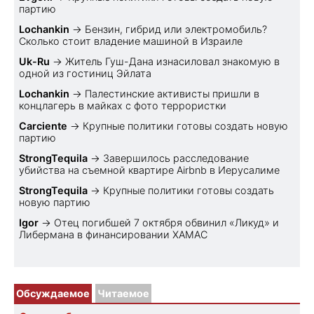
партию
Lochankin
→
Бензин, гибрид или электромобиль?
Cколько стоит владение машиной в Израиле
Uk-Ru
→
Житель Гуш-Дана изнасиловал знакомую в
одной из гостиниц Эйлата
Lochankin
→
Палестинские активисты пришли в
концлагерь в майках с фото террористки
Carciente
→
Крупные политики готовы создать новую
партию
StrongTequila
→
Завершилось расследование
убийства на съемной квартире Airbnb в Иерусалиме
StrongTequila
→
Крупные политики готовы создать
новую партию
Igor
→
Отец погибшей 7 октября обвинил «Ликуд» и
Либермана в финансировании ХАМАС
Обсуждаемое
Читаемое