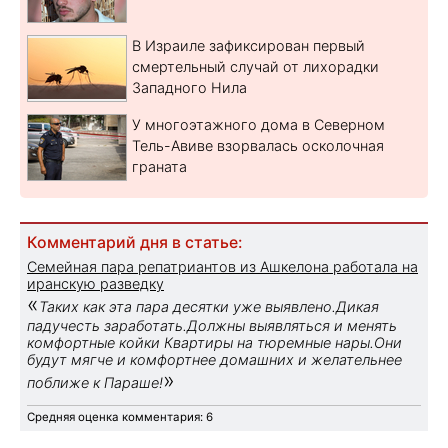
В Израиле зафиксирован первый
смертельный случай от лихорадки
Западного Нила
У многоэтажного дома в Северном
Тель-Авиве взорвалась осколочная
граната
Комментарий дня в статье:
Семейная пара репатриантов из Ашкелона работала на
иранскую разведку
«
Таких как эта пара десятки уже выявлено.Дикая
падучесть заработать.Должны выявляться и менять
комфортные койки Квартиры на тюремные нары.Они
будут мягче и комфортнее домашних и желательнее
»
поближе к Параше!
Средняя оценка комментария: 6