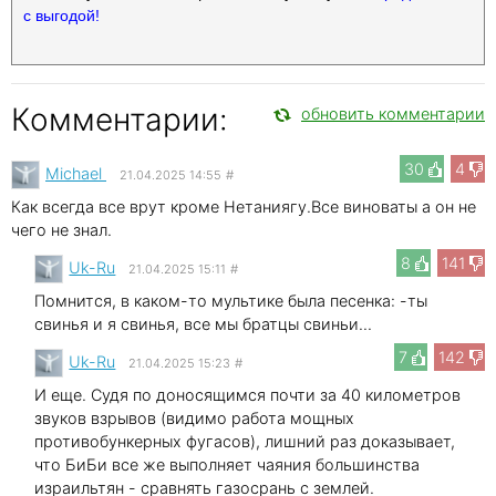
с выгодой!
Комментарии:
обновить комментарии
30
4
Michael
21.04.2025 14:55
#
Как всегда все врут кроме Нетаниягу.Все виноваты а он не
чего не знал.
8
141
Uk-Ru
21.04.2025 15:11
#
Помнится, в каком-то мультике была песенка: -ты
свинья и я свинья, все мы братцы свиньи...
7
142
Uk-Ru
21.04.2025 15:23
#
И еще. Судя по доносящимся почти за 40 километров
звуков взрывов (видимо работа мощных
противобункерных фугасов), лишний раз доказывает,
что БиБи все же выполняет чаяния большинства
израильтян - сравнять газосрань с землей.