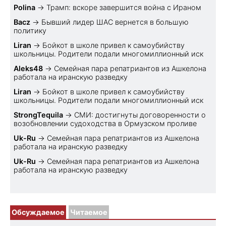
Polina
→
Трамп: вскоре завершится война с Ираном
Bacz
→
Бывший лидер ШАС вернется в большую
политику
Liran
→
Бойкот в школе привел к самоубийству
школьницы. Родители подали многомиллионный иск
Aleks48
→
Семейная пара репатриантов из Ашкелона
работала на иранскую разведку
Liran
→
Бойкот в школе привел к самоубийству
школьницы. Родители подали многомиллионный иск
StrongTequila
→
СМИ: достигнуты договоренности о
возобновлении судоходства в Ормузском проливе
Uk-Ru
→
Семейная пара репатриантов из Ашкелона
работала на иранскую разведку
Uk-Ru
→
Семейная пара репатриантов из Ашкелона
работала на иранскую разведку
Обсуждаемое
Читаемое