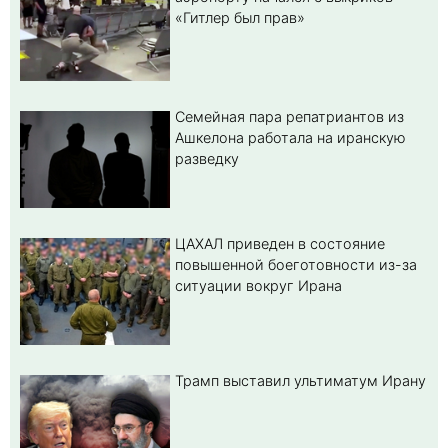
«Гитлер был прав»
Семейная пара репатриантов из
Ашкелона работала на иранскую
разведку
ЦАХАЛ приведен в состояние
повышенной боеготовности из-за
ситуации вокруг Ирана
Трамп выставил ультиматум Ирану