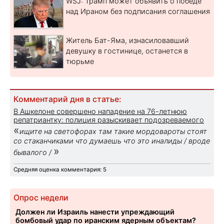
WSJ: Трамп может объявить о победе
над Ираном без подписания соглашения
Житель Бат-Яма, изнасиловавший
девушку в гостинице, останется в
тюрьме
Комментарий дня в статье:
В Ашкелоне совершено нападение на 76-летнюю
репатриантку: полиция разыскивает подозреваемого
«
ищите на светофорах там такие мордовароты стоят
со стаканчиками что думаешь что это иналиды / вроде
»
бывалого /
Средняя оценка комментария: 5
Опрос недели
Должен ли Израиль нанести упреждающий
бомбовый удар по иранским ядерным объектам?