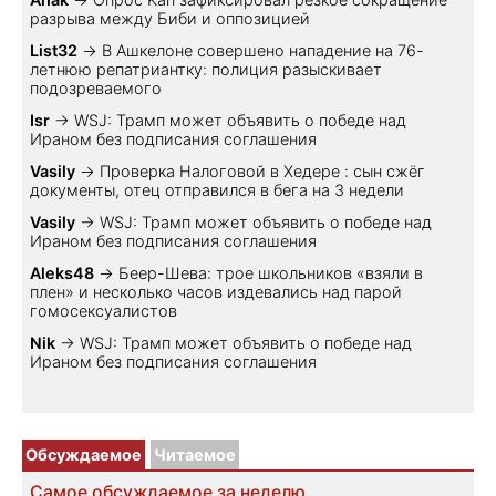
разрыва между Биби и оппозицией
List32
→
В Ашкелоне совершено нападение на 76-
летнюю репатриантку: полиция разыскивает
подозреваемого
Isr
→
WSJ: Трамп может объявить о победе над
Ираном без подписания соглашения
Vasily
→
Проверка Налоговой в Хедере : сын сжёг
документы, отец отправился в бега на 3 недели
Vasily
→
WSJ: Трамп может объявить о победе над
Ираном без подписания соглашения
Aleks48
→
Беер-Шева: трое школьников «взяли в
плен» и несколько часов издевались над парой
гомосексуалистов
Nik
→
WSJ: Трамп может объявить о победе над
Ираном без подписания соглашения
Обсуждаемое
Читаемое
Самое обсуждаемое за неделю