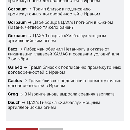
промежуточных договорённостей с Ираном
Gorbaum
→
Трамп близок к подписанию
промежуточных договорённостей с Ираном
Gorbaum
→
Двое бойцов ЦАХАЛ погибли в Южном
Ливане, четверо тяжело ранены
Gorbaum
→
ЦАХАЛ накрыл «Хизбаллу» мощным
артиллерийским огнем
Bacz
→
Либерман обвинил Нетаниягу в отказе от
ликвидации главарей ХАМАС и создании условий для
7 октября
Gala42
→
Трамп близок к подписанию промежуточных
договорённостей с Ираном
Cactus
→
Трамп близок к подписанию промежуточных
договорённостей с Ираном
Greg
→
В Израиле вновь выросла средняя зарплата
Dauzh
→
ЦАХАЛ накрыл «Хизбаллу» мощным
артиллерийским огнем