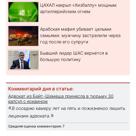
ЦАХАЛ накрыл «Хизбаллу» мощным
артиллерийским огнем
Арабская мафия убивает целыми
семьями: мужчину застрелили через
год после его супруги
Бывший лидер ШАС вернется в
большую политику
Комментарий дня в статье:
Адвокат из Бейт-Шемеша принесла в тюрьму 30
капсул с кокаином
«
В соседню камеру лет на пять и пожизненоо лишить
»
лицензии адвоката.
Средняя оценка комментария: 7