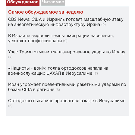
Обсуждаемое
Читаемое
Самое обсуждаемое за неделю
CBS News: США и Израиль готовят масштабную атаку
на энергетическую инфраструктуру Ирана
(9)
В Израиле выросли темпы эмиграции населения,
уезжают профессионалы
(9)
Ynet: Трамп отменил запланированные удары по Ирану
(7)
«Нацисты - вон!»: толпа ортодоксов напала на
военнослужащих ЦАХАЛ в Иерусалиме
(7)
Иран угрожает превентивными ракетными ударами по
базам США в регионе
(6)
Ортодоксы пытались прорваться в кафе в Иерусалиме
(6)