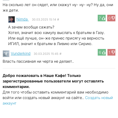
На сколько лет он сядет, или скажут ну- ну- ну? Ну да, они
же дети.
7
0
Nimda
30.03.2025 15:14
#
А зачем вообще сажать?
Хотел, значит всю хамулу выслать к братьям в Газу.
Или ещё лучше, он-же принес присягу на верность
ИГИЛ, значит к братьям в Ливию или Сирию.
6
1
Vunderkind
30.03.2025 15:45
#
Власть пассивная ни черта не делает..
Добро пожаловать в Наше Кафе! Только
зарегистрированные пользователи могут оставлять
комментарии.
Для того чтобы оставить комментарий вам необходимо
войти или создать новый аккаунт на сайте..
Создать новый
аккаунт