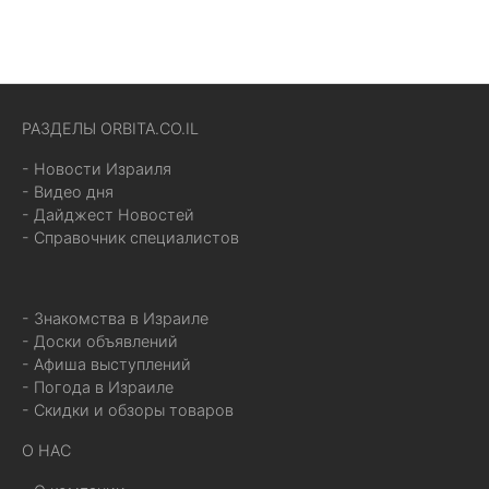
РАЗДЕЛЫ ORBITA.CO.IL
- Новости Израиля
- Видео дня
- Дайджест Новостей
- Справочник специалистов
- Знакомства в Израиле
- Доски объявлений
- Афиша выступлений
- Погода в Израиле
- Скидки и обзоры товаров
О НАС