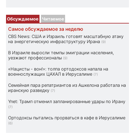
Обсуждаемое
Читаемое
Самое обсуждаемое за неделю
CBS News: США и Израиль готовят масштабную атаку
на энергетическую инфраструктуру Ирана
(9)
В Израиле выросли темпы эмиграции населения,
уезжают профессионалы
(9)
«Нацисты - вон!»: толпа ортодоксов напала на
военнослужащих ЦАХАЛ в Иерусалиме
(7)
Семейная пара репатриантов из Ашкелона работала на
иранскую разведку
(7)
Ynet: Трамп отменил запланированные удары по Ирану
(7)
Ортодоксы пытались прорваться в кафе в Иерусалиме
(6)