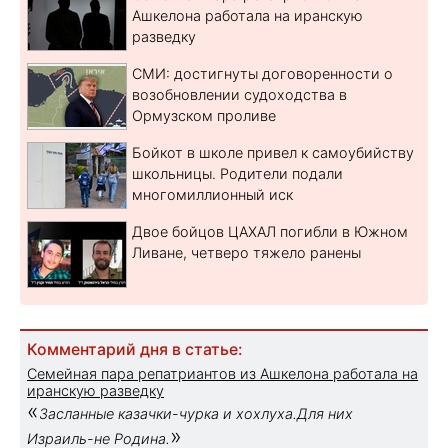
Ашкелона работала на иранскую
разведку
СМИ: достигнуты договоренности о
возобновлении судоходства в
Ормузском проливе
Бойкот в школе привел к самоубийству
школьницы. Родители подали
многомиллионный иск
Двое бойцов ЦАХАЛ погибли в Южном
Ливане, четверо тяжело ранены
Комментарий дня в статье:
Семейная пара репатриантов из Ашкелона работала на
иранскую разведку
«
Засланные казачки-чурка и хохлуха.Для них
»
Израиль-не Родина.