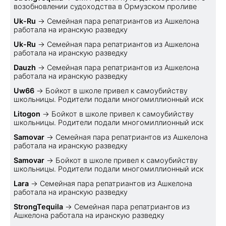
возобновлении судоходства в Ормузском проливе
Uk-Ru
→
Семейная пара репатриантов из Ашкелона
работала на иранскую разведку
Uk-Ru
→
Семейная пара репатриантов из Ашкелона
работала на иранскую разведку
Dauzh
→
Семейная пара репатриантов из Ашкелона
работала на иранскую разведку
Uw66
→
Бойкот в школе привел к самоубийству
школьницы. Родители подали многомиллионный иск
Litogon
→
Бойкот в школе привел к самоубийству
школьницы. Родители подали многомиллионный иск
Samovar
→
Семейная пара репатриантов из Ашкелона
работала на иранскую разведку
Samovar
→
Бойкот в школе привел к самоубийству
школьницы. Родители подали многомиллионный иск
Lara
→
Семейная пара репатриантов из Ашкелона
работала на иранскую разведку
StrongTequila
→
Семейная пара репатриантов из
Ашкелона работала на иранскую разведку