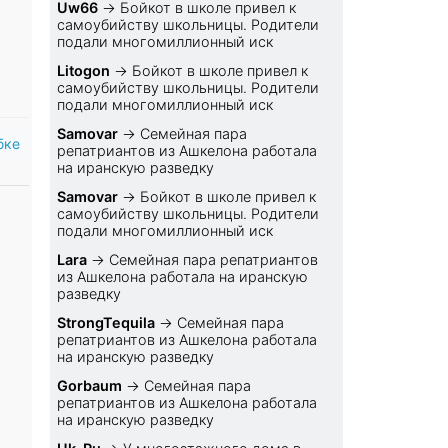
Uw66
→
Бойкот в школе привел к
самоубийству школьницы. Родители
подали многомиллионный иск
Litogon
→
Бойкот в школе привел к
самоубийству школьницы. Родители
подали многомиллионный иск
Samovar
→
Семейная пара
бке
репатриантов из Ашкелона работала
на иранскую разведку
Samovar
→
Бойкот в школе привел к
самоубийству школьницы. Родители
подали многомиллионный иск
Lara
→
Семейная пара репатриантов
из Ашкелона работала на иранскую
разведку
StrongTequila
→
Семейная пара
репатриантов из Ашкелона работала
на иранскую разведку
Gorbaum
→
Семейная пара
репатриантов из Ашкелона работала
на иранскую разведку