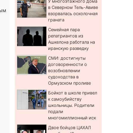
У многоэтажного дома
в Северном Тель-Авиве
ным
взорвалась осколочная
граната
Семейная пара
репатриантов из
Ашкелона работала на
иранскую разведку
СМИ: достигнуты
договоренности о
возобновлении
судоходства в
Ормузском проливе
Бойкот в школе привел
к самоубийству
школьницы. Родители
подали
многомиллионный иск
Двое бойцов ЦАХАЛ