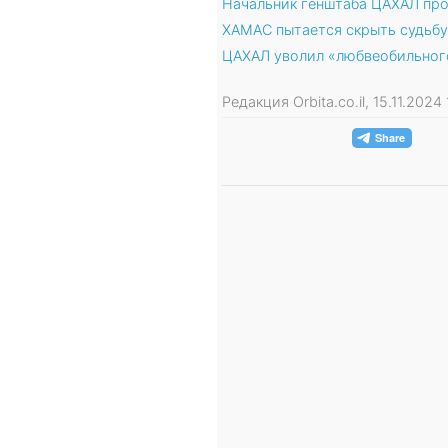
Начальник генштаба ЦАХАЛ про
ХАМАС пытается скрыть судьб
ЦАХАЛ уволил «любвеобильног
Редакция Orbita.co.il, 15.11.202