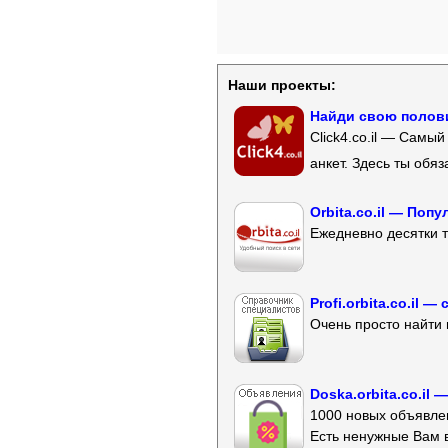
Наши проекты:
Найди свою полови
Click4.co.il — Самы
анкет. Здесь ты обя
Orbita.co.il — Поп
Ежедневно десятки т
Profi.orbita.co.il
Очень просто найти 
Doska.orbita.co.il
1000 новых объявлен
Есть ненужные Вам 