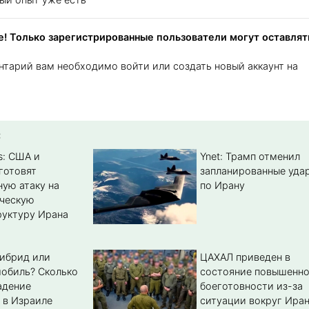
! Только зарегистрированные пользователи могут оставлят
нтарий вам необходимо войти или создать новый аккаунт на
:
s: США и
Ynet: Трамп отменил
готовят
запланированные уда
ую атаку на
по Ирану
ическую
уктуру Ирана
гибрид или
ЦАХАЛ приведен в
обиль? Cколько
состояние повышенн
адение
боеготовности из-за
 в Израиле
ситуации вокруг Ира