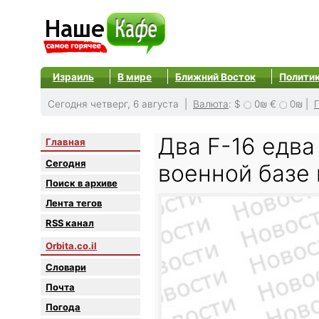
Израиль
В мире
Ближний Восток
Полити
Сегодня четверг, 6 августа |
Валюта
:
$
0₪
€
0₪
|
Два F-16 едва
Главная
Сегодня
военной базе
Поиск в архиве
Лента тегов
RSS канал
Orbita.co.il
Словари
Почта
Погода