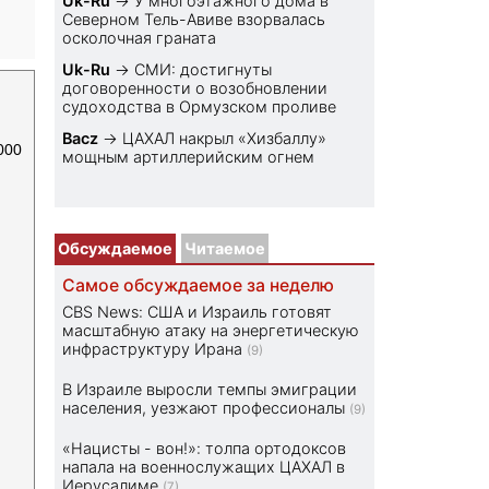
Uk-Ru
→
У многоэтажного дома в
Северном Тель-Авиве взорвалась
осколочная граната
Uk-Ru
→
СМИ: достигнуты
договоренности о возобновлении
судоходства в Ормузском проливе
Bacz
→
ЦАХАЛ накрыл «Хизбаллу»
000
мощным артиллерийским огнем
Обсуждаемое
Читаемое
Самое обсуждаемое за неделю
CBS News: США и Израиль готовят
масштабную атаку на энергетическую
инфраструктуру Ирана
(9)
В Израиле выросли темпы эмиграции
населения, уезжают профессионалы
(9)
«Нацисты - вон!»: толпа ортодоксов
напала на военнослужащих ЦАХАЛ в
Иерусалиме
(7)