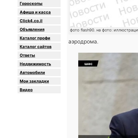
Гороскопы
Афиша и касса
Click4.co.il
Объявления
фото flash90. на фото: иллюстрац
Каталог профи
аэродрома.
Каталог сайтов
Oтветы
Недвижимость
Автомобили
Мои закладки
Видео