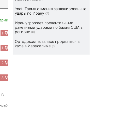
Ynet: Трамп отменил запланированные
удары по Ирану
(7)
арии
Иран угрожает превентивными
ракетными ударами по базам США в
регионе
(6)
1
Ортодоксы пытались прорваться в
кафе в Иерусалиме
(6)
1
2
3
5
 В
гие?