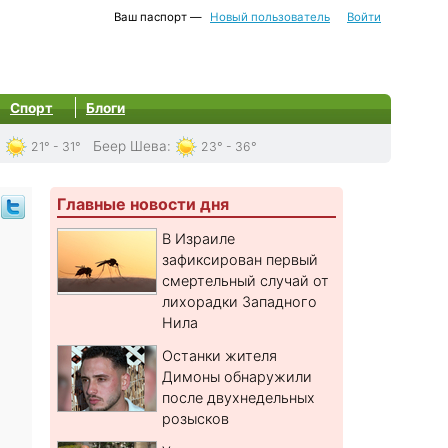
Ваш паспорт —
Новый пользователь
Войти
Спорт
Блоги
:
Беер Шева
:
21° - 31°
23° - 36°
Главные новости дня
В Израиле
зафиксирован первый
смертельный случай от
лихорадки Западного
Нила
Останки жителя
и
Димоны обнаружили
после двухнедельных
розысков