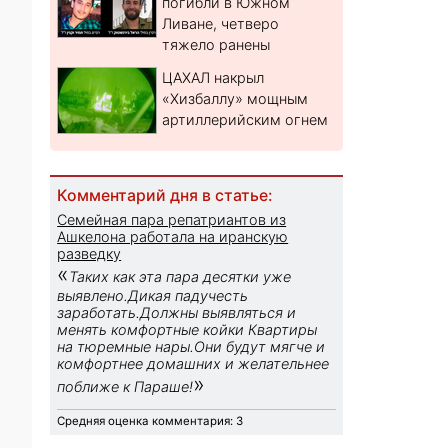
погибли в Южном
Ливане, четверо
тяжело ранены
ЦАХАЛ накрыл
«Хизбаллу» мощным
артиллерийским огнем
Комментарий дня в статье:
Семейная пара репатриантов из
Ашкелона работала на иранскую
разведку
«
Таких как эта пара десятки уже
выявлено.Дикая падучесть
заработать.Должны выявляться и
менять комфортные койки Квартиры
на тюремные нары.Они будут мягче и
комфортнее домашних и желательнее
»
поближе к Параше!
Средняя оценка комментария: 3