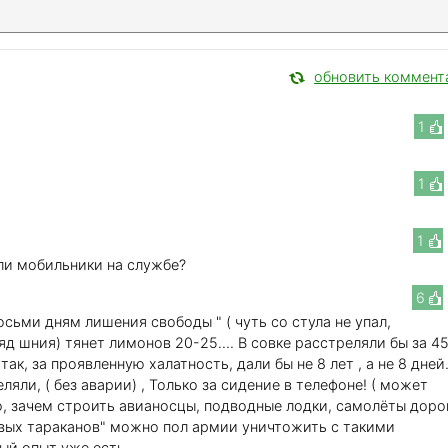
обновить коммент
1
1
1
или мобильники на службе?
6
осьми дням лишения свободы " ( чуть со стула не упал,
( яд шния) тянет лимонов 20-25.... В совке расстреляли бы за 4
 так, за проявленную халатность, дали бы не 8 лет , а не 8 дней.
яли, ( без аварии) , Только за сидение в телефоне! ( может
ьно, зачем строить авианосцы, подводные лодки, самолёты доро
вых тараканов" можно пол армии уничтожить с такими
ый опыт уже есть