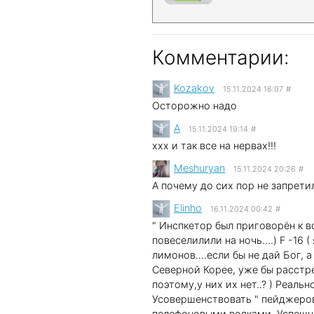
Комментарии:
Kozakov
15.11.2024 16:07
#
Осторожно надо
A
15.11.2024 19:14
#
xxx и так все на нервах!!!
Meshuryan
15.11.2024 20:26
#
А почему до сих пор не запрет
Elinho
16.11.2024 00:42
#
" Инспкетор был приговорён к в
повеселилили на ночь....) F -16 
лимонов....если бы не дай Бог, а
Северной Корее, уже бы расстрел
поэтому,у них их нет..? ) Реал
Усовершенствовать " пейджеро
пелефоновыми вояками. Успешн