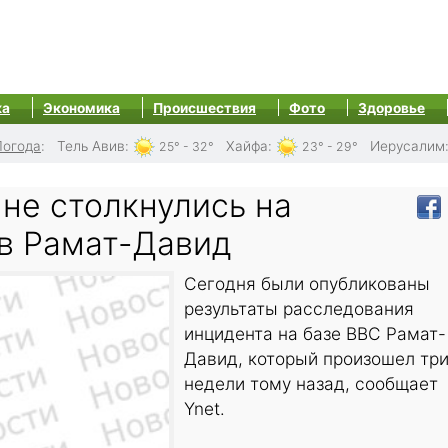
ка
Экономика
Происшествия
Фото
Здоровье
Погода
:
Тель Авив
:
Хайфа
:
Иерусалим
25° - 32°
23° - 29°
 не столкнулись на
 в Рамат-Давид
Сегодня были опубликованы
результаты расследования
инцидента на базе ВВС Рамат-
Давид, который произошел тр
недели тому назад, сообщает
Ynet.