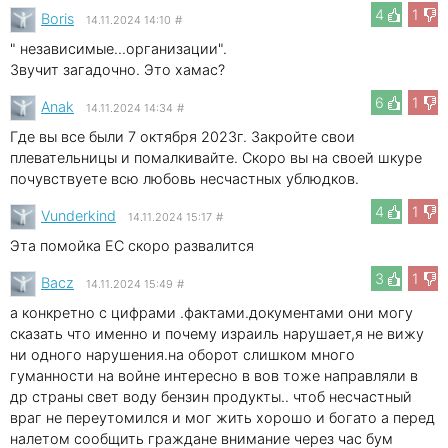
4
1
Boris
14.11.2024 14:10
#
" независимые...организации".
Звучит загадочно. Это хамас?
6
1
Anak
14.11.2024 14:34
#
Где вы все были 7 октября 2023г. Закройте свои
плевательницы и помалкивайте. Скоро вы на своей шкуре
почувствуете всю любовь несчастных ублюдков.
4
1
Vunderkind
14.11.2024 15:17
#
Эта помойка ЕС скоро развалится
3
1
Bacz
14.11.2024 15:49
#
а конкретно с цифрами .фактами.документами они могу
сказать что именно и почему израиль нарушает,я не вижу
ни одного нарушения.на оборот слишком много
гуманности на войне интересно в вов тоже направляли в
др страны свет воду бензин продукты.. чтоб несчастный
враг не переутомился и мог жить хорошо и богато а перед
налетом сообщить граждане внимание через час бум