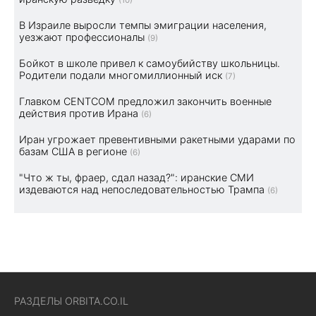
(10)
В Израиле выросли темпы эмиграции населения,
уезжают профессионалы
(9)
Бойкот в школе привел к самоубийству школьницы.
Родители подали многомиллионный иск
(7)
Главком CENTCOM предложил закончить военные
действия против Ирана
(6)
Иран угрожает превентивными ракетными ударами по
базам США в регионе
(6)
"Что ж ты, фраер, сдал назад?": иранские СМИ
издеваются над непоследовательностью Трампа
(6)
РАЗДЕЛЫ ORBITA.CO.IL