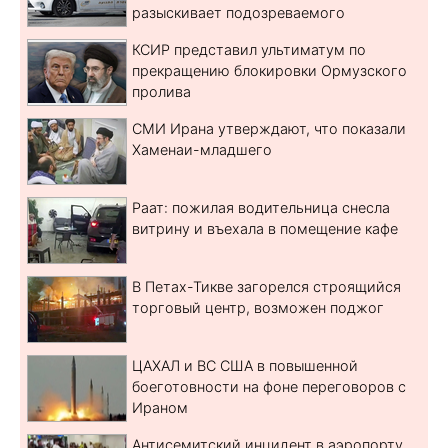
разыскивает подозреваемого
КСИР представил ультиматум по
прекращению блокировки Ормузского
пролива
СМИ Ирана утверждают, что показали
Хаменаи-младшего
Раат: пожилая водительница снесла
витрину и въехала в помещение кафе
В Петах-Тикве загорелся строящийся
торговый центр, возможен поджог
ЦАХАЛ и ВС США в повышенной
боеготовности на фоне переговоров с
Ираном
Антисемитский инцидент в аэропорту