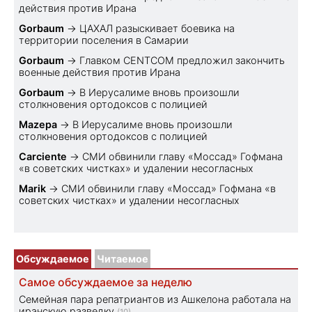
действия против Ирана
Gorbaum
→
ЦАХАЛ разыскивает боевика на
территории поселения в Самарии
Gorbaum
→
Главком CENTCOM предложил закончить
военные действия против Ирана
Gorbaum
→
В Иерусалиме вновь произошли
столкновения ортодоксов с полицией
Mazepa
→
В Иерусалиме вновь произошли
столкновения ортодоксов с полицией
Carciente
→
СМИ обвинили главу «Моссад» Гофмана
«в советских чистках» и удалении несогласных
Marik
→
СМИ обвинили главу «Моссад» Гофмана «в
советских чистках» и удалении несогласных
Обсуждаемое
Читаемое
Самое обсуждаемое за неделю
Семейная пара репатриантов из Ашкелона работала на
иранскую разведку