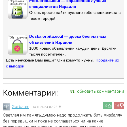
Profi.orbita.co.il — справочник лучших
специалистов Израиля
Очень просто найти нужного тебе специалиста в
твоем городе!
Doska.orbita.co.il — доска бесплатных
объявлений Израиля
1000 новых объявлений каждый день. Десятки
тысяч посетителей.
Есть ненужные Вам вещи? Они кому-то нужны.
Продайте их
с выгодой!
Комментарии:
обновить комментарии
3
19
Gorbaum
14.11.2024 07:26
#
Светлая им память,думаю надо продолжать бить Хизбаллу
без передышки и пока не соглашаться ни на какие
прекращения огня,которые пытается нам навязать