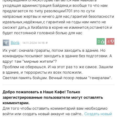
уходящая администрация Байдена,и вообще то что нам
предлагается по типу резолюции1701 это по сути
напрасные жертвы и ничего для нас,гарантий безопасности
идеальных,надёжных,с гарантией на годы нам никто не
сможет дать,а Хизбалла в корне не изменится,останется и
будет постоянной головной болью для нас
0
4
Boris
14.11.2024 14:16
#
Их учат: сначала грараты, потом заходить в здание. Но
командиры посылают заходить в здание без подготовки. А
вдруг там "мирные жители"?
Проблем не оберешься. И на этот раз то же самое. Зашили
в здание, и террористы их всех положили.
Светлая память бойцам. Вечный позор левым "генералам".
Добро пожаловать в Наше Кафе! Только
зарегистрированные пользователи могут оставлять
комментарии.
Для того чтобы оставить комментарий вам необходимо
войти или создать новый аккаунт на сайте..
Создать новый