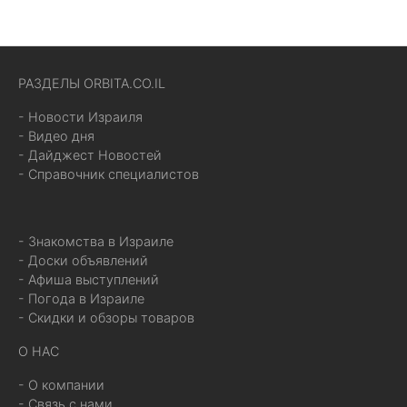
РАЗДЕЛЫ ORBITA.CO.IL
- Новости Израиля
- Видео дня
- Дайджест Новостей
- Справочник специалистов
- Знакомства в Израиле
- Доски объявлений
- Афиша выступлений
- Погода в Израиле
- Скидки и обзоры товаров
О НАС
- О компании
- Связь с нами