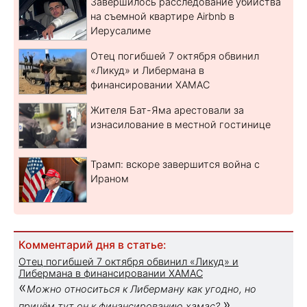
Завершилось расследование убийства
на съемной квартире Airbnb в
Иерусалиме
Отец погибшей 7 октября обвинил
«Ликуд» и Либермана в
финансировании ХАМАС
Жителя Бат-Яма арестовали за
изнасилование в местной гостинице
Трамп: вскоре завершится война с
Ираном
Комментарий дня в статье:
Отец погибшей 7 октября обвинил «Ликуд» и
Либермана в финансировании ХАМАС
«
Можно относиться к Либерману как угодно, но
»
причём тут он к финансированию хамас?