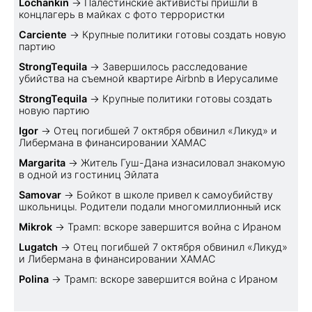
Lochankin
→
Палестинские активисты пришли в
концлагерь в майках с фото террористки
Carciente
→
Крупные политики готовы создать новую
партию
StrongTequila
→
Завершилось расследование
убийства на съемной квартире Airbnb в Иерусалиме
StrongTequila
→
Крупные политики готовы создать
новую партию
Igor
→
Отец погибшей 7 октября обвинил «Ликуд» и
Либермана в финансировании ХАМАС
Margarita
→
Житель Гуш-Дана изнасиловал знакомую
в одной из гостиниц Эйлата
Samovar
→
Бойкот в школе привел к самоубийству
школьницы. Родители подали многомиллионный иск
Mikrok
→
Трамп: вскоре завершится война с Ираном
Lugatch
→
Отец погибшей 7 октября обвинил «Ликуд»
и Либермана в финансировании ХАМАС
Polina
→
Трамп: вскоре завершится война с Ираном