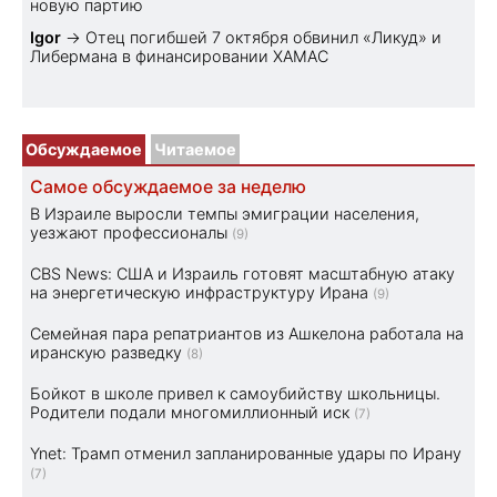
новую партию
Igor
→
Отец погибшей 7 октября обвинил «Ликуд» и
Либермана в финансировании ХАМАС
Обсуждаемое
Читаемое
Самое обсуждаемое за неделю
В Израиле выросли темпы эмиграции населения,
уезжают профессионалы
(9)
CBS News: США и Израиль готовят масштабную атаку
на энергетическую инфраструктуру Ирана
(9)
Семейная пара репатриантов из Ашкелона работала на
иранскую разведку
(8)
Бойкот в школе привел к самоубийству школьницы.
Родители подали многомиллионный иск
(7)
Ynet: Трамп отменил запланированные удары по Ирану
(7)