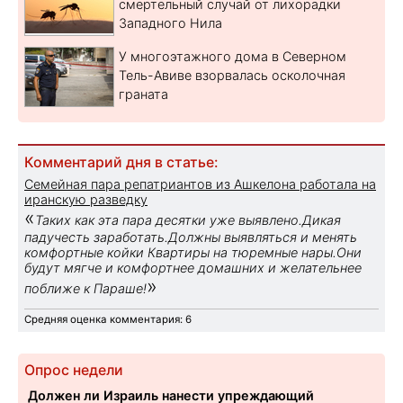
смертельный случай от лихорадки
Западного Нила
У многоэтажного дома в Северном
Тель-Авиве взорвалась осколочная
граната
Комментарий дня в статье:
Семейная пара репатриантов из Ашкелона работала на
иранскую разведку
«
Таких как эта пара десятки уже выявлено.Дикая
падучесть заработать.Должны выявляться и менять
комфортные койки Квартиры на тюремные нары.Они
будут мягче и комфортнее домашних и желательнее
»
поближе к Параше!
Средняя оценка комментария: 6
Опрос недели
Должен ли Израиль нанести упреждающий