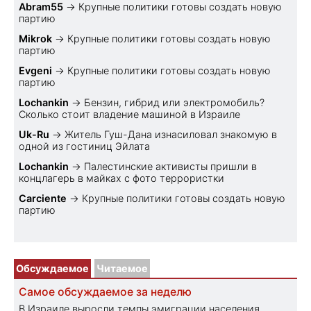
Abram55
→
Крупные политики готовы создать новую
партию
Mikrok
→
Крупные политики готовы создать новую
партию
Evgeni
→
Крупные политики готовы создать новую
партию
Lochankin
→
Бензин, гибрид или электромобиль?
Cколько стоит владение машиной в Израиле
Uk-Ru
→
Житель Гуш-Дана изнасиловал знакомую в
одной из гостиниц Эйлата
Lochankin
→
Палестинские активисты пришли в
концлагерь в майках с фото террористки
Carciente
→
Крупные политики готовы создать новую
партию
Обсуждаемое
Читаемое
Самое обсуждаемое за неделю
В Израиле выросли темпы эмиграции населения,