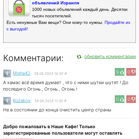
объявлений Израиля
1000 новых объявлений каждый день. Десятки
тысяч посетителей.
Есть ненужные Вам вещи? Они кому-то нужны.
Продайте их
с выгодой!
Комментарии:
обновить комментарии
9
0
Misha42
28.06.2024 14:30
#
А хамас всё время думает , что с ними шутки шутят ! До
последнго Огонь , Огонь , Огонь !
0
0
Kozakov
29.06.2024 11:30
#
Не в состоянии до конца очистить центр страны
Добро пожаловать в Наше Кафе! Только
зарегистрированные пользователи могут оставлять