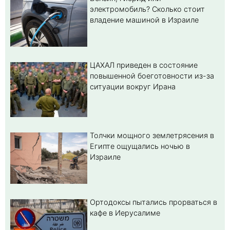
электромобиль? Cколько стоит
владение машиной в Израиле
ЦАХАЛ приведен в состояние
повышенной боеготовности из-за
ситуации вокруг Ирана
Толчки мощного землетрясения в
Египте ощущались ночью в
Израиле
Ортодоксы пытались прорваться в
кафе в Иерусалиме