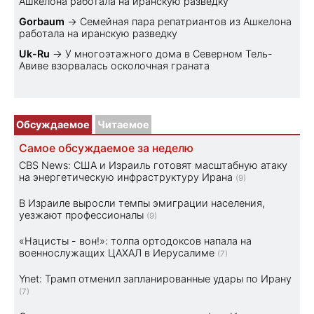
Ашкелона работала на иранскую разведку
Gorbaum
→
Семейная пара репатриантов из Ашкелона
работала на иранскую разведку
Uk-Ru
→
У многоэтажного дома в Северном Тель-
Авиве взорвалась осколочная граната
Обсуждаемое
Читаемое
Самое обсуждаемое за неделю
CBS News: США и Израиль готовят масштабную атаку
на энергетическую инфраструктуру Ирана
(9)
В Израиле выросли темпы эмиграции населения,
уезжают профессионалы
(9)
«Нацисты - вон!»: толпа ортодоксов напала на
военнослужащих ЦАХАЛ в Иерусалиме
(7)
Ynet: Трамп отменил запланированные удары по Ирану
(7)