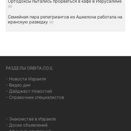
Ортодоксы пытались прорваться в кафе в Иерусалиме
(6)
Семейная пара репатриантов из Ашкелона работала на
иранскую разведку
(6)
РАЗДЕЛЫ ORBITA.CO.IL
- Новости Израиля
- Видео дня
- Дайджест Новостей
- Справочник специалистов
- Знакомства в Израиле
- Доски объявлений