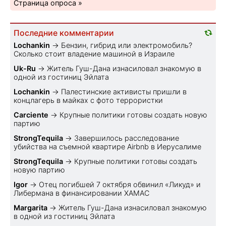
Страница опроса »
Последние комментарии
Lochankin
→
Бензин, гибрид или электромобиль?
Cколько стоит владение машиной в Израиле
Uk-Ru
→
Житель Гуш-Дана изнасиловал знакомую в
одной из гостиниц Эйлата
Lochankin
→
Палестинские активисты пришли в
концлагерь в майках с фото террористки
Carciente
→
Крупные политики готовы создать новую
партию
StrongTequila
→
Завершилось расследование
убийства на съемной квартире Airbnb в Иерусалиме
StrongTequila
→
Крупные политики готовы создать
новую партию
Igor
→
Отец погибшей 7 октября обвинил «Ликуд» и
Либермана в финансировании ХАМАС
Margarita
→
Житель Гуш-Дана изнасиловал знакомую
в одной из гостиниц Эйлата