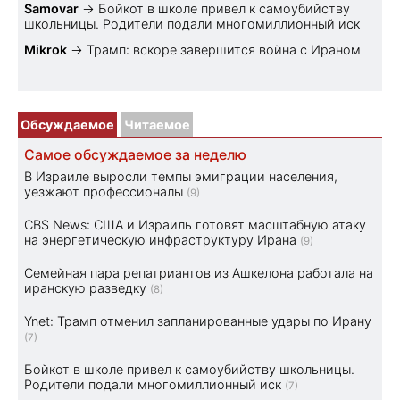
Samovar
→
Бойкот в школе привел к самоубийству
школьницы. Родители подали многомиллионный иск
Mikrok
→
Трамп: вскоре завершится война с Ираном
Обсуждаемое
Читаемое
Самое обсуждаемое за неделю
В Израиле выросли темпы эмиграции населения,
уезжают профессионалы
(9)
CBS News: США и Израиль готовят масштабную атаку
на энергетическую инфраструктуру Ирана
(9)
Семейная пара репатриантов из Ашкелона работала на
иранскую разведку
(8)
Ynet: Трамп отменил запланированные удары по Ирану
(7)
Бойкот в школе привел к самоубийству школьницы.
Родители подали многомиллионный иск
(7)