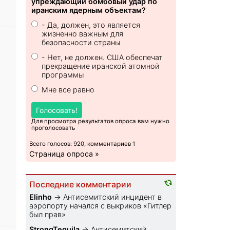
упреждающий бомбовый удар по
иранским ядерным объектам?
- Да, должен, это является
жизненно важным для
безопасности страны
- Нет, не должен. США обеспечат
прекращение иранской атомной
программы
Мне все равно
Голосовать!
Для просмотра результатов опроса вам нужно
проголосовать
Всего голосов: 920, комментариев 1
Страница опроса »
Последние комментарии
Elinho
→
Антисемитский инцидент в
аэропорту начался с выкриков «Гитлер
был прав»
StrongTequila
→
Антисемитский