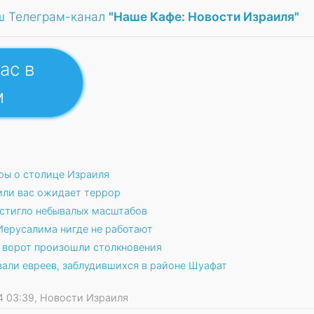
ш Телеграм-канал
"Наше Кафе: Новости Израиля"
ас в
м
ры о столице Израиля
или вас ожидает террор
остигло небывалых масштабов
Иерусалима нигде не работают
 ворот произошли столкновения
вали евреев, заблудившихся в районе Шуафат
024 03:39, Новости Израиля