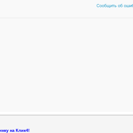
Сообщить об оши
нку на Клик4!