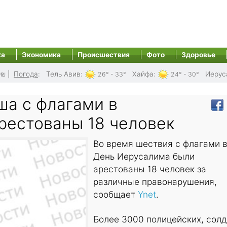
ка
Экономика
Происшествия
Фото
Здоровье
0₪
|
Погода
:
Тель Авив
:
Хайфа
:
Иерус
26° - 33°
24° - 30°
ша с флагами в
рестованы 18 человек
Во время шествия с флагами 
День Иерусалима были
арестованы 18 человек за
различные правонарушения,
сообщает
Ynet
.
Более 3000 полицейских, солд