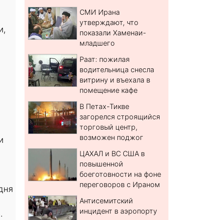
СМИ Ирана
утверждают, что
и,
показали Хаменаи-
младшего
Раат: пожилая
водительница снесла
витрину и въехала в
помещение кафе
В Петах-Тикве
загорелся строящийся
торговый центр,
возможен поджог
и
ЦАХАЛ и ВС США в
повышенной
боеготовности на фоне
переговоров с Ираном
дня
Антисемитский
инцидент в аэропорту
.