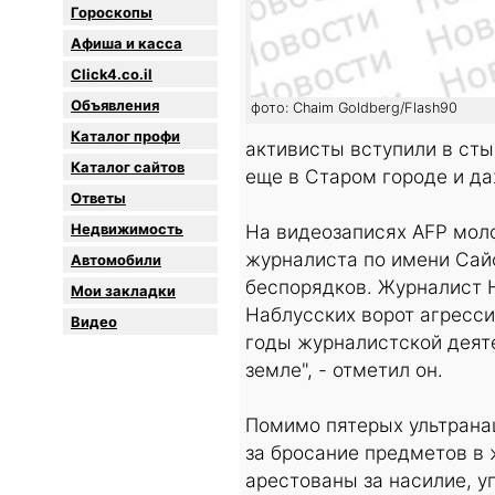
Гороскопы
Афиша и касса
Click4.co.il
Объявления
фото: Chaim Goldberg/Flash90
Каталог профи
активисты вступили в ст
Каталог сайтов
еще в Старом городе и да
Oтветы
Недвижимость
На видеозаписях AFP мол
журналиста по имени Сай
Автомобили
беспорядков. Журналист 
Мои закладки
Наблусских ворот агресс
Видео
годы журналистской деяте
земле", - отметил он.
Помимо пятерых ультрана
за бросание предметов в 
арестованы за насилие, у