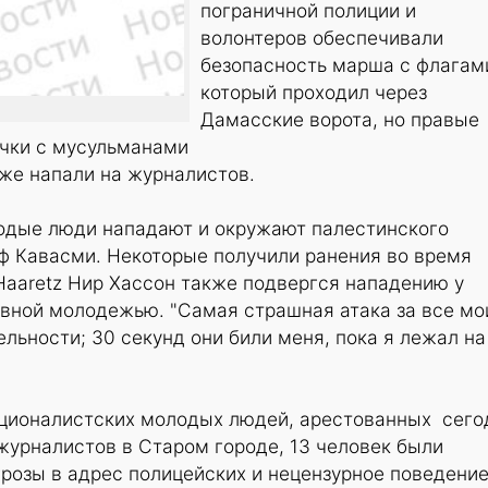
пограничной полиции и
волонтеров обеспечивали
безопасность марша с флагам
который проходил через
Дамасские ворота, но правые
ычки с мусульманами
же напали на журналистов.
одые люди нападают и окружают палестинского
ф Кавасми. Некоторые получили ранения во время
Haaretz Нир Хассон также подвергся нападению у
ивной молодежью. "Самая страшная атака за все мо
льности; 30 секунд они били меня, пока я лежал на
ционалистских молодых людей, арестованных сего
журналистов в Старом городе, 13 человек были
грозы в адрес полицейских и нецензурное поведение