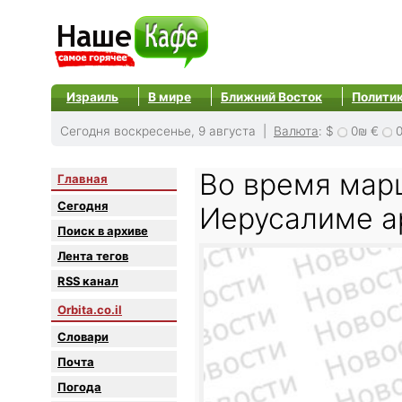
Израиль
В мире
Ближний Восток
Полити
Сегодня воскресенье, 9 августа |
Валюта
:
$
0₪
€
Во время мар
Главная
Сегодня
Иерусалиме а
Поиск в архиве
Лента тегов
RSS канал
Orbita.co.il
Словари
Почта
Погода