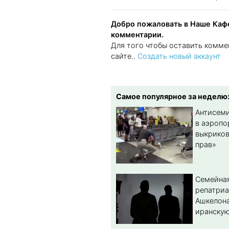
Добро пожаловать в Наше Кафе
комментарии.
Для того чтобы оставить комме
сайте..
Создать новый аккаунт
Самое популярное за неделю
Антисеми
в аэропо
выкриков
прав»
Семейная
репатриа
Ашкелона
иранскую