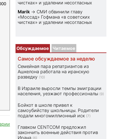
чистках» и удалении несогласных
000
Marik
→
СМИ обвинили главу
«Моссад» Гофмана «в советских
чистках» и удалении несогласных
Обсуждаемое
Читаемое
Самое обсуждаемое за неделю
Семейная пара репатриантов из
Ашкелона работала на иранскую
разведку
(10)
В Израиле выросли темпы эмиграции
населения, уезжают профессионалы
(9)
Бойкот в школе привел к
самоубийству школьницы. Родители
подали многомиллионный иск
(7)
арии
Главком CENTCOM предложил
закончить военные действия против
Ирана
(6)