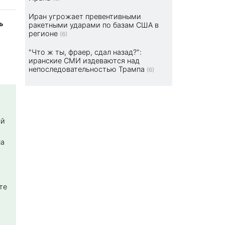
Иран угрожает превентивными
ь
ракетными ударами по базам США в
регионе
(6)
"Что ж ты, фраер, сдал назад?":
иранские СМИ издеваются над
непоследовательностью Трампа
(6)
ой
на
те