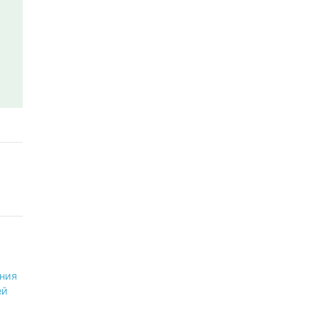
ния
ей