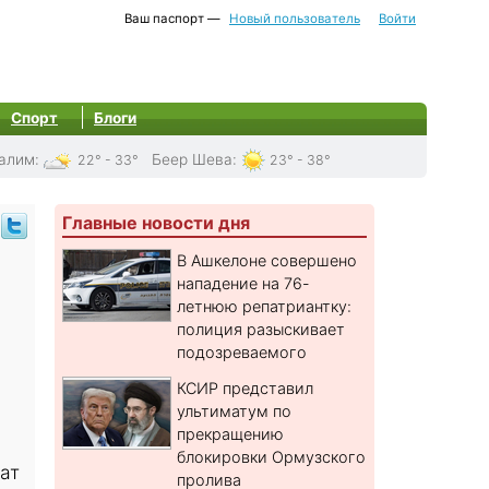
Ваш паспорт —
Новый пользователь
Войти
Спорт
Блоги
алим
:
Беер Шева
:
22° - 33°
23° - 38°
Главные новости дня
В Ашкелоне совершено
нападение на 76-
летнюю репатриантку:
в
полиция разыскивает
подозреваемого
КСИР представил
ультиматум по
прекращению
блокировки Ормузского
ат
пролива