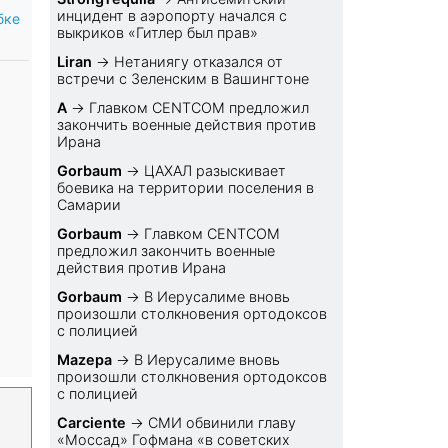
инцидент в аэропорту начался с
бке
выкриков «Гитлер был прав»
Liran
→
Нетаниягу отказался от
встречи с Зеленским в Вашингтоне
A
→
Главком CENTCOM предложил
закончить военные действия против
Ирана
Gorbaum
→
ЦАХАЛ разыскивает
боевика на территории поселения в
Самарии
Gorbaum
→
Главком CENTCOM
предложил закончить военные
действия против Ирана
Gorbaum
→
В Иерусалиме вновь
произошли столкновения ортодоксов
с полицией
Mazepa
→
В Иерусалиме вновь
произошли столкновения ортодоксов
с полицией
Carciente
→
СМИ обвинили главу
«Моссад» Гофмана «в советских