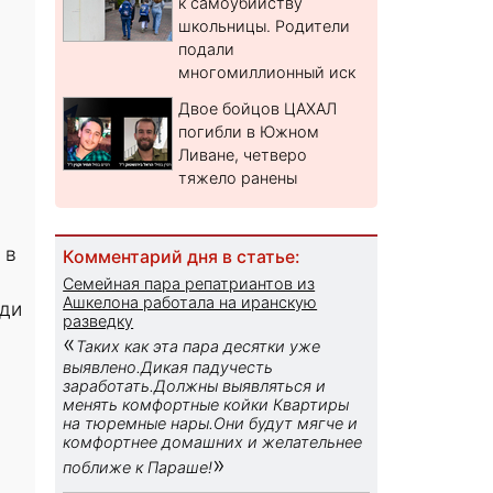
к самоубийству
школьницы. Родители
подали
многомиллионный иск
Двое бойцов ЦАХАЛ
погибли в Южном
Ливане, четверо
тяжело ранены
 в
Комментарий дня в статье:
Семейная пара репатриантов из
Ашкелона работала на иранскую
ади
разведку
«
Таких как эта пара десятки уже
выявлено.Дикая падучесть
заработать.Должны выявляться и
менять комфортные койки Квартиры
на тюремные нары.Они будут мягче и
комфортнее домашних и желательнее
»
поближе к Параше!