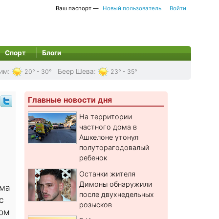
Ваш паспорт —
Новый пользователь
Войти
Спорт
Блоги
им
:
Беер Шева
:
20° - 30°
23° - 35°
Главные новости дня
На территории
частного дома в
Ашкелоне утонул
полуторагодовалый
ребенок
Останки жителя
Димоны обнаружили
ома
после двухнедельных
с
розысков
ром