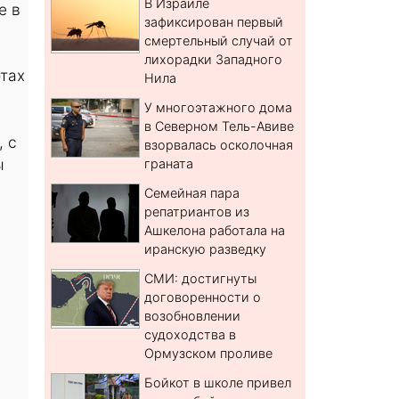
В Израиле
е в
зафиксирован первый
смертельный случай от
лихорадки Западного
отах
Нила
У многоэтажного дома
в Северном Тель-Авиве
, с
взорвалась осколочная
ы
граната
Семейная пара
репатриантов из
Ашкелона работала на
иранскую разведку
СМИ: достигнуты
договоренности о
возобновлении
судоходства в
Ормузском проливе
Бойкот в школе привел