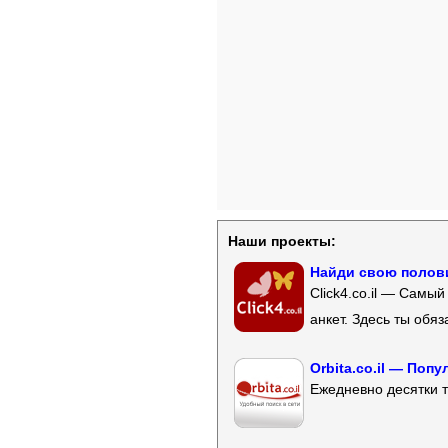
Наши проекты:
Найди свою полови
Click4.co.il — Самы
анкет. Здесь ты обя
Orbita.co.il — Поп
Ежедневно десятки т