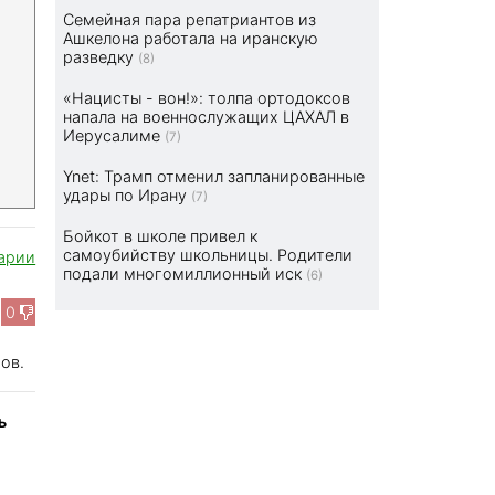
Семейная пара репатриантов из
Ашкелона работала на иранскую
разведку
(8)
«Нацисты - вон!»: толпа ортодоксов
напала на военнослужащих ЦАХАЛ в
Иерусалиме
(7)
Ynet: Трамп отменил запланированные
удары по Ирану
(7)
Бойкот в школе привел к
самоубийству школьницы. Родители
арии
подали многомиллионный иск
(6)
0
ов.
ь