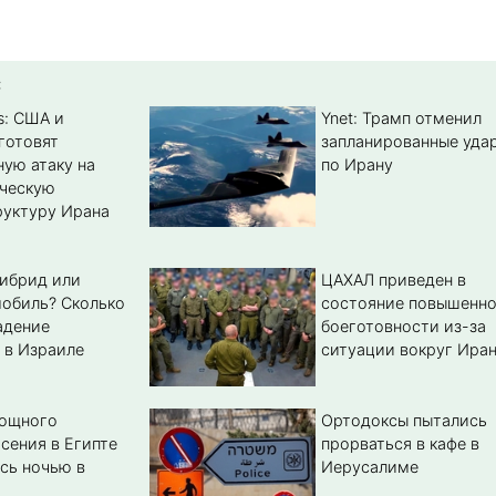
:
s: США и
Ynet: Трамп отменил
готовят
запланированные уда
ую атаку на
по Ирану
ическую
уктуру Ирана
гибрид или
ЦАХАЛ приведен в
обиль? Cколько
состояние повышенн
адение
боеготовности из-за
 в Израиле
ситуации вокруг Ира
мощного
Ортодоксы пытались
сения в Египте
прорваться в кафе в
сь ночью в
Иерусалиме