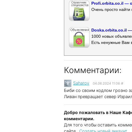
Profi.orbita.co.il
Очень просто найти 
Doska.orbita.co.il
1000 новых объявлен
Есть ненужные Вам 
Комментарии:
Saharov
04.06.2024 11:06
#
Биби со своим кодлом грозно за
Ливан превращает север Израил
Добро пожаловать в Наше Кафе
комментарии.
Для того чтобы оставить комме
сайте..
Создать новый аккаунт