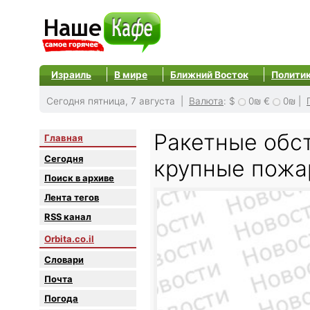
Израиль
В мире
Ближний Восток
Полити
Сегодня пятница, 7 августа |
Валюта
:
$
0₪
€
0₪
|
Ракетные обс
Главная
Сегодня
крупные пожа
Поиск в архиве
Лента тегов
RSS канал
Orbita.co.il
Словари
Почта
Погода