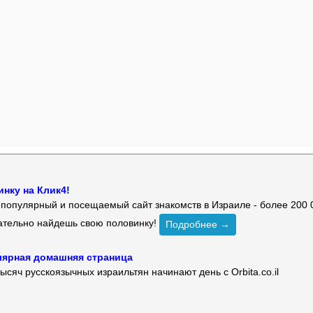
нку на Клик4!
й популярный и посещаемый сайт знакомств в Израиле - более 200 
зательно найдешь свою половинку!
Подробнее →
улярная домашняя страница
ысяч русскоязычных израильтян начинают день с Orbita.co.il