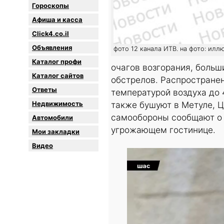
Гороскопы
Афиша и касса
Click4.co.il
Объявления
фото 12 канала ИТВ. на фото: илл
Каталог профи
очагов возгорания, больш
Каталог сайтов
обстрелов. Распространен
Oтветы
температурой воздуха до
Недвижимость
также бушуют в Метуле, Ц
самообороны сообщают о
Автомобили
угрожающем гостинице.
Мои закладки
Видео