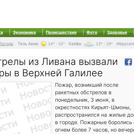
ка
Экономика
Происшествия
Фото
Здоровье
Погода
:
Тель Авив
:
Хайфа
:
Иерусал
24° - 32°
23° - 29°
трелы из Ливана вызвали
ры в Верхней Галилее
Пожар, возникший после
ракетных обстрелов в
понедельник, 3 июня, в
окрестностях Кирьят-Шмоны,
распространился на жилые д
в городе. Пожарные боролись 
огнем более 7 часов, но вече