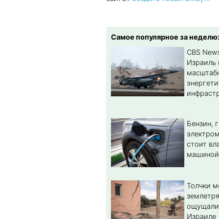
Самое популярное за неделю
CBS New
Израиль 
масштабн
энергет
инфрастр
Бензин, 
электром
стоит вл
машиной
Толчки 
землетря
ощущали
Израиле