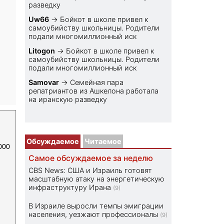
разведку
Uw66
→
Бойкот в школе привел к
самоубийству школьницы. Родители
подали многомиллионный иск
Litogon
→
Бойкот в школе привел к
самоубийству школьницы. Родители
подали многомиллионный иск
Samovar
→
Семейная пара
репатриантов из Ашкелона работала
на иранскую разведку
Обсуждаемое
Читаемое
000
Самое обсуждаемое за неделю
CBS News: США и Израиль готовят
масштабную атаку на энергетическую
инфраструктуру Ирана
(9)
В Израиле выросли темпы эмиграции
населения, уезжают профессионалы
(9)