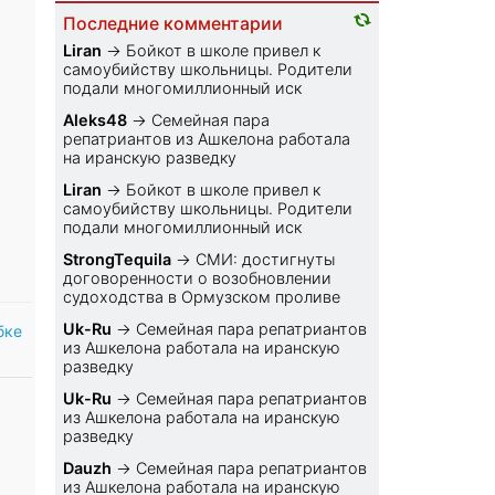
Последние комментарии
Liran
→
Бойкот в школе привел к
самоубийству школьницы. Родители
подали многомиллионный иск
Aleks48
→
Семейная пара
репатриантов из Ашкелона работала
на иранскую разведку
Liran
→
Бойкот в школе привел к
самоубийству школьницы. Родители
подали многомиллионный иск
StrongTequila
→
СМИ: достигнуты
договоренности о возобновлении
судоходства в Ормузском проливе
Uk-Ru
→
Семейная пара репатриантов
бке
из Ашкелона работала на иранскую
разведку
Uk-Ru
→
Семейная пара репатриантов
из Ашкелона работала на иранскую
разведку
Dauzh
→
Семейная пара репатриантов
из Ашкелона работала на иранскую