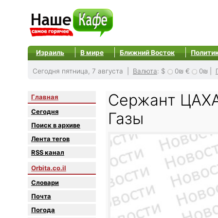
Израиль
В мире
Ближний Восток
Полити
Сегодня пятница, 7 августа |
Валюта
:
$
0₪
€
0₪
|
Сержант ЦАХА
Главная
Сегодня
Газы
Поиск в архиве
Лента тегов
RSS канал
Orbita.co.il
Словари
Почта
Погода