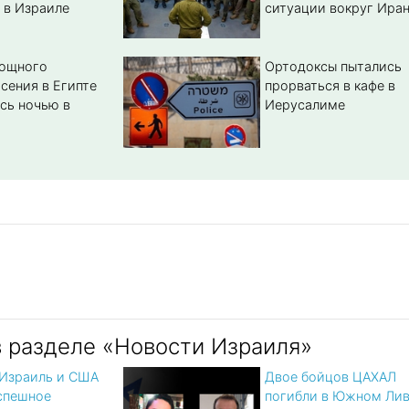
 в Израиле
ситуации вокруг Ира
мощного
Ортодоксы пытались
сения в Египте
прорваться в кафе в
сь ночью в
Иерусалиме
в разделе «Новости Израиля»
 Израиль и США
Двое бойцов ЦАХАЛ
спешное
погибли в Южном Лив