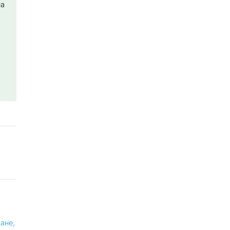
на
ане,