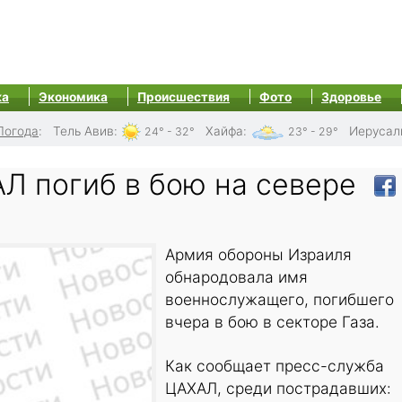
ка
Экономика
Происшествия
Фото
Здоровье
Погода
:
Тель Авив
:
Хайфа
:
Иерусал
24° - 32°
23° - 29°
Л погиб в бою на севере
Армия обороны Израиля
обнародовала имя
военнослужащего, погибшего
вчера в бою в секторе Газа.
Как сообщает пресс-служба
ЦАХАЛ, среди пострадавших: