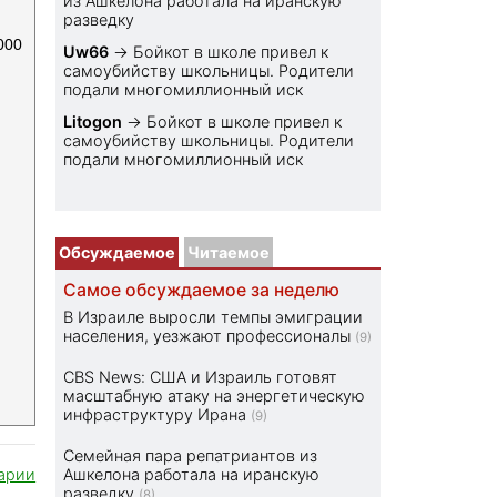
из Ашкелона работала на иранскую
разведку
000
Uw66
→
Бойкот в школе привел к
самоубийству школьницы. Родители
подали многомиллионный иск
Litogon
→
Бойкот в школе привел к
самоубийству школьницы. Родители
подали многомиллионный иск
Обсуждаемое
Читаемое
Самое обсуждаемое за неделю
В Израиле выросли темпы эмиграции
населения, уезжают профессионалы
(9)
CBS News: США и Израиль готовят
масштабную атаку на энергетическую
инфраструктуру Ирана
(9)
Семейная пара репатриантов из
арии
Ашкелона работала на иранскую
разведку
(8)