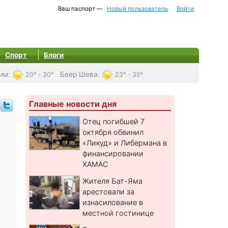
Ваш паспорт —
Новый пользователь
Войти
Спорт
Блоги
им
:
Беер Шева
:
20° - 30°
23° - 35°
Главные новости дня
Отец погибшей 7
октября обвинил
«Ликуд» и Либермана в
финансировании
ХАМАС
Жителя Бат-Яма
арестовали за
изнасилование в
местной гостинице