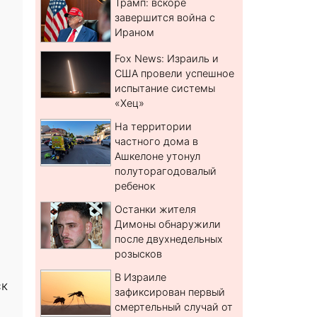
Трамп: вскоре
завершится война с
Ираном
Fox News: Израиль и
США провели успешное
испытание системы
«Хец»
На территории
частного дома в
Ашкелоне утонул
полуторагодовалый
ребенок
Останки жителя
Димоны обнаружили
после двухнедельных
розысков
В Израиле
ск
зафиксирован первый
смертельный случай от