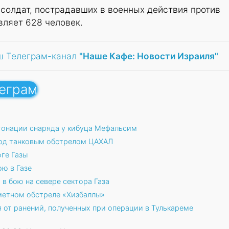
солдат, пострадавших в военных действия против
вляет 628 человек.
ш Телеграм-канал
"Наше Кафе: Новости Израиля"
леграм
тонации снаряда у кибуца Мефальсим
 под танковым обстрелом ЦАХАЛ
ге Газы
ю в Газе
в бою на севере сектора Газа
метном обстреле «Хизбаллы»
 от ранений, полученных при операции в Тулькареме