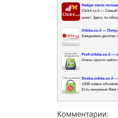
Найди свою полови
Click4.co.il — Самы
анкет. Здесь ты обя
Orbita.co.il — Поп
Ежедневно десятки т
Profi.orbita.co.il
Очень просто найти 
Doska.orbita.co.il
1000 новых объявлен
Есть ненужные Вам 
Комментарии: