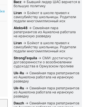
Bacz
→
Бывший лидер ШАС вернется в
большую политику
бке
Liran
→
Бойкот в школе привел к
самоубийству школьницы. Родители
подали многомиллионный иск
Aleks48
→
Семейная пара
репатриантов из Ашкелона работала
на иранскую разведку
Liran
→
Бойкот в школе привел к
самоубийству школьницы. Родители
подали многомиллионный иск
StrongTequila
→
СМИ: достигнуты
договоренности о возобновлении
судоходства в Ормузском проливе
Uk-Ru
→
Семейная пара репатриантов
из Ашкелона работала на иранскую
разведку
Uk-Ru
→
Семейная пара репатриантов
из Ашкелона работала на иранскую
разведку
Dauzh
→
Семейная пара репатриантов