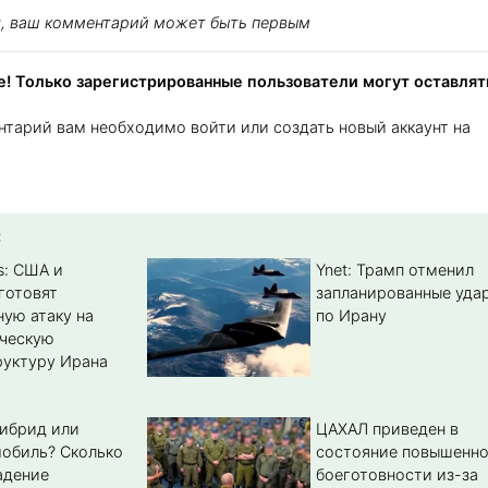
я, ваш комментарий может быть первым
! Только зарегистрированные пользователи могут оставлят
нтарий вам необходимо войти или создать новый аккаунт на
:
s: США и
Ynet: Трамп отменил
готовят
запланированные уда
ую атаку на
по Ирану
ическую
уктуру Ирана
гибрид или
ЦАХАЛ приведен в
обиль? Cколько
состояние повышенн
адение
боеготовности из-за