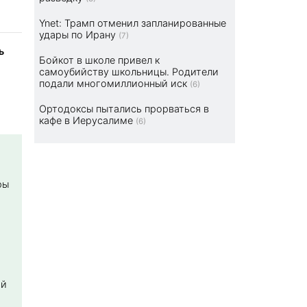
Ynet: Трамп отменил запланированные
удары по Ирану
(7)
ь
Бойкот в школе привел к
самоубийству школьницы. Родители
подали многомиллионный иск
(6)
Ортодоксы пытались прорваться в
кафе в Иерусалиме
(6)
ры
ой