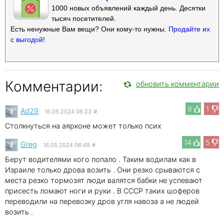
1000 новых объявлений каждый день. Десятки
тысяч посетителей.
Есть ненужные Вам вещи? Они кому-то нужны.
Продайте их
с выгодой!
Комментарии:
обновить комментарии
8
1
Ad29
16.05.2024 06:23
#
Столкнуться на аярконе может только псих
14
5
Greg
16.05.2024 06:49
#
Берут водителями кого попало . Таким водилам как в
Израиле только дрова возить . Они резко срываются с
места резко тормозят люди валятся бабки не успевают
присесть ломают ноги и руки . В СССР таких шоферов
переводили на перевозку дров угля навоза а не людей
возить .