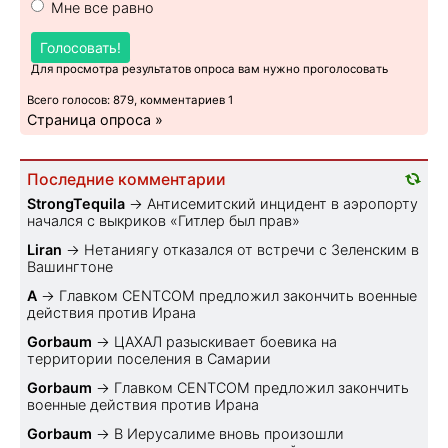
Мне все равно
Голосовать!
Для просмотра результатов опроса вам нужно проголосовать
Всего голосов: 879, комментариев 1
Страница опроса »
Последние комментарии
StrongTequila
→
Антисемитский инцидент в аэропорту
начался с выкриков «Гитлер был прав»
Liran
→
Нетаниягу отказался от встречи с Зеленским в
Вашингтоне
A
→
Главком CENTCOM предложил закончить военные
действия против Ирана
Gorbaum
→
ЦАХАЛ разыскивает боевика на
территории поселения в Самарии
Gorbaum
→
Главком CENTCOM предложил закончить
военные действия против Ирана
Gorbaum
→
В Иерусалиме вновь произошли