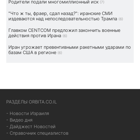
Родители подали многомиллионный иск
(7)
"Что ж ты, фраер, сдал назад?": иранские СМИ
издеваются над непоследовательностью Трампа
(6)
Главком CENTCOM предложил закончить военные
действия против Ирана
(6)
Иран угрожает превентивными ракетными ударами по
базам США в регионе
(6)
РАЗДЕЛЫ ORBITA.CO.IL
- Новости Израиля
- Видео дня
- Дайджест Новостей
- Справочник специалистов