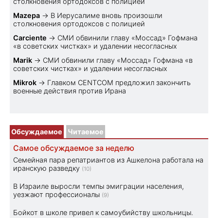
столкновения ортодоксов с полицией
Mazepa
→
В Иерусалиме вновь произошли
столкновения ортодоксов с полицией
Carciente
→
СМИ обвинили главу «Моссад» Гофмана
«в советских чистках» и удалении несогласных
Marik
→
СМИ обвинили главу «Моссад» Гофмана «в
советских чистках» и удалении несогласных
Mikrok
→
Главком CENTCOM предложил закончить
военные действия против Ирана
Обсуждаемое
Читаемое
Самое обсуждаемое за неделю
Семейная пара репатриантов из Ашкелона работала на
иранскую разведку
(10)
В Израиле выросли темпы эмиграции населения,
уезжают профессионалы
(9)
Бойкот в школе привел к самоубийству школьницы.