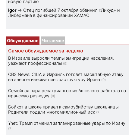
новую партию
Igor
→
Отец погибшей 7 октября обвинил «Ликуд» и
Либермана в финансировании ХАМАС
Обсуждаемое
Читаемое
Самое обсуждаемое за неделю
В Израиле выросли темпы эмиграции населения,
уезжают профессионалы
(9)
CBS News: США и Израиль готовят масштабную атаку
на энергетическую инфраструктуру Ирана
(9)
Семейная пара репатриантов из Ашкелона работала на
иранскую разведку
(8)
Бойкот в школе привел к самоубийству школьницы.
Родители подали многомиллионный иск
(7)
Ynet: Трамп отменил запланированные удары по Ирану
(7)