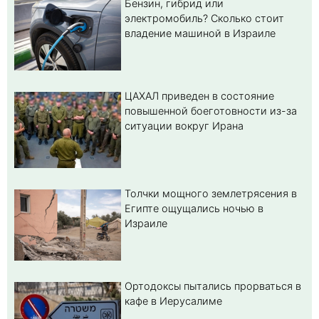
Бензин, гибрид или
электромобиль? Cколько стоит
владение машиной в Израиле
ЦАХАЛ приведен в состояние
повышенной боеготовности из-за
ситуации вокруг Ирана
Толчки мощного землетрясения в
Египте ощущались ночью в
Израиле
Ортодоксы пытались прорваться в
кафе в Иерусалиме