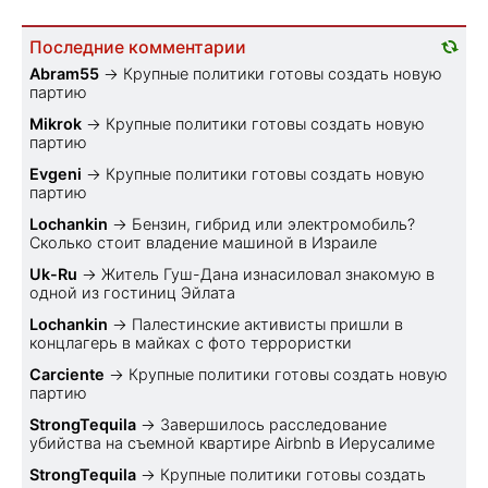
Последние комментарии
Abram55
→
Крупные политики готовы создать новую
партию
Mikrok
→
Крупные политики готовы создать новую
партию
Evgeni
→
Крупные политики готовы создать новую
партию
Lochankin
→
Бензин, гибрид или электромобиль?
Cколько стоит владение машиной в Израиле
Uk-Ru
→
Житель Гуш-Дана изнасиловал знакомую в
одной из гостиниц Эйлата
Lochankin
→
Палестинские активисты пришли в
концлагерь в майках с фото террористки
Carciente
→
Крупные политики готовы создать новую
партию
StrongTequila
→
Завершилось расследование
убийства на съемной квартире Airbnb в Иерусалиме
StrongTequila
→
Крупные политики готовы создать