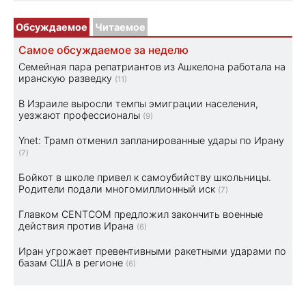
Обсуждаемое
Читаемое
Самое обсуждаемое за неделю
Семейная пара репатриантов из Ашкелона работала на
иранскую разведку
(11)
В Израиле выросли темпы эмиграции населения,
уезжают профессионалы
(9)
Ynet: Трамп отменил запланированные удары по Ирану
(7)
Бойкот в школе привел к самоубийству школьницы.
Родители подали многомиллионный иск
(7)
Главком CENTCOM предложил закончить военные
действия против Ирана
(6)
Иран угрожает превентивными ракетными ударами по
базам США в регионе
(6)