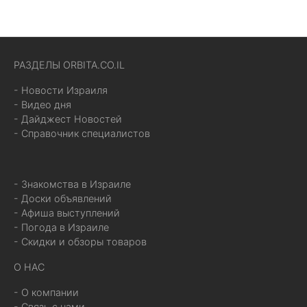
РАЗДЕЛЫ ORBITA.CO.IL
- Новости Израиля
- Видео дня
- Дайджест Новостей
- Справочник специалистов
- Знакомства в Израиле
- Доски объявлений
- Афиша выступлений
- Погода в Израиле
- Скидки и обзоры товаров
О НАС
- О компании
- Связь с нами