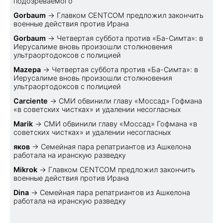
подозреваемого
Gorbaum
→
Главком CENTCOM предложил закончить
военные действия против Ирана
Gorbaum
→
Четвертая суббота против «Ба-Симта»: в
Иерусалиме вновь произошли столкновения
ультраортодоксов с полицией
Mazepa
→
Четвертая суббота против «Ба-Симта»: в
Иерусалиме вновь произошли столкновения
ультраортодоксов с полицией
Carciente
→
СМИ обвинили главу «Моссад» Гофмана
«в советских чистках» и удалении несогласных
Marik
→
СМИ обвинили главу «Моссад» Гофмана «в
советских чистках» и удалении несогласных
яков
→
Семейная пара репатриантов из Ашкелона
работала на иранскую разведку
Mikrok
→
Главком CENTCOM предложил закончить
военные действия против Ирана
Dina
→
Семейная пара репатриантов из Ашкелона
работала на иранскую разведку