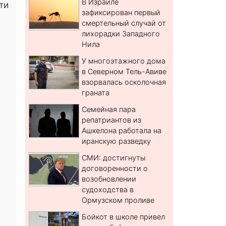
В Израиле
ти
зафиксирован первый
смертельный случай от
лихорадки Западного
Нила
У многоэтажного дома
в Северном Тель-Авиве
взорвалась осколочная
граната
Семейная пара
репатриантов из
Ашкелона работала на
иранскую разведку
СМИ: достигнуты
договоренности о
возобновлении
судоходства в
Ормузском проливе
Бойкот в школе привел