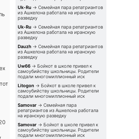
Uk-Ru
→
Семейная пара репатриантов
из Ашкелона работала на иранскую
ль
разведку
Uk-Ru
→
Семейная пара репатриантов
из Ашкелона работала на иранскую
разведку
Dauzh
→
Семейная пара репатриантов
из Ашкелона работала на иранскую
разведку
Uw66
→
Бойкот в школе привел к
ех
самоубийству школьницы. Родители
подали многомиллионный иск
тот
Litogon
→
Бойкот в школе привел к
самоубийству школьницы. Родители
подали многомиллионный иск
Samovar
→
Семейная пара
репатриантов из Ашкелона работала
на иранскую разведку
20
Samovar
→
Бойкот в школе привел к
самоубийству школьницы. Родители
подали многомиллионный иск
у