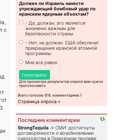
Должен ли Израиль нанести
упреждающий бомбовый удар по
иранским ядерным объектам?
ба,
- Да, должен, это является
жизненно важным для
л с
безопасности страны
- Нет, не должен. США обеспечат
прекращение иранской атомной
программы
Мне все равно
Голосовать!
од
Для просмотра результатов опроса вам нужно
проголосовать
ет
Всего голосов: 619, комментариев 1
тот
Страница опроса »
3
Последние комментарии
StrongTequila
→
СМИ: достигнуты
ак
договоренности о возобновлении
судоходства в Ормузском проливе