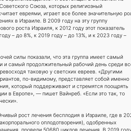
 Советского Союза, которых религиозный
читает евреями, играет все более значительную ро
ниях в Израиле. В 2009 году на эту группу
ового роста Израиля, к 2012 году этот показатель
оду – до 8%, к 2019 году – до 13%, и к 2023 году –
чей силы показали, что эта группа имеет самый
ти и самый продолжительный рабочий день среди вс
ревосходя таковую у светских евреев. «Другими
триантов, по-видимому, представляет собой именно 
ения, который поддерживают и стремятся поощрять
ии в Европе», — пишет Вайнреб. «Если это так, то
чески».
йчивый рост лечения бесплодия в Израиле, где в 20
ракорпорального оплодотворения), одобренных
нения, провели 50680 циклов лечения. В 2019 год