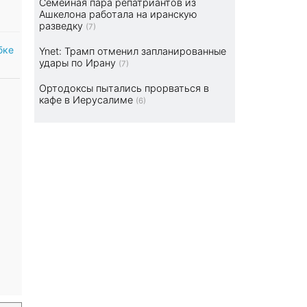
Семейная пара репатриантов из
Ашкелона работала на иранскую
разведку
(7)
бке
Ynet: Трамп отменил запланированные
удары по Ирану
(7)
Ортодоксы пытались прорваться в
кафе в Иерусалиме
(6)