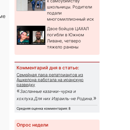
к самоубийству
школьницы. Родители
подали
име
многомиллионный иск
Двое бойцов ЦАХАЛ
погибли в Южном
Ливане, четверо
тяжело ранены
Комментарий дня в статье:
Семейная пара репатриантов из
Ашкелона работала на иранскую
разведку
«
Засланные казачки-чурка и
»
хохлуха.Для них Израиль-не Родина.
Средняя оценка комментария: 8
Опрос недели