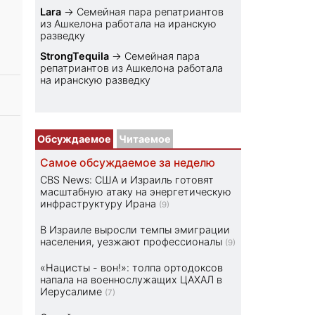
Lara
→
Семейная пара репатриантов
из Ашкелона работала на иранскую
разведку
StrongTequila
→
Семейная пара
репатриантов из Ашкелона работала
на иранскую разведку
Обсуждаемое
Читаемое
Самое обсуждаемое за неделю
CBS News: США и Израиль готовят
масштабную атаку на энергетическую
инфраструктуру Ирана
(9)
В Израиле выросли темпы эмиграции
населения, уезжают профессионалы
(9)
«Нацисты - вон!»: толпа ортодоксов
напала на военнослужащих ЦАХАЛ в
Иерусалиме
(7)