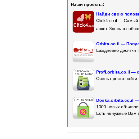
Наши проекты:
Найди свою полови
Click4.co.il — Самы
анкет. Здесь ты обя
Orbita.co.il — Поп
Ежедневно десятки т
Profi.orbita.co.il
Очень просто найти 
Doska.orbita.co.il
1000 новых объявлен
Есть ненужные Вам 