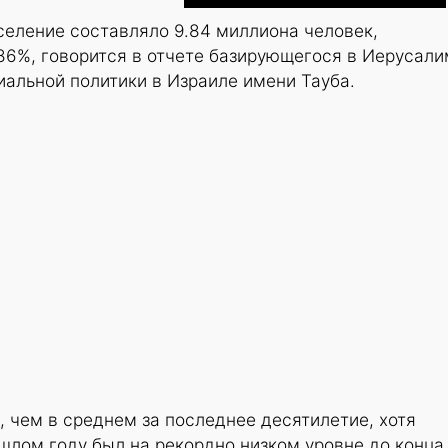
селение составляло 9.84 миллиона человек,
.86%, говорится в отчете базирующегося в Иерусал
альной политики в Израиле имени Тауба.
, чем в среднем за последнее десятилетие, хотя
шлом году был на рекордно низком уровне до конца