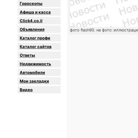
Гороскопы
Афиша и касса
Click4.co.il
Объявления
фото flash90. на фото: иллюстрац
Каталог профи
Каталог сайтов
Oтветы
Недвижимость
Автомобили
Мои закладки
Видео