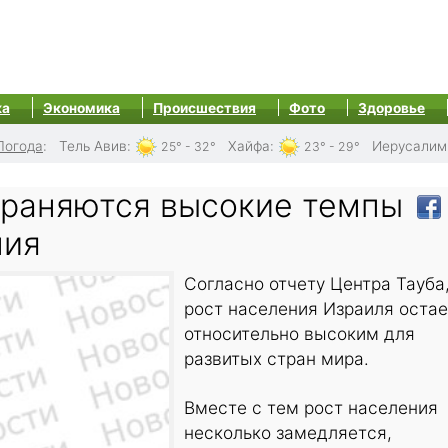
ка
Экономика
Происшествия
Фото
Здоровье
Погода
:
Тель Авив
:
Хайфа
:
Иерусалим
25° - 32°
23° - 29°
храняются высокие темпы
ния
Согласно отчету Центра Тауба
рост населения Израиля оста
относительно высоким для
развитых стран мира.
Вместе с тем рост населения
несколько замедляется,