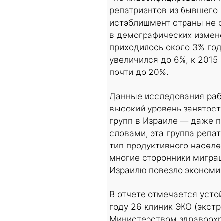
репатриантов из бывшего
истэблишмент страны не с
в демографических измене
приходилось около 3% год
увеличился до 6%, к 2015 г
почти до 20%.
Данные исследования рабо
высокий уровень занятос
групп в Израиле — даже п
словами, эта группа репа
тип продуктивного насел
многие сторонники миграц
Израилю повезло экономи
В отчете отмечается усто
году 26 клиник ЭКО (экст
Министерством здравоохра