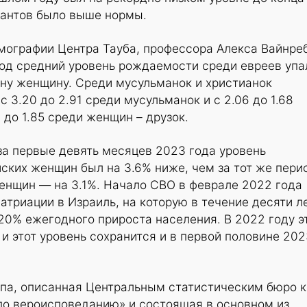
иантов было выше нормы.
мографии Центра Тауба, профессора Алекса Вайнре
год средний уровень рождаемости среди евреев упа
одну женщину. Среди мусульманок и христианок
 3.20 до 2.91 среди мусульманок и с 2.06 до 1.68
6 до 1.85 среди женщин – друзок.
 за первые девять месяцев 2023 года уровень
ских женщин был на 3.6% ниже, чем за тот же пери
женщин — на 3.1%. Начало СВО в феврале 2022 года
атриации в Израиль, на которую в течение десяти л
20% ежегодного прироста населения. В 2022 году э
 и этот уровень сохранится и в первой половине 202
ппа, описанная Центральным статистическим бюро к
по вероисповеданию» и состоящая в основном из