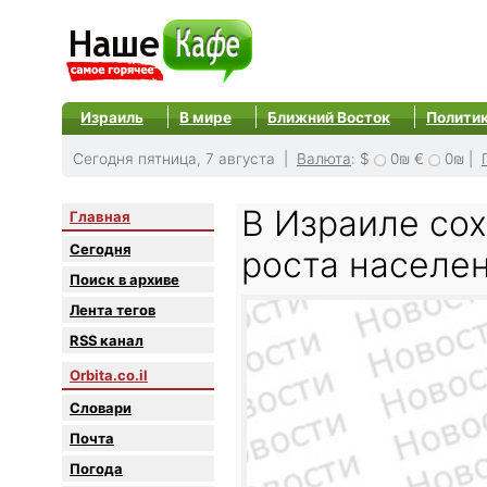
Израиль
В мире
Ближний Восток
Полити
Сегодня пятница, 7 августа |
Валюта
:
$
0₪
€
0₪
|
В Израиле со
Главная
Сегодня
роста населе
Поиск в архиве
Лента тегов
RSS канал
Orbita.co.il
Словари
Почта
Погода