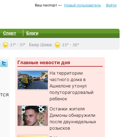
Ваш паспорт —
Новый пользователь
Войти
Спорт
Блоги
:
Беер Шева
:
21° - 31°
23° - 36°
Главные новости дня
На территории
частного дома в
Ашкелоне утонул
,
полуторагодовалый
ется
ребенок
Останки жителя
Димоны обнаружили
после двухнедельных
розысков