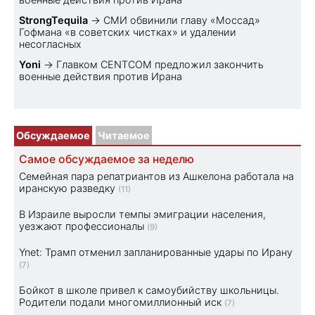
StrongTequila
→
СМИ обвинили главу «Моссад»
Гофмана «в советских чистках» и удалении
несогласных
Yoni
→
Главком CENTCOM предложил закончить
военные действия против Ирана
Обсуждаемое
Читаемое
Самое обсуждаемое за неделю
Семейная пара репатриантов из Ашкелона работала на
иранскую разведку
(11)
В Израиле выросли темпы эмиграции населения,
уезжают профессионалы
(9)
Ynet: Трамп отменил запланированные удары по Ирану
(7)
Бойкот в школе привел к самоубийству школьницы.
Родители подали многомиллионный иск
(7)