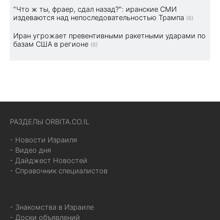
"Что ж ты, фраер, сдал назад?": иранские СМИ
издеваются над непоследовательностью Трампа
(6)
Иран угрожает превентивными ракетными ударами по
базам США в регионе
(6)
РАЗДЕЛЫ ORBITA.CO.IL
- Новости Израиля
- Видео дня
- Дайджест Новостей
- Справочник специалистов
- Знакомства в Израиле
- Доски объявлений