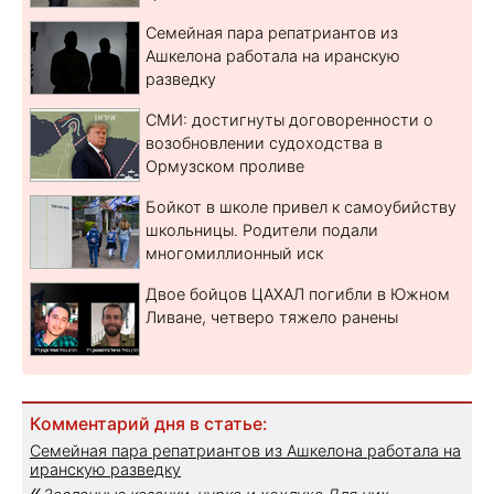
Семейная пара репатриантов из
Ашкелона работала на иранскую
разведку
СМИ: достигнуты договоренности о
возобновлении судоходства в
Ормузском проливе
Бойкот в школе привел к самоубийству
школьницы. Родители подали
многомиллионный иск
Двое бойцов ЦАХАЛ погибли в Южном
Ливане, четверо тяжело ранены
Комментарий дня в статье:
Семейная пара репатриантов из Ашкелона работала на
иранскую разведку
«