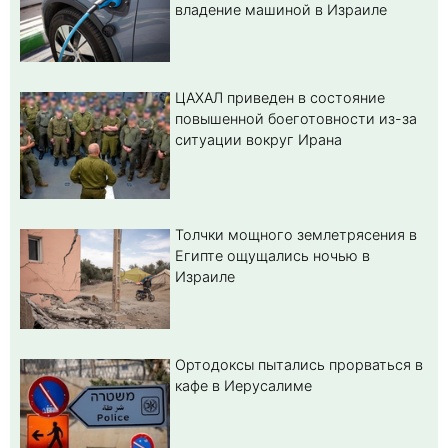
владение машиной в Израиле
ЦАХАЛ приведен в состояние
повышенной боеготовности из-за
ситуации вокруг Ирана
Толчки мощного землетрясения в
Египте ощущались ночью в
Израиле
Ортодоксы пытались прорваться в
кафе в Иерусалиме