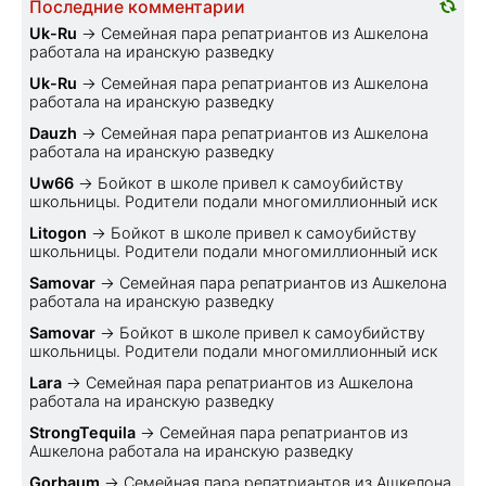
Последние комментарии
Uk-Ru
→
Семейная пара репатриантов из Ашкелона
работала на иранскую разведку
Uk-Ru
→
Семейная пара репатриантов из Ашкелона
работала на иранскую разведку
Dauzh
→
Семейная пара репатриантов из Ашкелона
работала на иранскую разведку
Uw66
→
Бойкот в школе привел к самоубийству
школьницы. Родители подали многомиллионный иск
Litogon
→
Бойкот в школе привел к самоубийству
школьницы. Родители подали многомиллионный иск
Samovar
→
Семейная пара репатриантов из Ашкелона
работала на иранскую разведку
Samovar
→
Бойкот в школе привел к самоубийству
школьницы. Родители подали многомиллионный иск
Lara
→
Семейная пара репатриантов из Ашкелона
работала на иранскую разведку
StrongTequila
→
Семейная пара репатриантов из
Ашкелона работала на иранскую разведку
Gorbaum
→
Семейная пара репатриантов из Ашкелона