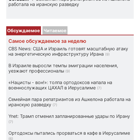
работала на иранскую разведку
Обсуждаемое
Читаемое
Самое обсуждаемое за неделю
CBS News: США и Израиль готовят масштабную атаку
на энергетическую инфраструктуру Ирана
(9)
В Израиле выросли темпы эмиграции населения,
уезжают профессионалы
(9)
«Нацисты - вон!»: толпа ортодоксов напала на
военнослужащих ЦАХАЛ в Иерусалиме
(7)
Семейная пара репатриантов из Ашкелона работала на
иранскую разведку
(7)
Ynet: Трамп отменил запланированные удары по Ирану
(7)
Ортодоксы пытались прорваться в кафе в Иерусалиме
(6)