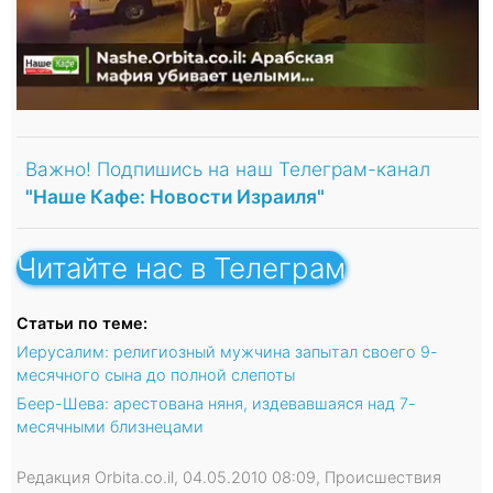
Важно! Подпишись на наш Телеграм-канал
"Наше Кафе: Новости Израиля"
Читайте нас в Телеграм
Статьи по теме:
Иерусалим: религиозный мужчина запытал своего 9-
месячного сына до полной слепоты
Беер-Шева: арестована няня, издевавшаяся над 7-
месячными близнецами
Редакция Orbita.co.il, 04.05.2010 08:09, Происшествия