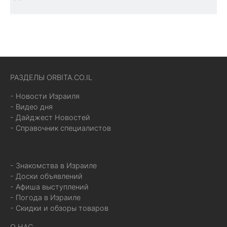
РАЗДЕЛЫ ORBITA.CO.IL
- Новости Израиля
- Видео дня
- Дайджест Новостей
- Справочник специалистов
- Знакомства в Израиле
- Доски объявлений
- Афиша выступлений
- Погода в Израиле
- Скидки и обзоры товаров
О НАС