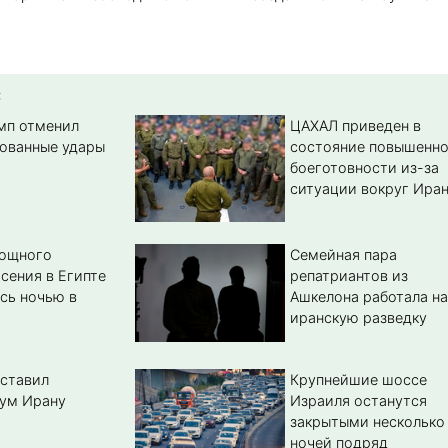
:
амп отменил
ЦАХАЛ приведен в
ованные удары
состояние повышенн
боеготовности из-за
ситуации вокруг Ира
мощного
Семейная пара
сения в Египте
репатриантов из
сь ночью в
Ашкелона работала на
иранскую разведку
ставил
Крупнейшие шоссе
ум Ирану
Израиля останутся
закрытыми несколько
ночей подряд