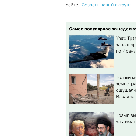
сайте..
Создать новый аккаунт
Самое популярное за неделю
Ynet: Тр
запланир
по Ирану
Толчки 
землетря
ощущали
Израиле
Трамп вы
ультимат