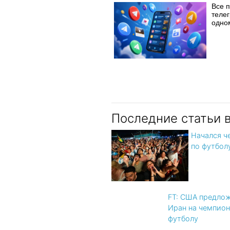
Все 
телег
одно
Последние статьи 
Начался ч
по футбол
FT: США предло
Иран на чемпион
футболу