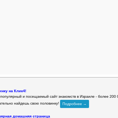
нку на Клик4!
й популярный и посещаемый сайт знакомств в Израиле - более 200 
зательно найдешь свою половинку!
Подробнее →
улярная домашняя страница