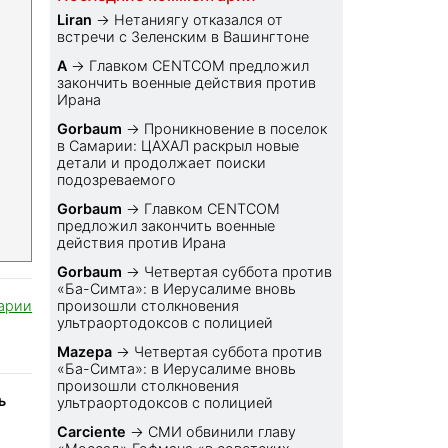
Liran
→
Нетаниягу отказался от
встречи с Зеленским в Вашингтоне
A
→
Главком CENTCOM предложил
закончить военные действия против
Ирана
Gorbaum
→
Проникновение в поселок
в Самарии: ЦАХАЛ раскрыл новые
детали и продолжает поиски
подозреваемого
Gorbaum
→
Главком CENTCOM
предложил закончить военные
действия против Ирана
Gorbaum
→
Четвертая суббота против
«Ба-Симта»: в Иерусалиме вновь
арии
произошли столкновения
ультраортодоксов с полицией
Mazepa
→
Четвертая суббота против
«Ба-Симта»: в Иерусалиме вновь
произошли столкновения
ь
ультраортодоксов с полицией
Carciente
→
СМИ обвинили главу