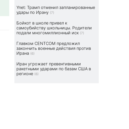
Ynet: Трамп отменил запланированные
удары по Ирану
(7)
Бойкот в школе привел к
самоубийству школьницы. Родители
подали многомиллионный иск
(7)
Главком CENTCOM предложил
закончить военные действия против
Ирана
(6)
Иран угрожает превентивными
ракетными ударами по базам США в
регионе
(6)