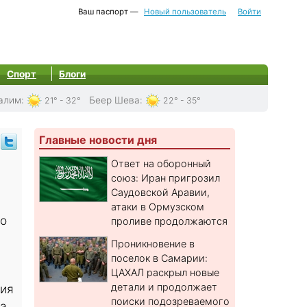
Ваш паспорт —
Новый пользователь
Войти
Спорт
Блоги
алим
:
Беер Шева
:
21° - 32°
22° - 35°
Главные новости дня
Ответ на оборонный
союз: Иран пригрозил
Саудовской Аравии,
атаки в Ормузском
до
проливе продолжаются
Проникновение в
поселок в Самарии:
ЦАХАЛ раскрыл новые
детали и продолжает
лия
поиски подозреваемого
та