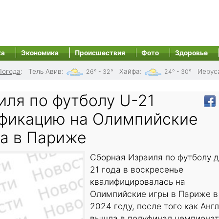
ка
Экономика
Происшествия
Фото
Здоровье
Погода
:
Тель Авив
:
Хайфа
:
Иерус
26° - 32°
24° - 30°
иля по футболу U-21
фикацию на Олимпийские
да в Париже
Сборная Израиля по футболу 
21 года в воскресенье
квалифицировалась на
Олимпийские игры в Париже в
2024 году, после того как Анг
вышла в полуфинал чемпиона