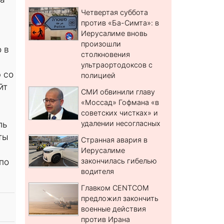
Четвертая суббота
против «Ба-Симта»: в
Иерусалиме вновь
произошли
 в
столкновения
ультраортодоксов с
 со
полицией
йт
СМИ обвинили главу
«Моссад» Гофмана «в
советских чистках» и
ль
удалении несогласных
ты
Странная авария в
Иерусалиме
по
закончилась гибелью
водителя
Главком CENTCOM
предложил закончить
военные действия
против Ирана