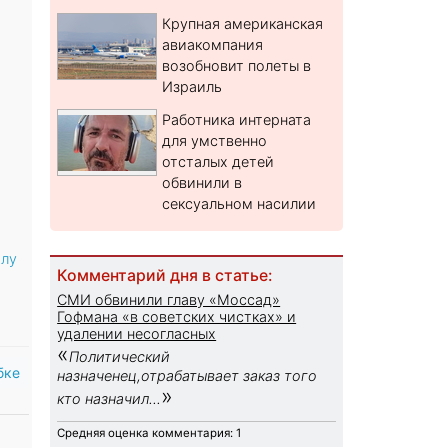
Крупная американская
авиакомпания
возобновит полеты в
Израиль
Работника интерната
для умственно
отсталых детей
обвинили в
сексуальном насилии
олу
Комментарий дня в статье:
СМИ обвинили главу «Моссад»
Гофмана «в советских чистках» и
удалении несогласных
«
Политический
бке
назначенец,отрабатывает заказ того
»
кто назначил...
Средняя оценка комментария: 1