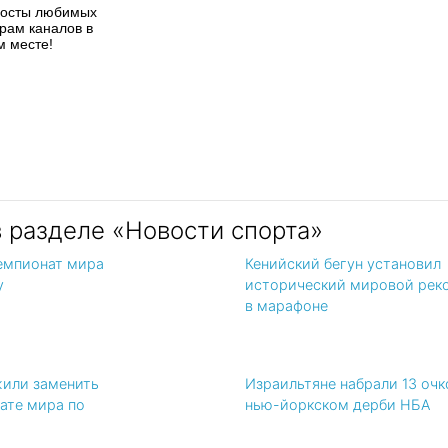
посты любимых
рам каналов в
м месте!
в разделе «Новости спорта»
емпионат мира
Кенийский бегун установил
у
исторический мировой рек
в марафоне
жили заменить
Израильтяне набрали 13 очк
ате мира по
нью-йоркском дерби НБА