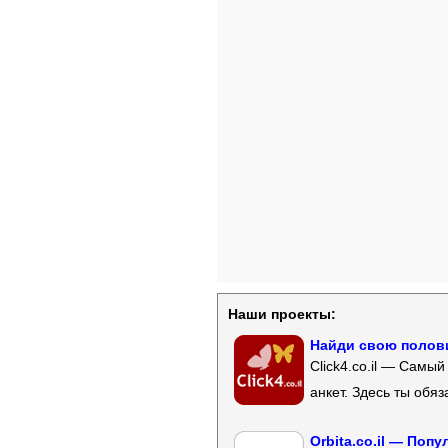
Наши проекты:
Найди свою полови
Click4.co.il — Самы
анкет. Здесь ты обя
Orbita.co.il — Поп