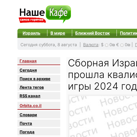
Израиль
В мире
Ближний Восток
Полити
Сегодня суббота, 8 августа |
Валюта
:
$
0₪
€
0₪
|
Сборная Изра
Главная
Сегодня
прошла квали
Поиск в архиве
игры 2024 го
Лента тегов
RSS канал
Orbita.co.il
Словари
Почта
Погода