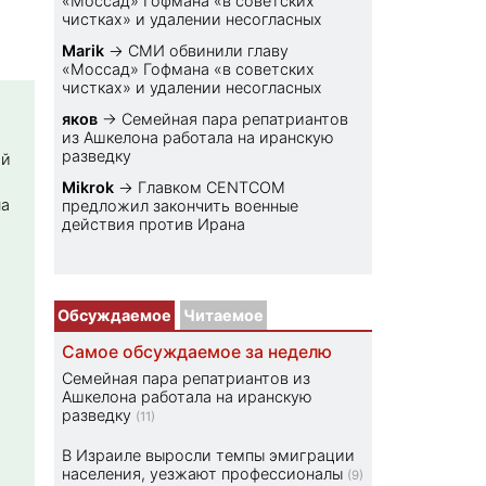
«Моссад» Гофмана «в советских
чистках» и удалении несогласных
Marik
→
СМИ обвинили главу
«Моссад» Гофмана «в советских
чистках» и удалении несогласных
яков
→
Семейная пара репатриантов
из Ашкелона работала на иранскую
разведку
ой
Mikrok
→
Главком CENTCOM
на
предложил закончить военные
действия против Ирана
Обсуждаемое
Читаемое
Самое обсуждаемое за неделю
Семейная пара репатриантов из
Ашкелона работала на иранскую
разведку
(11)
В Израиле выросли темпы эмиграции
населения, уезжают профессионалы
(9)