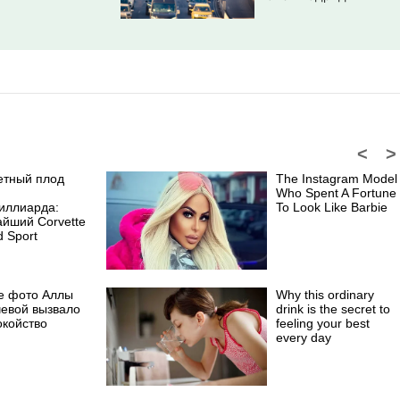
<
>
етный плод
The Instagram Model
Who Spent A Fortune
иллиарда:
To Look Like Barbie
айший Corvette
 Sport
е фото Аллы
Why this ordinary
чевой вызвало
drink is the secret to
окойство
feeling your best
every day