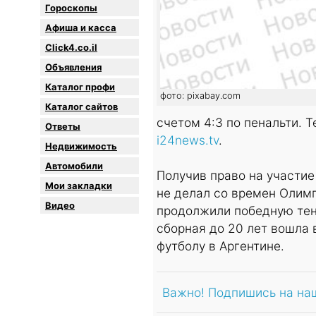
Гороскопы
Афиша и касса
Click4.co.il
Объявления
Каталог профи
фото: pixabay.com
Каталог сайтов
счетом 4:3 по пенальти. Т
Oтветы
i24news.tv
.
Недвижимость
Автомобили
Получив право на участие
Мои закладки
не делал со времен Олим
Видео
продолжили победную тен
сборная до 20 лет вошла 
футболу в Аргентине.
Важно! Подпишись на на