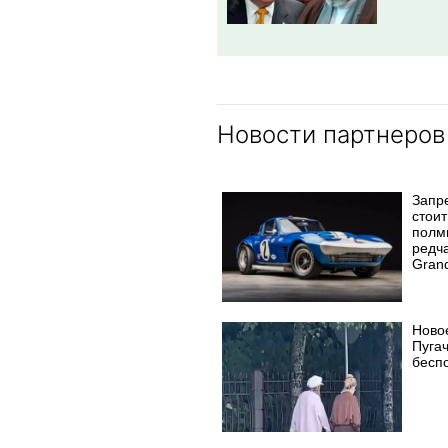
Новости партнеров
Запр
стоит
полм
редч
Grand
Ново
Пуга
бесп