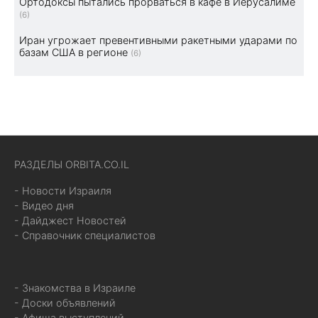
Ортодоксы пытались прорваться в кафе в Иерусалиме
(6)
Иран угрожает превентивными ракетными ударами по
базам США в регионе
(6)
РАЗДЕЛЫ ORBITA.CO.IL
- Новости Израиля
- Видео дня
- Дайджест Новостей
- Справочник специалистов
- Знакомства в Израиле
- Доски объявлений
- Афиша выступлений