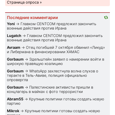
Страница опроса »
Последние комментарии
Yoni
→
Главком CENTCOM предложил закончить
военные действия против Ирана
Lugatch
→
Главком CENTCOM предложил закончить
военные действия против Ирана
Avraam
→
Отец погибшей 7 октября обвинил «Ликуд»
и Либермана в финансировании ХАМАС
Gorbaum
→
Эдельштейн заявил о намерении войти в
широкую правящую коалицию
Gorbaum
→
WhatsApp захлестнула волна слухов о
теракте в Тель-Авиве, полиция официально
опровергла
Gorbaum
→
Палестинские активисты пришли в
концлагерь в майках с фото террористки
Abram55
→
Крупные политики готовы создать новую
партию
Mikrok
→
Крупные политики готовы создать новую