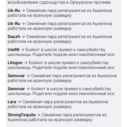
возобновлении судоходства в Ормузском проливе
Uk-Ru
→
Семейная пара репатриантов из Ашкелона
работала на иранскую разведку
Uk-Ru
→
Семейная пара репатриантов из Ашкелона
работала на иранскую разведку
Dauzh
→
Семейная пара репатриантов из Ашкелона
работала на иранскую разведку
Uw66
→
Бойкот в школе привел к самоубийству
школьницы. Родители подали многомиллионный иск
Litogon
→
Бойкот в школе привел к самоубийству
школьницы. Родители подали многомиллионный иск
Samovar
→
Семейная пара репатриантов из Ашкелона
работала на иранскую разведку
Samovar
→
Бойкот в школе привел к самоубийству
школьницы. Родители подали многомиллионный иск
Lara
→
Семейная пара репатриантов из Ашкелона
работала на иранскую разведку
StrongTequila
→
Семейная пара репатриантов из
Ашкелона работала на иранскую разведку