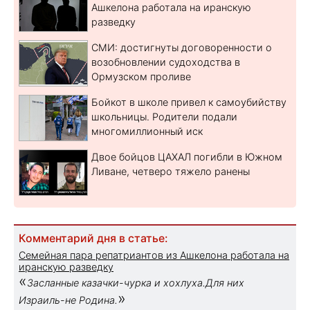
Ашкелона работала на иранскую
разведку
СМИ: достигнуты договоренности о
возобновлении судоходства в
Ормузском проливе
Бойкот в школе привел к самоубийству
школьницы. Родители подали
многомиллионный иск
Двое бойцов ЦАХАЛ погибли в Южном
Ливане, четверо тяжело ранены
Комментарий дня в статье:
Семейная пара репатриантов из Ашкелона работала на
иранскую разведку
«
Засланные казачки-чурка и хохлуха.Для них
»
Израиль-не Родина.