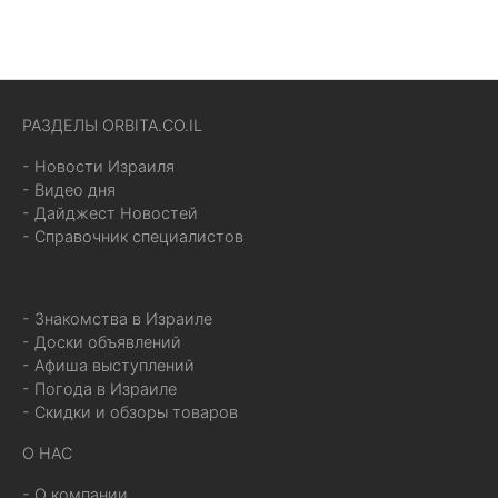
РАЗДЕЛЫ ORBITA.CO.IL
- Новости Израиля
- Видео дня
- Дайджест Новостей
- Справочник специалистов
- Знакомства в Израиле
- Доски объявлений
- Афиша выступлений
- Погода в Израиле
- Скидки и обзоры товаров
О НАС
- О компании