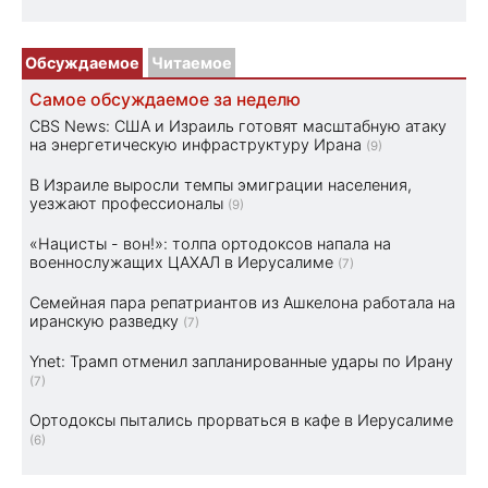
Обсуждаемое
Читаемое
Самое обсуждаемое за неделю
CBS News: США и Израиль готовят масштабную атаку
на энергетическую инфраструктуру Ирана
(9)
В Израиле выросли темпы эмиграции населения,
уезжают профессионалы
(9)
«Нацисты - вон!»: толпа ортодоксов напала на
военнослужащих ЦАХАЛ в Иерусалиме
(7)
Семейная пара репатриантов из Ашкелона работала на
иранскую разведку
(7)
Ynet: Трамп отменил запланированные удары по Ирану
(7)
Ортодоксы пытались прорваться в кафе в Иерусалиме
(6)