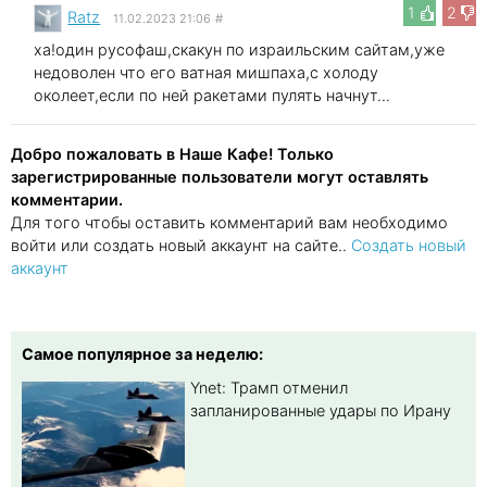
1
2
Ratz
11.02.2023 21:06
#
ха!один русофаш,скакун по израильским сайтам,уже
недоволен что его ватная мишпаха,с холоду
околеет,если по ней ракетами пулять начнут...
Добро пожаловать в Наше Кафе! Только
зарегистрированные пользователи могут оставлять
комментарии.
Для того чтобы оставить комментарий вам необходимо
войти или создать новый аккаунт на сайте..
Создать новый
аккаунт
Самое популярное за неделю:
Ynet: Трамп отменил
запланированные удары по Ирану