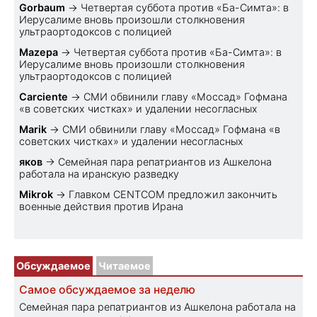
Gorbaum
→
Четвертая суббота против «Ба-Симта»: в
Иерусалиме вновь произошли столкновения
ультраортодоксов с полицией
Mazepa
→
Четвертая суббота против «Ба-Симта»: в
Иерусалиме вновь произошли столкновения
ультраортодоксов с полицией
Carciente
→
СМИ обвинили главу «Моссад» Гофмана
«в советских чистках» и удалении несогласных
Marik
→
СМИ обвинили главу «Моссад» Гофмана «в
советских чистках» и удалении несогласных
яков
→
Семейная пара репатриантов из Ашкелона
работала на иранскую разведку
Mikrok
→
Главком CENTCOM предложил закончить
военные действия против Ирана
Обсуждаемое
Читаемое
Самое обсуждаемое за неделю
Семейная пара репатриантов из Ашкелона работала на