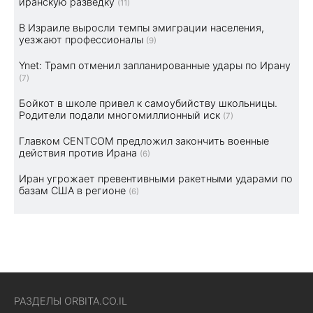
иранскую разведку
(11)
В Израиле выросли темпы эмиграции населения,
уезжают профессионалы
(9)
Ynet: Трамп отменил запланированные удары по Ирану
(7)
Бойкот в школе привел к самоубийству школьницы.
Родители подали многомиллионный иск
(7)
Главком CENTCOM предложил закончить военные
действия против Ирана
(6)
Иран угрожает превентивными ракетными ударами по
базам США в регионе
(6)
РАЗДЕЛЫ ORBITA.CO.IL