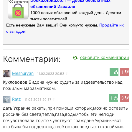
Doska.orbita.co.il — доска бесплатных
объявлений Израиля
1000 новых объявлений каждый день. Десятки
тысяч посетителей.
Есть ненужные Вам вещи? Они кому-то нужны.
Продайте их
с выгодой!
Комментарии:
обновить комментарии
1
1
Meshuryan
11.02.2023 20:52
#
Кукловодов Бидона нужно судить за издевательство над
пожилым маразматиком.
1
3
Ratz
11.02.2023 20:57
#
дать Украине ракеты,при помощи которых,можно оставить
россиян без света,тепла,газа,воды,чтобы эти нелюди
почувствовали то,что чувствуют граждане Украины-вот
это была бы поддержка,а всё остальное,пысты халоймыс.