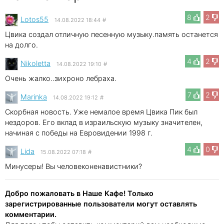
8
2
Lotos55
14.08.2022 18:44
#
Цвика создал отличную песенную музыку.память останется
на долго.
4
2
Nikoletta
14.08.2022 19:10
#
Очень жалко..зихроно лебраха.
7
2
Marinka
14.08.2022 19:12
#
Скорбная новость. Уже немалое время Цвика Пик был
нездоров. Его вклад в израильскую музыку значителен,
начиная с победы на Евровидении 1998 г.
4
0
Lida
15.08.2022 07:18
#
Минусеры! Вы человеконенавистники?
Добро пожаловать в Наше Кафе! Только
зарегистрированные пользователи могут оставлять
комментарии.