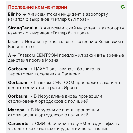
Последние комментарии
Elinho
→
Антисемитский инцидент в аэропорту
начался с выкриков «Гитлер был прав»
StrongTequila
→
Антисемитский инцидент в аэропорту
начался с выкриков «Гитлер был прав»
Liran
→
Нетаниягу отказался от встречи с Зеленским в
Вашингтоне
A
→
Главком CENTCOM предложил закончить военные
действия против Ирана
Gorbaum
→
ЦАХАЛ разыскивает боевика на
территории поселения в Самарии
Gorbaum
→
Главком CENTCOM предложил закончить
военные действия против Ирана
Gorbaum
→
В Иерусалиме вновь произошли
столкновения ортодоксов с полицией
Mazepa
→
В Иерусалиме вновь произошли
столкновения ортодоксов с полицией
Carciente
→
СМИ обвинили главу «Моссад» Гофмана
«в советских чистках» и удалении несогласных