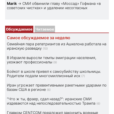
Marik
→
СМИ обвинили главу «Моссад» Гофмана «в
советских чистках» и удалении несогласных
Обсуждаемое
Читаемое
Самое обсуждаемое за неделю
Семейная пара репатриантов из Ашкелона работала на
иранскую разведку
(10)
В Израиле выросли темпы эмиграции населения,
уезжают профессионалы
(9)
Бойкот в школе привел к самоубийству школьницы.
Родители подали многомиллионный иск
(7)
Иран угрожает превентивными ракетными ударами по
базам США в регионе
(6)
"Что ж ты, фраер, сдал назад?": иранские СМИ
издеваются над непоследовательностью Трампа
(6)
Главком CENTCOM предложил закончить военные