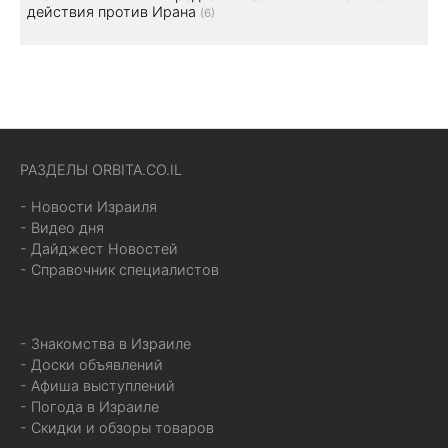
действия против Ирана
(6)
РАЗДЕЛЫ ORBITA.CO.IL
- Новости Израиля
- Видео дня
- Дайджест Новостей
- Справочник специалистов
- Знакомства в Израиле
- Доски объявлений
- Афиша выступлений
- Погода в Израиле
- Скидки и обзоры товаров