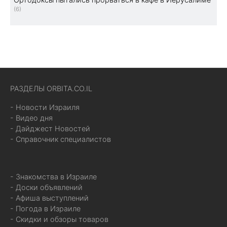
(6)
РАЗДЕЛЫ ORBITA.CO.IL
- Новости Израиля
- Видео дня
- Дайджест Новостей
- Справочник специалистов
- Знакомства в Израиле
- Доски объявлений
- Афиша выступлений
- Погода в Израиле
- Скидки и обзоры товаров