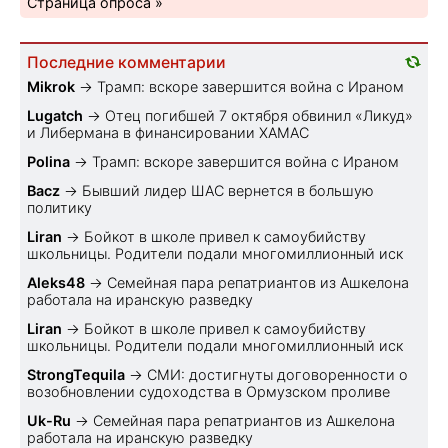
Страница опроса »
Последние комментарии
Mikrok
→
Трамп: вскоре завершится война с Ираном
Lugatch
→
Отец погибшей 7 октября обвинил «Ликуд»
и Либермана в финансировании ХАМАС
Polina
→
Трамп: вскоре завершится война с Ираном
Bacz
→
Бывший лидер ШАС вернется в большую
политику
Liran
→
Бойкот в школе привел к самоубийству
школьницы. Родители подали многомиллионный иск
Aleks48
→
Семейная пара репатриантов из Ашкелона
работала на иранскую разведку
Liran
→
Бойкот в школе привел к самоубийству
школьницы. Родители подали многомиллионный иск
StrongTequila
→
СМИ: достигнуты договоренности о
возобновлении судоходства в Ормузском проливе
Uk-Ru
→
Семейная пара репатриантов из Ашкелона
работала на иранскую разведку