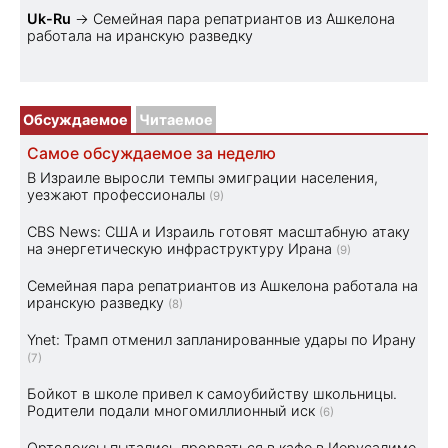
Uk-Ru
→
Семейная пара репатриантов из Ашкелона
работала на иранскую разведку
Обсуждаемое
Читаемое
Самое обсуждаемое за неделю
В Израиле выросли темпы эмиграции населения,
уезжают профессионалы
(9)
CBS News: США и Израиль готовят масштабную атаку
на энергетическую инфраструктуру Ирана
(9)
Семейная пара репатриантов из Ашкелона работала на
иранскую разведку
(8)
Ynet: Трамп отменил запланированные удары по Ирану
(7)
Бойкот в школе привел к самоубийству школьницы.
Родители подали многомиллионный иск
(6)
Ортодоксы пытались прорваться в кафе в Иерусалиме