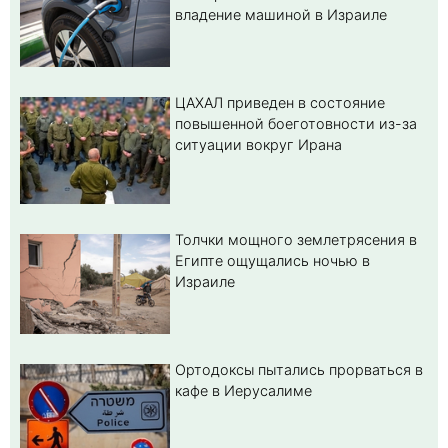
владение машиной в Израиле
ЦАХАЛ приведен в состояние
повышенной боеготовности из-за
ситуации вокруг Ирана
Толчки мощного землетрясения в
Египте ощущались ночью в
Израиле
Ортодоксы пытались прорваться в
кафе в Иерусалиме