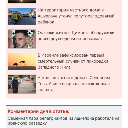
На территории частного дома в
Ашкелоне утонул полуторагодовалый
ребенок
Останки жителя Димоны обнаружили
после двухнедельных розысков
В Израиле зафиксирован первый
смертельный случай от лихорадки
Западного Нила
У многоэтажного дома в Северном
Тель-Авиве взорвалась осколочная
граната
Комментарий дня в статье:
Семейная пара репатриантов из Ашкелона работала на
иранскую разведку