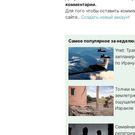
комментарии.
Для того чтобы оставить комме
сайте..
Создать новый аккаунт
Самое популярное за неделю
Ynet: Тр
запланир
по Ирану
Толчки 
землетря
ощущали
Израиле
Семейная
репатриа