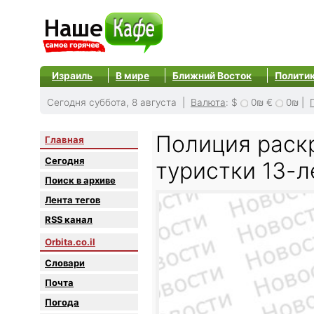
Израиль
В мире
Ближний Восток
Полити
Сегодня суббота, 8 августа |
Валюта
:
$
0₪
€
0₪
|
Полиция раск
Главная
Сегодня
туристки 13-л
Поиск в архиве
Лента тегов
RSS канал
Orbita.co.il
Словари
Почта
Погода