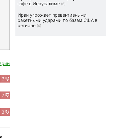
кафе в Иерусалиме
(6)
Иран угрожает превентивными
ракетными ударами по базам США в
регионе
(6)
арии
3
2
3
ь