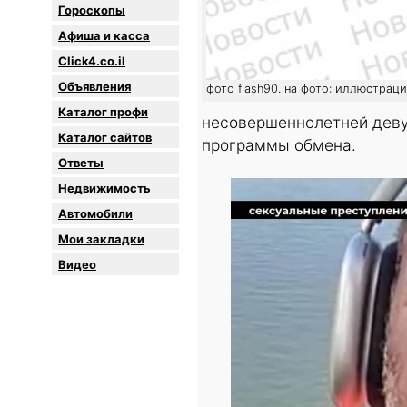
Гороскопы
Афиша и касса
Click4.co.il
Объявления
фото flash90. на фото: иллюстрац
Каталог профи
несовершеннолетней деву
Каталог сайтов
программы обмена.
Oтветы
Недвижимость
Автомобили
Мои закладки
Видео