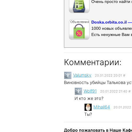
Очень просто найти 
Doska.orbita.co.il
1000 новых объявлен
Есть ненужные Вам 
Комментарии:
Valumsky
20.01.2022 20:01
#
Виновность убийцы Талькова у
Wolf91
20.01.2022 21:40
#
И кто же это?
Mihail64
20.01.2022
Ты?
Добро пожаловать в Наше Кафе