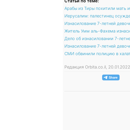
Статьи по теме:
Арабы из Тиры похитили мать и
Иерусалим: палестинец осужде
Изнасилование 7-летней девоч
Житель Умм аль-Фахема изнаси
Дело об изнасиловании 7-летн
Изнасилование 7-летней девоч
СМИ обвинили полицию в халат
Редакция Orbita.co.il, 20.01.20