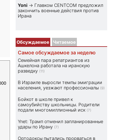
Yoni
→
Главком CENTCOM предложил
закончить военные действия против
Ирана
Обсуждаемое
Читаемое
Самое обсуждаемое за неделю
Семейная пара репатриантов из
Ашкелона работала на иранскую
разведку
(11)
В Израиле выросли темпы эмиграции
000
населения, уезжают профессионалы
(9)
Бойкот в школе привел к
самоубийству школьницы. Родители
подали многомиллионный иск
(7)
Ynet: Трамп отменил запланированные
удары по Ирану
(7)
Ортодоксы пытались прорваться в