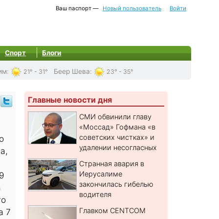
Ваш паспорт —
Новый пользователь
Войти
Спорт
Блоги
им
:
Беер Шева
:
21° - 31°
23° - 35°
Главные новости дня
СМИ обвинили главу
«Моссад» Гофмана «в
советских чистках» и
о
удалении несогласных
а,
Странная авария в
Иерусалиме
9
закончилась гибелью
а
водителя
го
Главком CENTCOM
а 7