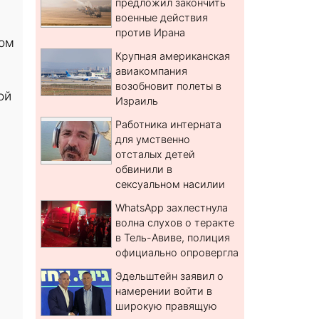
предложил закончить
военные действия
против Ирана
том
Крупная американская
авиакомпания
возобновит полеты в
ой
Израиль
Работника интерната
для умственно
отсталых детей
обвинили в
сексуальном насилии
WhatsApp захлестнула
волна слухов о теракте
в Тель-Авиве, полиция
официально опровергла
Эдельштейн заявил о
намерении войти в
широкую правящую