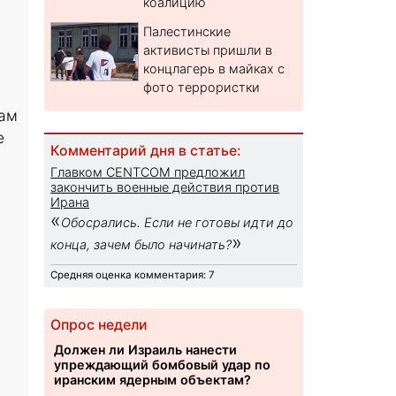
коалицию
Палестинские
активисты пришли в
концлагерь в майках с
фото террористки
Там
е
Комментарий дня в статье:
Главком CENTCOM предложил
закончить военные действия против
Ирана
«
Обосрались. Если не готовы идти до
»
конца, зачем было начинать?
Средняя оценка комментария: 7
Опрос недели
Должен ли Израиль нанести
упреждающий бомбовый удар по
иранским ядерным объектам?