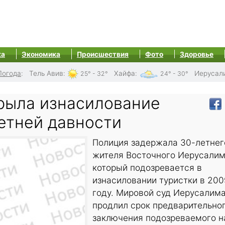
ка
Экономика
Происшествия
Фото
Здоровье
Погода
:
Тель Авив
:
Хайфа
:
Иерусал
25° - 32°
24° - 30°
рыла изнасилование
етней давности
Полиция задержала 30-летнег
жителя Восточного Иерусалим
который подозревается в
изнасиловании туристки в 200
году. Мировой суд Иерусалим
продлил срок предварительно
заключения подозреваемого н