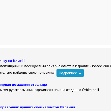
нку на Клик4!
й популярный и посещаемый сайт знакомств в Израиле - более 200 
зательно найдешь свою половинку!
Подробнее →
улярная домашняя страница
ысяч русскоязычных израильтян начинают день с Orbita.co.il
 — справочник лучших специалистов Израиля