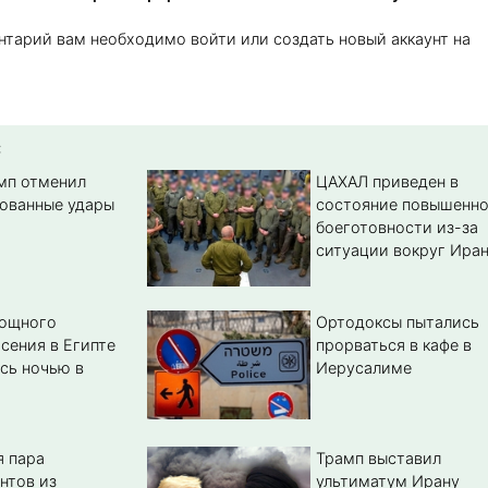
нтарий вам необходимо войти или создать новый аккаунт на
:
амп отменил
ЦАХАЛ приведен в
ованные удары
состояние повышенн
боеготовности из-за
ситуации вокруг Ира
мощного
Ортодоксы пытались
сения в Египте
прорваться в кафе в
сь ночью в
Иерусалиме
 пара
Трамп выставил
нтов из
ультиматум Ирану