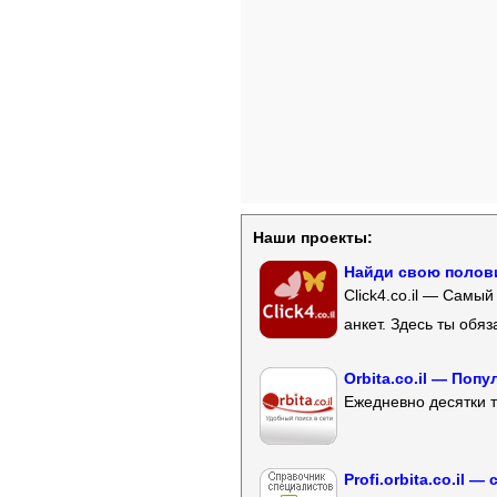
Наши проекты:
Найди свою полови
Click4.co.il — Самы
анкет. Здесь ты обя
Orbita.co.il — Поп
Ежедневно десятки т
Profi.orbita.co.il