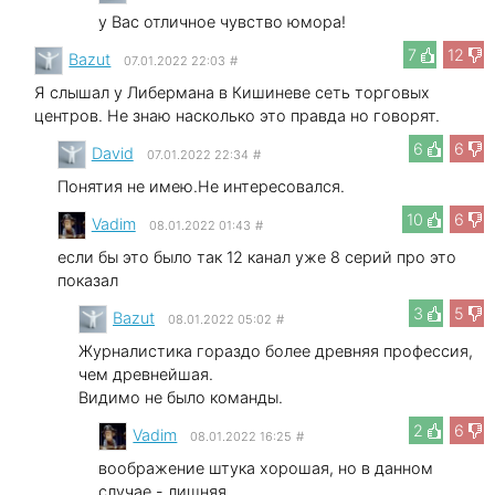
у Вас отличное чувство юмора!
7
12
Bazut
07.01.2022 22:03
#
Я слышал у Либермана в Кишиневе сеть торговых
центров. Не знаю насколько это правда но говорят.
6
6
David
07.01.2022 22:34
#
Понятия не имею.Не интересовался.
10
6
Vadim
08.01.2022 01:43
#
если бы это было так 12 канал уже 8 серий про это
показал
3
5
Bazut
08.01.2022 05:02
#
Журналистика гораздо более древняя профессия,
чем древнейшая.
Видимо не было команды.
2
6
Vadim
08.01.2022 16:25
#
воображение штука хорошая, но в данном
случае - лишняя