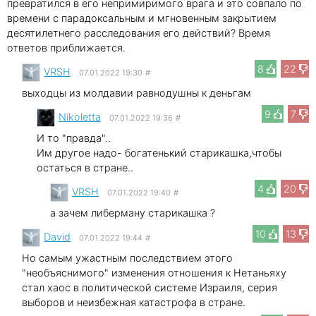
превратился в его непримиримого врага и это совпало по
времени с парадоксальным и мгновенным закрытием
десятилетнего расследования его действий? Время
ответов приближается.
8
22
VRSH
07.01.2022 19:30
#
выходцы из молдавии равнодушны к деньгам
9
7
Nikoletta
07.01.2022 19:36
#
И то "правда"..
Им другое надо- богатенький старикашка,чтобы
остаться в стране..
4
20
VRSH
07.01.2022 19:40
#
а зачем либерману старикашка ?
10
13
David
07.01.2022 19:44
#
Но самым ужастным последствием этого
"необъяснимого" изменения отношения к Нетаньяху
стал хаос в политической системе Израиля, серия
выборов и неизбежная катастрофа в стране.