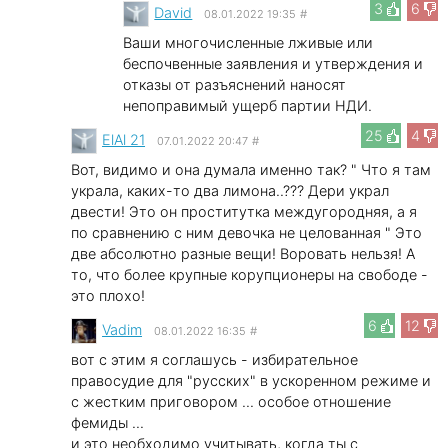
3
6
David
08.01.2022 19:35
#
Ваши многочисленные лживые или
беспочвенные заявления и утверждения и
отказы от разъяснений наносят
непоправимый ущерб партии НДИ.
25
4
ElAl 21
07.01.2022 20:47
#
Вот, видимо и она думала именно так? " Что я там
украла, каких-то два лимона..??? Дери украл
двести! Это он проститутка междугородняя, а я
по сравнению с ним девочка не целованная " Это
две абсолютно разные вещи! Воровать нельзя! А
то, что более крупные корупционеры на свободе -
это плохо!
6
12
Vadim
08.01.2022 16:35
#
вот с этим я соглашусь - избирательное
правосудие для "русских" в ускоренном режиме и
c жестким приговором ... особое отношение
фемиды ...
и это необходимо учитывать, когда ты с