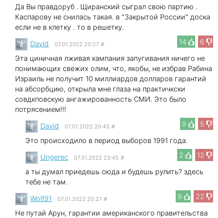
Да Вы правдоруб . Щиранский сыграл свою партию .
Каспарову не снилась такая. в "Закрытой России" доска
если не в клетку . то в решетку.
14
6
David
07.01.2022 20:27
#
Эта циничная лживая кампания запугивания ничего не
понимающих свежих олим, что, якобы, не избрав Рабина
Израиль не получит 10 миллиардов долларов гарантий
на абсорбцию, открыла мне глаза на практичкски
совдкповскую ангажированность СМИ. Это было
потрясением!!!
9
5
David
07.01.2022 20:43
#
Это происходило в период выборов 1991 года.
2
12
Ungerec
07.01.2022 23:45
#
а ты думал приедешь сюда и будешь рулить? здесь
тебе не там.
9
22
Wolf91
07.01.2022 20:27
#
Не путай Арун, гарантии американского правительства