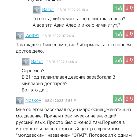
4
3
Bazut
08.01.2022 21:18
#
То есть , либерман- агнец, чист как слеза?
А все эти Авии Алеф и иже с ними лгут,?
4
6
Wolf91
08.01.2022 07:24
#
Так владеет бизнесом дочь Либермана, а это совсем
другое дело.
6
3
Bazut
08.01.2022 11:46
#
Серьезно?
В 21 год талантливая девочка заработала 3
миллиона долларов?
Вот это да...
3
2
Noskov
08.01.2022 11:53
#
Мне об этом рассказал один марокканец,женатый на
молдаванке. Причем практически не знающий
русский язык. Просто был с женой там.Порылся в
интернете и нашел торговый центр с красивым
"молдавским" названием "ЭЛАТ". Поговорил с одним