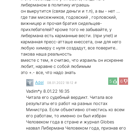
либерманом в политику играешь
он выкрутится (связи деньги и т.п), а вы - нет ...
где там мисежников, годовский , горловский,
вижницер и прочая братия сидельцев-
прихлебателей? кроме того не забывайте, у
либермана есть карманные вести. (при ynet) и
карманная пресс-атташе кнессета, они для него
любую химеру с нуля создадут, все поверите..
такова наша реальность
вместе с тем, я считаю, что израиль он искренне
любит, наравне с собой любимым
это +.- все, что надо знать
5
6
Adel
08.01.2022 18:12
#
Vadim*у 8.01.22 16:35
Читала его судебный вердикт. Читала все
результаты его работ на разных постах
Министра. Если объективно отнестись ко всем
его работам, то именно он был избран
Человеком года в стране и журнал Globes
назвал Либермана Человеком года, признав его