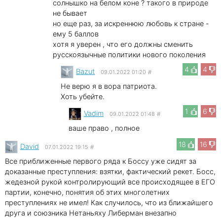
солнышко на белом коне ? такого в природе
не бывает
но еще раз, за искреннюю любовь к стране -
ему 5 баллов
хотя я уверен , что его должны сменить
русскоязычные политики нового поколения
4
4
Bazut
09.01.2022 01:20
#
Не верю я в вора патриота.
Хоть убейте.
1
6
Vadim
09.01.2022 01:48
#
ваше право , полное
18
16
David
07.01.2022 19:15
#
Все приближенные первого ряда к Боссу уже сидят за
доказанные преступления: взятки, фактический рекет. Босс,
жедезной рукой контролирующий все происходящее в ЕГО
партии, конечно, понятия об этих многолетних
преступлениях не имел! Как случилось, что из ближайшего
друга и союзника Нетаньяху Либерман внезапно