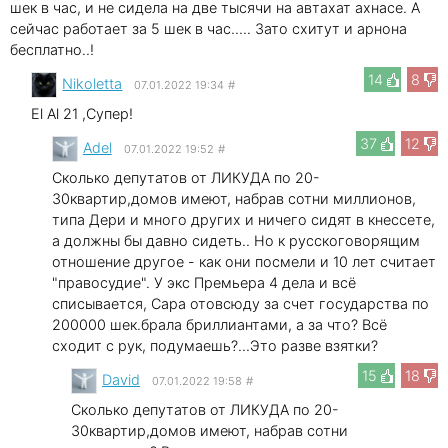
шек в час, и не сидела на две тысячи на автахат ахнасе. А
сейчас работает за 5 шек в час..... Зато схитут и арнона
бесплатно..!
14
8
Nikoletta
07.01.2022 19:34
#
El Al 21 ,Супер!
37
12
Adel
07.01.2022 19:52
#
Сколько депутатов от ЛИКУДА по 20-
30квартир,домов имеют, набрав сотни миллионов,
типа Дери и много других и ничего сидят в кнессете,
а должны бы давно сидеть.. Но к русскоговорящим
отношение другое - как они посмели и 10 лет считает
"правосудие". У экс Премьера 4 дела и всё
списывается, Сара отовсюду за счет государства по
200000 шек.брала бриллиантами, а за что? Всё
сходит с рук, подумаешь?...Это разве взятки?
15
18
David
07.01.2022 19:58
#
Сколько депутатов от ЛИКУДА по 20-
30квартир,домов имеют, набрав сотни