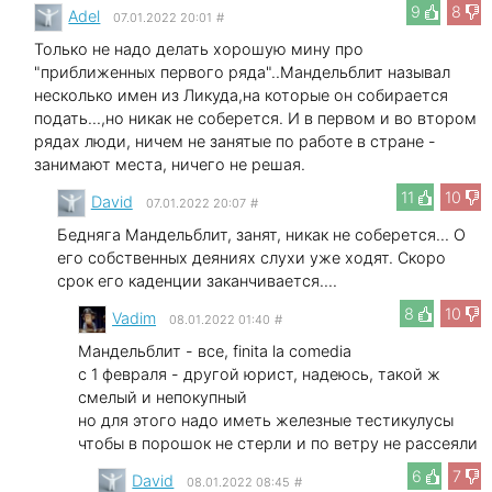
9
8
Adel
07.01.2022 20:01
#
Только не надо делать хорошую мину про
"приближенных первого ряда"..Мандельблит называл
несколько имен из Ликуда,на которые он собирается
подать...,но никак не соберется. И в первом и во втором
рядах люди, ничем не занятые по работе в стране -
занимают места, ничего не решая.
11
10
David
07.01.2022 20:07
#
Бедняга Мандельблит, занят, никак не соберется... О
его собственных деяниях слухи уже ходят. Скоро
срок его каденции заканчивается....
8
10
Vadim
08.01.2022 01:40
#
Мандельблит - все, finita la comedia
с 1 февраля - другой юрист, надеюсь, такой ж
смелый и непокупный
но для этого надо иметь железные тестикулусы
чтобы в порошок не стерли и по ветру не рассеяли
6
7
David
08.01.2022 08:45
#