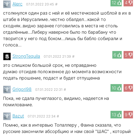
12
4
Alerc
07.01.2022 20:45
#
столкнулся один раз с ней и её местечковой шоблой в их в
штабе в Иерусалиме..честно обалдел...какой то
сходняк..видно заранее готовились в места не столь
отдалённые...Либеру наверное было по барабану что
творится у него под боком...лишь бы бабло собирали и
голоса...
6
5
StrongTequila
07.01.2022 21:39
#
это слишком большой срок, не оправданно
думаю отсидев положенное до момента возможности
подать прошение, подаст и будет отпущенна
10
6
Grigori98
07.01.2022 22:31
#
Пока, не сдала пучеглазого, видимо, надеется на
помилование.
13
9
Bazut
07.01.2022 22:34
#
Помню, как в интервью Топаллеру , Фаина сказала, что
русские закончили абсорбцию и нам свой "ШАС" , который