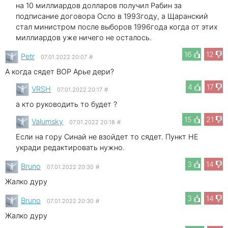
на 10 миллиардов долларов получил Рабин за
подписание договора Осло в 1993году, а Щаранский
стал министром после выборов 1996года когда от этих
миллиардов уже ничего не осталось.
16
12
Petr
07.01.2022 20:07
#
А когда сядет ВОР Арье дери?
4
17
VRSH
07.01.2022 20:17
#
а кто руководить то будет ?
15
21
Valumsky
07.01.2022 20:18
#
Если на гору Синай не взойдет то сядет. Пункт НЕ
укради редактировать нужно.
3
14
Bruno
07.01.2022 20:30
#
Жалко дуру
3
14
Bruno
07.01.2022 20:30
#
Жалко дуру