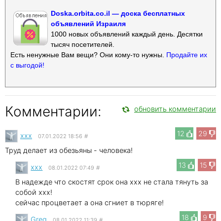
Doska.orbita.co.il — доска бесплатных
объявлений Израиля
1000 новых объявлений каждый день. Десятки
тысяч посетителей.
Есть ненужные Вам вещи? Они кому-то нужны.
Продайте их
с выгодой!
Комментарии:
обновить комментарии
12
29
xxx
07.01.2022 18:56
#
Труд делает из обезьяны - человека!
13
15
xxx
08.01.2022 07:49
#
В надежде что скостят срок она xxx не стала тянуть за
собой xxx!
сейчас процветает а она сгниет в тюряге!
18
9
Greg
08.01.2022 11:39
#