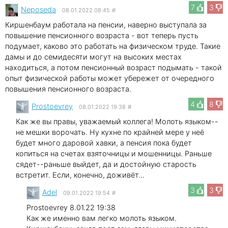
7
3
Neposeda
08.01.2022 08:45
#
Киршенбаум работала на пенсии, наверно выступала за
повышение пенсионного возраста - вот теперь пусть
подумает, каково это работать на физическом труде. Такие
дамы и до семидесяти могут на высоких местах
находиться, а потом пенсионный возраст подымать - такой
опыт физической работы может убережет от очередного
повышения пенсионного возраста.
4
8
Prostoevrey
08.01.2022 19:38
#
Как же вы правы, уважаемый коллега! Молоть языком--
не мешки ворочать. Ну кухне по крайней мере у неё
будет много даровой хавки, а пенсия пока будет
копиться на счетах взяточницы и мошенницы. Раньше
сядет--раньше выйдет, да и достойную старость
встретит. Если, конечно, доживёт...
3
3
Adel
09.01.2022 19:54
#
Prostoevrey 8.01.22 19:38
Как же именно вам легко молоть языком.