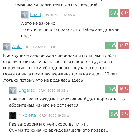
бывшим кишиневцем и он подтвердил!.
5
6
Bazut
08.01.2022 12:48
#
А это не законно.
То есть, если это правда, то Либерман должен
сидеть.
14
14
Aleks
07.01.2022 19:18
#
Все крупные изеровские чиновники и политики грабят
страну делиться и вась вась все в порядке ,даже на
коррупцию в этом ублюдочном государстве есть
монополия ,а пожилая женщина должна сидеть 10 лет
,только потому что не родилась здесь
13
16
Ungerec
07.01.2022 19:33
#
а не фиг! если каждый приехавший будет воровать , то
аборигенам ничего не останется.
5
7
Nikoletta
07.01.2022 19:38
#
Раз заговорили о ней,скоро выпутят..
Сумма то конечно ерундовая,если это правда..