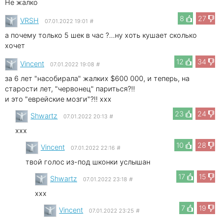
Не жалко
8
27
VRSH
07.01.2022 19:01
#
а почему только 5 шек в час ?...ну хоть кушает сколько
хочет
12
34
Vincent
07.01.2022 19:08
#
за 6 лет "насобирала" жалких $600 000, и теперь, на
старости лет, "червонец" париться?!!
и это "еврейские мозги"?!! xxx
23
24
Shwartz
07.01.2022 20:13
#
xxx
10
28
Vincent
07.01.2022 22:16
#
твой голос из-под шконки услышан
17
15
Shwartz
07.01.2022 23:18
#
xxx
7
19
Vincent
07.01.2022 23:25
#