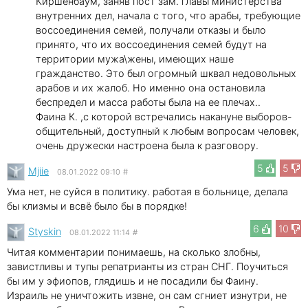
Киршенбаум, заняв пост зам. главы министерства
внутренних дел, начала с того, что арабы, требующие
воссоединения семей, получали отказы и было
принято, что их воссоединения семей будут на
территории мужа\жены, имеющих наше
гражданство. Это был огромный шквал недовольных
арабов и их жалоб. Но именно она остановила
беспредел и масса работы была на ее плечах..
Фаина К. ,с которой встречались накануне выборов-
общительный, доступный к любым вопросам человек,
очень дружески настроена была к разговору.
5
5
Mjiie
08.01.2022 09:10
#
Ума нет, не суйся в политику. работая в больнице, делала
бы клизмы и всвё было бы в порядке!
6
10
Styskin
08.01.2022 11:14
#
Читая комментарии понимаешь, на сколько злобны,
завистливы и тупы репатрианты из стран СНГ. Поучиться
бы им у эфиопов, глядишь и не посадили бы Фаину.
Израиль не уничтожить извне, он сам сгниет изнутри, не