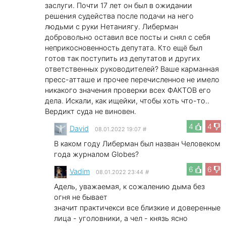
заслуги. Почти 17 лет он был в ожидании
решения судейства после подачи на него
людьми с руки Нетаниягу. Либерман
добровольно оставил все посты и снял с себя
неприкосновенность депутата. Кто ещё был
готов так поступить из депутатов и других
ответственных руководителей? Ваше карманная
пресс-атташе и прочее перечисленное не имело
никакого значения проверки всех ФАКТОВ его
дела. Искали, как ищейки, чтобы хоть что-то..
Вердикт суда не виновен.
4
4
David
08.01.2022 19:07
#
В каком году Либерман был назван Человеком
года журналом Globes?
6
6
Vadim
08.01.2022 23:44
#
Адель, уважаемая, к сожалению дыма без
огня не бывает
значит практичекси все близкие и доверенные
лица - уголовники, а чел - князь ясно