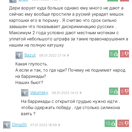
Дери ворует куда больше однако ему много не дают а
сейчас ему вообще простили а руский украдет мешок
картошки его в тюрьму . Я считаю что срок сильно
завышен что показывает дискриминацию русских .
Максимум 2 года условно дают местным мотекам с
уплатой небольшого штрафа за такие правонарушения а
нашим на полную катушку
5
3
Bazut
08.01.2022 21:14
#
Какая глупость.
А если и так, то где нди? Почему не поднимет народ
на баррикады?
Наших бьют?
0
5
Valumsky
09.01.2022 14:12
#
На баррикады с открытой грудью нужно идти .
чтобы одержать победу . где столько силикона
взять ?
13
25
DimaSh
07.01.2022 18:59
#