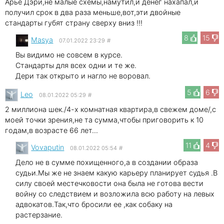
Арье Дэри,не малые схемы,намутил,и денег нахапал,и
получил срок в два раза меньше,вот,эти двойные
стандарты губят страну сверху вниз !!!
8
15
Masya
07.01.2022 23:29
#
Вы видимо не совсем в курсе.
Стандарты для всех одни и те же.
Дери так открыто и нагло не воровал.
5
6
Leo
08.01.2022 05:29
#
2 миллиона шек./4-х комнатная квартира,в свежем доме/,с
моей точки зрения,не та сумма,чтобы приговорить к 10
годам,в возрасте 66 лет...
11
4
Vovaputin
08.01.2022 05:54
#
Дело не в сумме похищенного,а в создании образа
судьи.Мы же не знаем какую карьеру планирует судья .В
силу своей местечковости она была не готова вести
войну со следствием и возложила всю работу на левых
адвокатов.Так,что бросили ее ,как собаку на
растерзание.