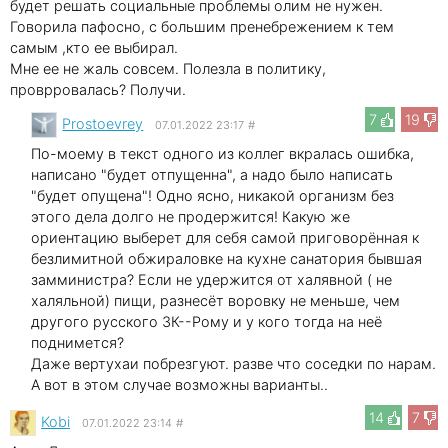
будет решать социальные проблемы олим не нужен.
Говорила пафосно, с большим пренебрежением к тем
самым ,кто ее выбирал.
Мне ее не жаль совсем. Полезла в политику,
проврровалась? Получи.
7
19
Prostoevrey
07.01.2022 23:17
#
По-моему в текст одного из коллег вкралась ошибка,
написано "будет отпущенна", а надо было написать
"будет опущена"! Одно ясно, никакой организм без
этого дела долго не продержится! Какую же
ориентацию выберет для себя самой приговорённая к
безлимитной обжираловке на кухне санатория бывшая
замминистра? Если не удержится от халявной ( не
халяльной) пищи, разнесёт воровку не меньше, чем
другого русского ЗК--Рому и у кого тогда на неё
поднимется?
Даже вертухаи побрезгуют. разве что соседки по нарам.
А вот в этом случае возможны варианты..
14
7
Kobi
07.01.2022 23:14
#