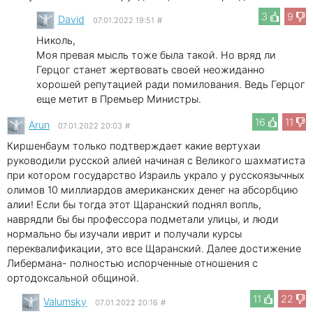
3
9
David
07.01.2022 19:51
#
Николь,
Моя превая мысль тоже была такой. Но вряд ли
Герцог станет жертвовать своей неожиданно
хорошей репутацией ради помилования. Ведь Герцог
еще метит в Премьер Министры.
16
11
Arun
07.01.2022 20:03
#
Киршенбаум только подтверждает какие вертухаи
руководили русской алией начиная с Великого шахматиста
при котором государство Израиль украло у русскоязычных
олимов 10 миллиардов американских денег на абсорбцию
алии! Если бы тогда этот Щаранский поднял вопль,
наврядли бы бы профессора подметали улицы, и люди
нормально бы изучали иврит и получали курсы
переквалификации, это все Щаранский. Далее достижение
Либермана- полностью испорченные отношения с
ортодоксальной общиной.
11
22
Valumsky
07.01.2022 20:16
#