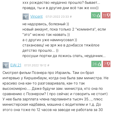
xxx рождество неудачно прошло? бывает...
правда, ты и в другие дни всё так же xxx))
10
11
Vincent
07.01.2022 23:33
#
не надорвись, болезный ))
новый аккаунт, пока только 2 "коммента", если
"это" можно так назвать ))
а с других уже наминусовал ))
стахановец! не зря же в донбассе тяжёлое
детство прошло... ))
просуши портки да ложись спать, неудачник...
26
7
ElAl 21
07.01.2022 19:12
#
Смотрел фильм Познера про Израиль. Там он брал
интервью у Киршенбаум, когда она была зам министра. Не
красиво она как-то разговаривала, как-то так
высокомерно.... Даже будучи зам. министра, кто она по
сравнению с Познером? ( про сейчас и говорить не стоит)
У нее была зарплата члена парламента тысяч 35..., плюс
министерская надбавка, машина с водителем и т.д. До
этого она тоже по 12 часов на заводе не работала за 30