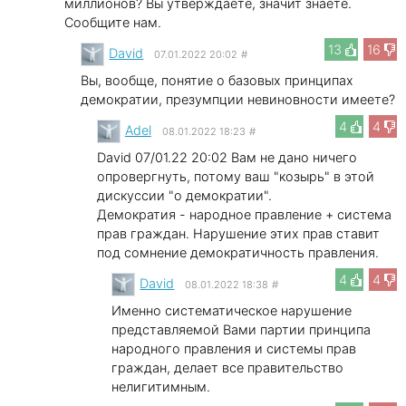
миллионов? Вы утверждаете, значит знаете.
Сообщите нам.
13
16
David
07.01.2022 20:02
#
Вы, вообще, понятие о базовых принципах
демократии, презумпции невиновности имеете?
4
4
Adel
08.01.2022 18:23
#
David 07/01.22 20:02 Вам не дано ничего
опровергнуть, потому ваш "козырь" в этой
дискуссии "о демократии".
Демократия - народное правление + система
прав граждан. Нарушение этих прав ставит
под сомнение демократичность правления.
4
4
David
08.01.2022 18:38
#
Именно систематическое нарушение
представляемой Вами партии принципа
народного правления и системы прав
граждан, делает все правительство
нелигитимным.