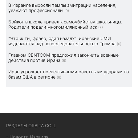
В Израиле выросли темпы эмиграции населения,
уезжают профессионалы
(9)
Бойкот в школе привел к самоубийству школьницы.
Родители подали многомиллионный иск
(7)
"Что ж ты, фраер, сдал назад?": иранские СМИ
издеваются над непоследовательностью Трампа
(6)
Главком CENTCOM предложил закончить военные
действия против Ирана
(6)
Иран угрожает превентивными ракетными ударами по
базам США в регионе
(6)
РАЗДЕЛЫ ORBITA.CO.IL
- Новости Израиля